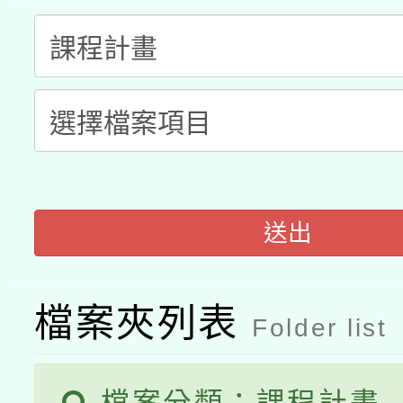
「數位內容與教學軟體線
有關大陸委員會函釋公
pilot」
轉知經濟部水利署委託
薪期間赴陸應申請許可
115年8月22日(星期六)
業技術研究院辦理「11
2026年桃園地景藝術
桃園市孔廟祈福系列活
用水績優單位及節水達
「2026桃園藝術巡演
送出
開 智慧啟航」
動」
轉知教育部國民及學前
關事宜
檔案夾列表
國立臺灣師範大學辦理「1
Folder list
年度健康促進學校輔導