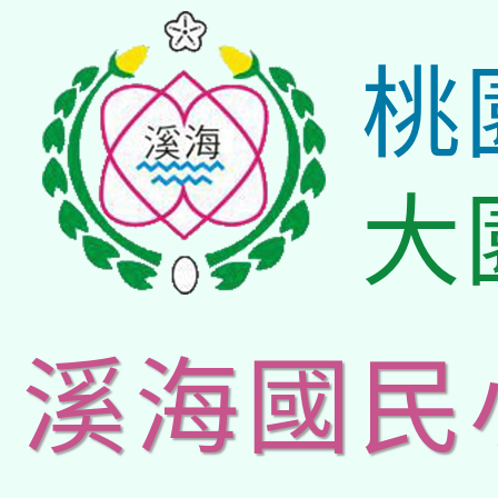
桃
大
溪海國民