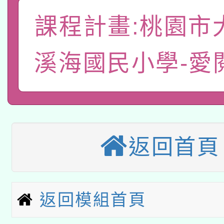
有關大陸委員會函釋公
pilot」
課程計畫:桃園市
轉知經濟部水利署委託
薪期間赴陸應申請許可
115年8月22日(星期六)
業技術研究院辦理「11
溪海國民小學-愛
2026年桃園地景藝術
桃園市孔廟祈福系列活
用水績優單位及節水達
「2026桃園藝術巡演
開 智慧啟航」
動」
轉知教育部國民及學前
關事宜
返回首頁
本館辦理115年度閱讀
國立臺灣師範大學辦理「1
科技賦能─人工智慧(AI
暨閱讀推動專業研習
年度健康促進學校輔導
返回模組首頁
A3數位素養講師名單
礎課程
業成長研習」實施計畫