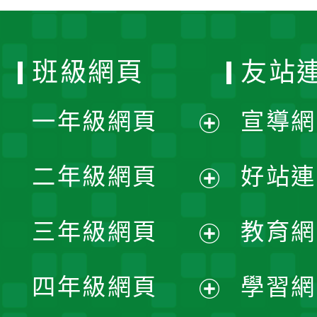
班級網頁
友站
一年級網頁
宣導網
展
二年級網頁
好站連
開
展
三年級網頁
教育網
選
開
展
單
四年級網頁
學習網
選
開