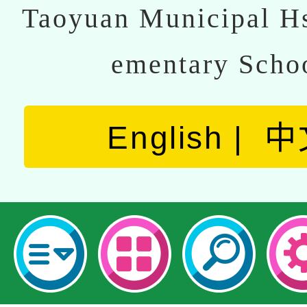
Taoyuan Municipal Hs
ementary Scho
English
中