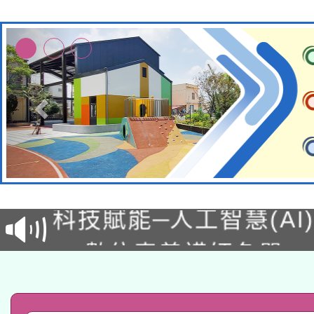
本館辦理115年度閱讀
科技賦能─人工智慧(AI
暨閱讀推動專業研習
A3數位素養講師名單
礎課程
「數位內容與教學軟體線