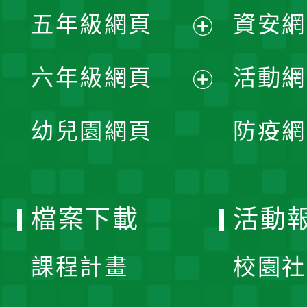
展
單
五年級網頁
資安網
選
開
展
單
六年級網頁
活動網
選
開
展
單
幼兒園網頁
防疫網
選
開
單
選
檔案下載
活動
單
課程計畫
校園社