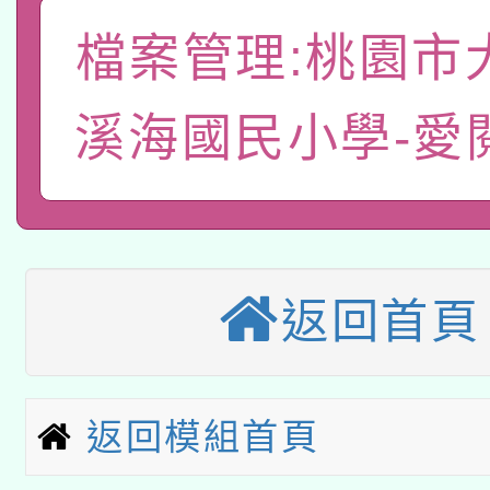
「數位內容與教學軟體線
檔案管理:桃園市
有關大陸委員會函釋公
pilot」
溪海國民小學-愛
轉知經濟部水利署委託
薪期間赴陸應申請許可
115年8月22日(星期六)
業技術研究院辦理「11
2026年桃園地景藝術
桃園市孔廟祈福系列活
用水績優單位及節水達
本校115學年度第2次
返回首頁
開 智慧啟航」
動」
適應運動共學行動站研
招甄選結果公告(無人
本館辦理115年度閱讀
招)
返回模組首頁
科技賦能─人工智慧(AI
暨閱讀推動專業研習