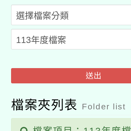
A3數位素養講師名單
礎課程
「數位內容與教學軟體線
有關大陸委員會函釋公
pilot」
轉知經濟部水利署委託
薪期間赴陸應申請許可
115年8月22日(星期六)
業技術研究院辦理「11
送出
2026年桃園地景藝術
桃園市孔廟祈福系列活
用水績優單位及節水達
開 智慧啟航」
動」
檔案夾列表
Folder list