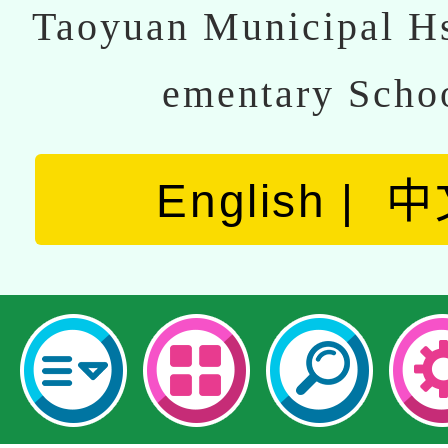
Taoyuan Municipal Hs
ementary Scho
English
中