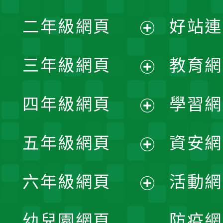
展
二年級網頁
好站連
開
展
三年級網頁
教育網
選
開
展
單
四年級網頁
學習網
選
開
展
單
五年級網頁
資安網
選
開
展
單
六年級網頁
活動網
選
開
展
單
幼兒園網頁
防疫網