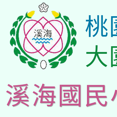
桃
大
溪海國民