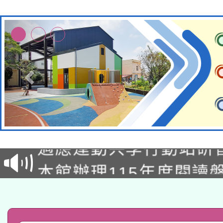
本校115學年度第2次
適應運動共學行動站研
招甄選結果公告(無人
本館辦理115年度閱讀
招)
科技賦能─人工智慧(AI
暨閱讀推動專業研習
A3數位素養講師名單
礎課程