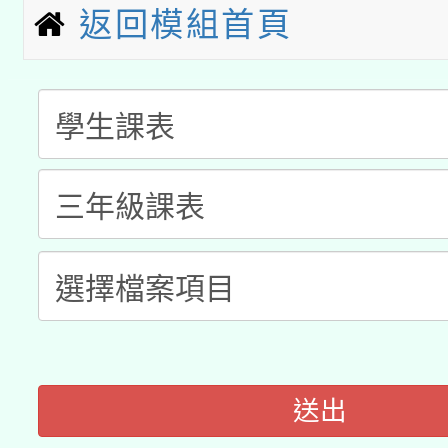
科技賦能─人工智慧(AI
暨閱讀推動專業研習
返回模組首頁
A3數位素養講師名單
礎課程
「數位內容與教學軟體線
有關大陸委員會函釋公
pilot」
轉知經濟部水利署委託
薪期間赴陸應申請許可
115年8月22日(星期六)
業技術研究院辦理「11
2026年桃園地景藝術
桃園市孔廟祈福系列活
用水績優單位及節水達
開 智慧啟航」
動」
送出