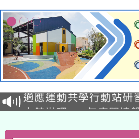
本校115學年度第2次
適應運動共學行動站研
招甄選結果公告(無人
本館辦理115年度閱讀
招)
科技賦能─人工智慧(AI
暨閱讀推動專業研習