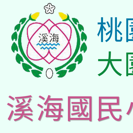
桃
大
溪海國民