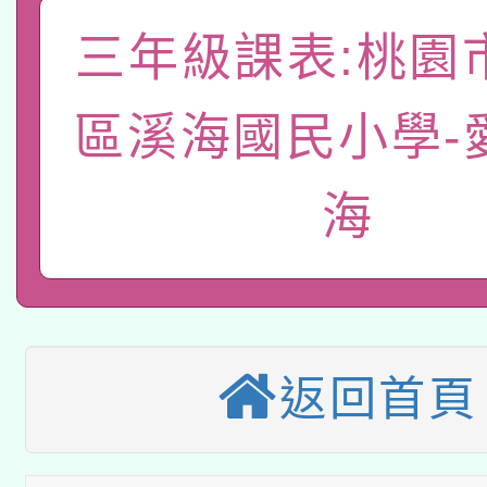
A3數位素養講師名單
礎課程
三年級課表:桃園
「數位內容與教學軟體線
有關大陸委員會函釋公
pilot」
區溪海國民小學-
轉知經濟部水利署委託
薪期間赴陸應申請許可
海
115年8月22日(星期六)
業技術研究院辦理「11
2026年桃園地景藝術
桃園市孔廟祈福系列活
用水績優單位及節水達
本校115學年度第2次
開 智慧啟航」
動」
適應運動共學行動站研
返回首頁
招甄選結果公告(無人
本館辦理115年度閱讀
招)