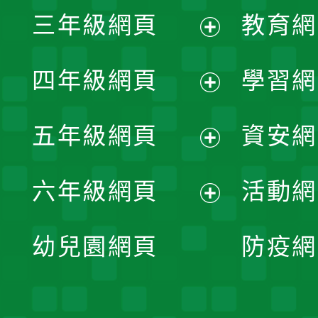
展
三年級網頁
教育網
選
開
展
單
四年級網頁
學習網
選
開
展
單
五年級網頁
資安網
選
開
展
單
六年級網頁
活動網
選
開
展
單
幼兒園網頁
防疫網
選
開
單
選