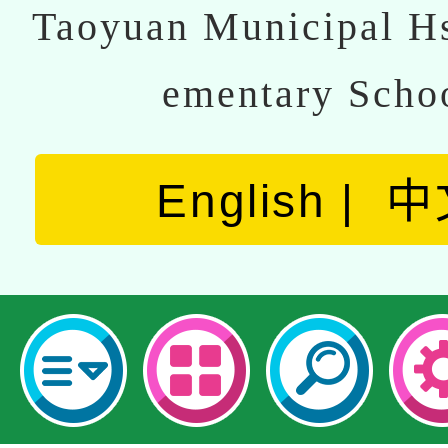
Taoyuan Municipal Hs
ementary Scho
English
中