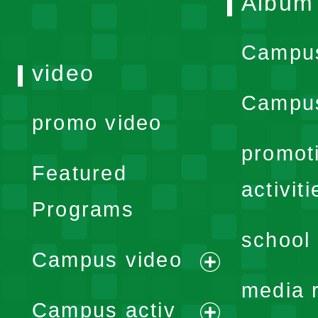
Album
Campu
video
Campus
promo video
promot
Featured
activiti
Programs
school 
Campus video
expand
media 
Campus activ