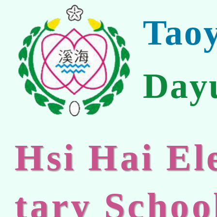
Tao
Day
Hsi Hai E
tary Schoo