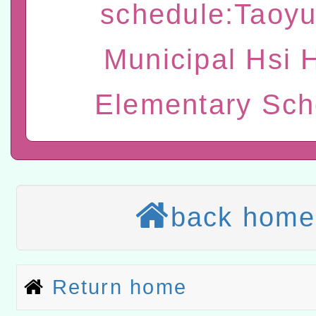
t」
有關大陸委員會函釋公務
schedule:Taoy
赴陸應申請許可一案
轉知經濟部水利署委託財
Municipal Hsi 
研究院辦理「115年表揚
115年8月22日(星期六)辦
Elementary Sch
位及節水達人選拔活動」
市孔廟祈福系列活動—儒門
2026年桃園地景藝術節教
航」
本校115學年度第2次代理
結果公告(無人報名，續辦
適應運動共學行動站研習
back home
本館辦理115年度閱讀磐
讀推動專業研習
科技賦能─人工智慧(AI)
Return home
程
A3數位素養講師名單