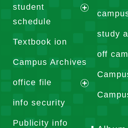
student
campus
expand
schedule
menu
study a
Textbook ion
off cam
Campus Archives
Campus
office file
expand
Campus
info security
menu
Publicity info