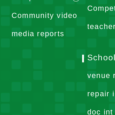
menu
expand
Compet
Community video
menu
teache
media reports
School
venue 
repair 
doc in