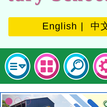
English
中