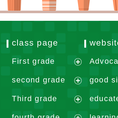
class page
websit
First grade
Advoca
expand
second grade
good si
menu
expand
Third grade
educat
menu
expand
fourth grade
learnin