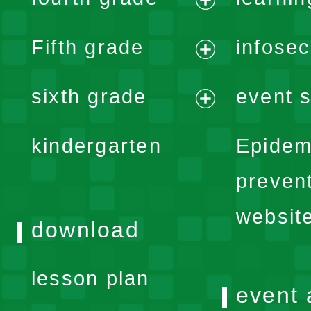
menu
expand
Fifth grade
infose
menu
expand
sixth grade
event s
menu
expand
kindergarten
Epidem
menu
preven
websit
download
lesson plan
event 