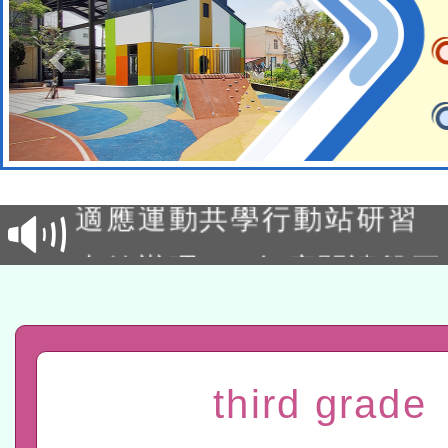
本校115學年度第2次代理
結果公告(無人報名，續辦
適應運動共學行動站研習
本館辦理115年度閱讀磐
讀推動專業研習
科技賦能─人工智慧(AI)
程
A3數位素養講師名單
third grade
「數位內容與教學軟體線上課程