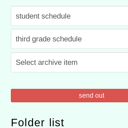
「數位內容與教學軟體線上課程
t」
有關大陸委員會函釋公務
赴陸應申請許可一案
轉知經濟部水利署委託財
研究院辦理「115年表揚
115年8月22日(星期六)辦
位及節水達人選拔活動」
市孔廟祈福系列活動—儒門
2026年桃園地景藝術節教
航」
send out
Folder list