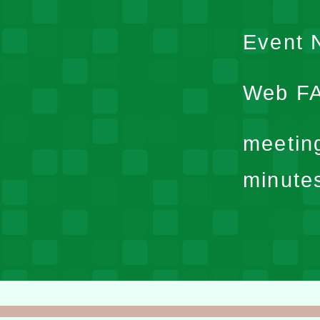
Event N
Web F
meetin
minute