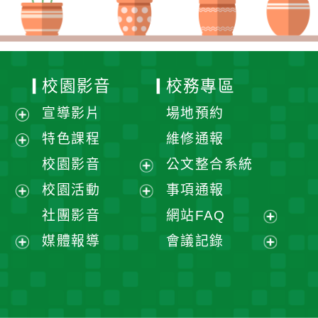
校園影音
校務專區
宣導影片
場地預約
展
特色課程
維修通報
開
展
校園影音
公文整合系統
選
開
展
校園活動
事項通報
單
選
開
展
展
社團影音
網站FAQ
單
選
開
開
展
媒體報導
會議記錄
單
選
選
開
展
展
單
單
選
開
開
單
選
選