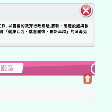
關閉區
工作, 以豐富的教育行政經驗,將軟、硬體設施與教
塊
培育「健康活力、感恩關懷、創新卓越」的溪海兒
大園區
開
啟
上
方
區