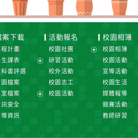
檔案下載
活動報名
校園相簿
課程計畫
校園社團
校園相簿
展
學生課表
研習活動
校園活動
開
展
教科書評選
校外活動
宣導活動
選
開
校園檔案
校園志工
校園生活
單
選
處室檔案
校園活動
媒體報導
單
展
資訊安全
競賽活動
開
宣導資訊
教師研習
選
單