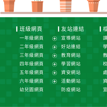
班級網頁
友站連結
一年級網頁
宣導網站
展
二年級網頁
好站連結
開
展
三年級網頁
教育網站
選
開
展
四年級網頁
學習網站
單
選
開
展
五年級網頁
資安網站
單
選
開
展
六年級網頁
活動網站
單
選
開
展
幼兒園網頁
防疫網站
單
選
開
單
選