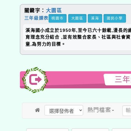
關鍵字：
大園區
三年級課表
桃園市
大園區
溪海
國民小學
溪海國小成立於1950年,至今已六十餘載,漫長
育理念充分結合 ,並有效整合家長、社區與社會
童,為努力的目標。
三年
熱門檔案