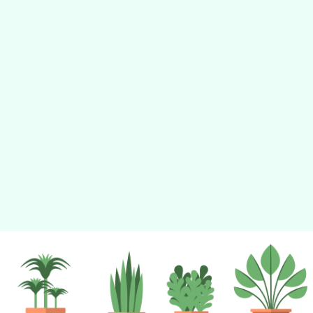
tyc2023
gle、Firefox、Vivaldi、Opera
支援行
 2.5.11
網站語系：zh-TW
eil網站設計工坊
徐嘉裕 Neil hsu