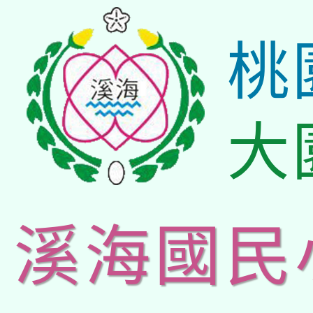
桃
大
溪海國民