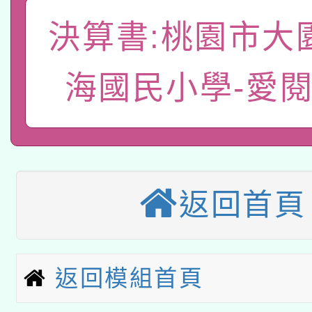
有關大陸委員會函釋公
決算書:桃園市大
pilot」
轉知經濟部水利署委託
薪期間赴陸應申請許可
海國民小學-愛
115年8月22日(星期六)
業技術研究院辦理「11
2026年桃園地景藝術
桃園市孔廟祈福系列活
用水績優單位及節水達
「2026桃園藝術巡演
開 智慧啟航」
動」
返回首頁
適應運動共學行動站研
關事宜
本館辦理115年度閱讀
科技賦能─人工智慧(AI
暨閱讀推動專業研習
返回模組首頁
A3數位素養講師名單
礎課程