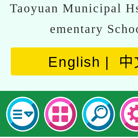
Taoyuan Municipal Hs
ementary Scho
English
中