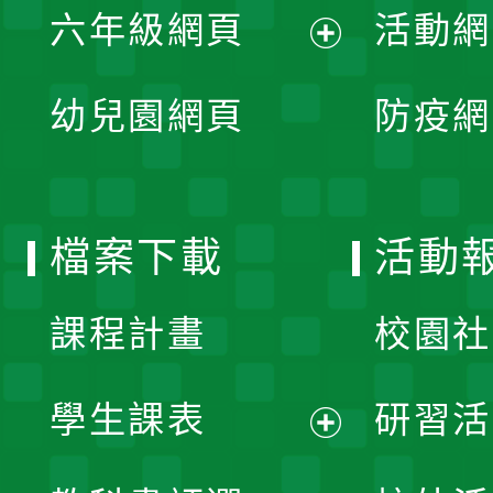
單
六年級網頁
活動網
選
開
展
單
幼兒園網頁
防疫網
選
開
單
選
檔案下載
活動
單
課程計畫
校園社
學生課表
研習活
展