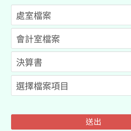
「數位內容與教學軟體線
有關大陸委員會函釋公
pilot」
轉知經濟部水利署委託
薪期間赴陸應申請許可
115年8月22日(星期六)
業技術研究院辦理「11
2026年桃園地景藝術
桃園市孔廟祈福系列活
用水績優單位及節水達
「2026桃園藝術巡演
開 智慧啟航」
動」
關事宜
送出