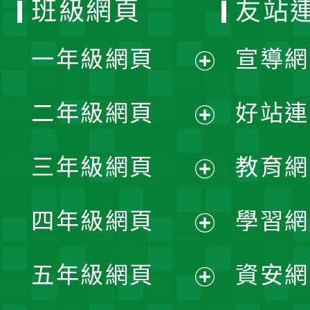
班級網頁
友站
一年級網頁
宣導網
展
二年級網頁
好站連
開
展
三年級網頁
教育網
選
開
展
單
四年級網頁
學習網
選
開
展
單
五年級網頁
資安網
選
開
展