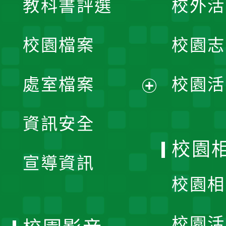
教科書評選
校外活
開
校園檔案
校園志
選
單
處室檔案
校園活
展
資訊安全
開
校園
宣導資訊
選
校園相
單
校園活