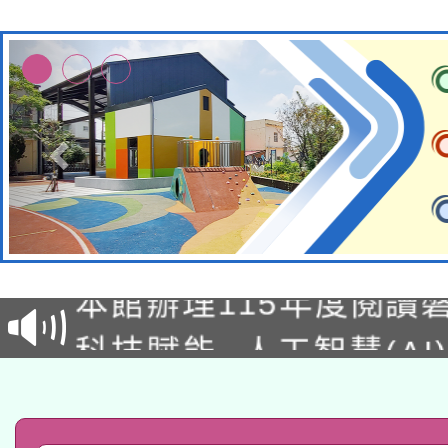
適應運動共學行動站研
本館辦理115年度閱讀
科技賦能─人工智慧(AI
暨閱讀推動專業研習
A3數位素養講師名單
礎課程
「數位內容與教學軟體線