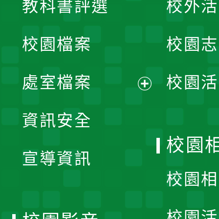
教科書評選
校外活
開
校園檔案
校園志
選
單
處室檔案
校園活
展
資訊安全
開
校園
宣導資訊
選
校園相
單
校園活