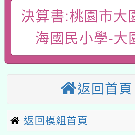
有關本府115年70歲
答一案
一案。
決算書:桃園市大
本校115學年度第2次
人員健康講座「吃得安
適應運動共學行動站研
招甄選結果公告(無人
心」，鼓勵退休同仁踴
海國民小學-大
本館辦理115年度閱讀
招)
案。
科技賦能─人工智慧(AI
暨閱讀推動專業研習
A3數位素養講師名單
礎課程
返回首頁
本校115學年度第1次
本校115學年度第2次
第3次招考甄選結果公告
返回模組首頁
有關原住民族委員會11
次招考甄選結果公告(尚