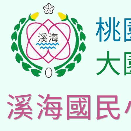
桃
大
溪海國民