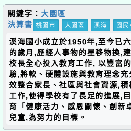
關鍵字：
大園區
決算書
桃園市
大園區
溪海
國民
溪海國小成立於1950年,至今已
的歲月,歷經人事物的星移物換,建
校長全心投入教育工作, 以豐富
驗,將軟、硬體設施與教育理念充分
效整合家長、社區與社會資源,積
工作,使得學校有了長足的進展,
育「健康活力、感恩關懷、創新
兒童,為努力的目標。