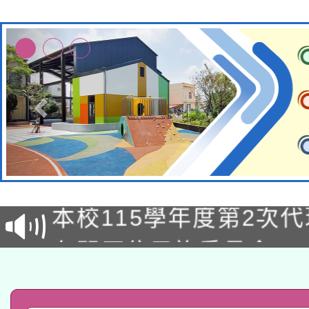
本校115學年度第1次
本校115學年度第2次
第3次招考甄選結果公告
有關原住民族委員會11
次招考甄選結果公告(尚
兒童少年暑期犯罪預防
公告之原住民族歲時祭