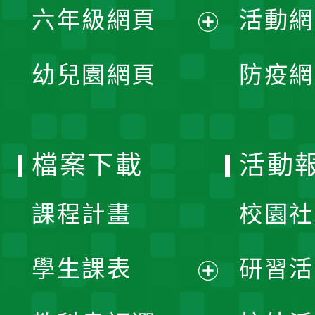
單
六年級網頁
活動網
選
開
展
單
幼兒園網頁
防疫網
選
開
單
選
檔案下載
活動
單
課程計畫
校園社
學生課表
研習活
展