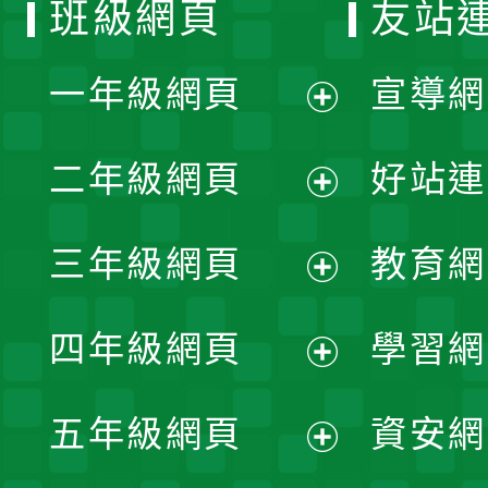
班級網頁
友站
一年級網頁
宣導網
展
二年級網頁
好站連
開
展
三年級網頁
教育網
選
開
展
單
四年級網頁
學習網
選
開
展
單
五年級網頁
資安網
選
開
展