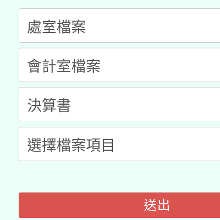
兒童少年暑期犯罪預防
公告之原住民族歲時祭
有關本府115年70歲
答一案
一案。
本校115學年度第2次
人員健康講座「吃得安
適應運動共學行動站研
招甄選結果公告(無人
心」，鼓勵退休同仁踴
本館辦理115年度閱讀
招)
案。
科技賦能─人工智慧(AI
暨閱讀推動專業研習
A3數位素養講師名單
礎課程
送出