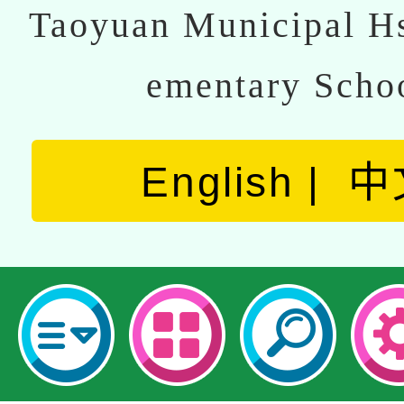
Taoyuan Municipal Hs
ementary Scho
English
中