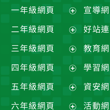
一年級網頁
宣導網
展
二年級網頁
好站連
開
展
三年級網頁
教育網
選
開
展
單
四年級網頁
學習網
選
開
展
單
五年級網頁
資安網
選
開
展
單
六年級網頁
活動網
選