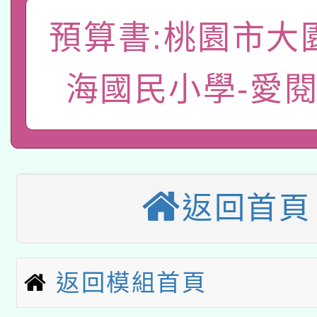
A3數位素養講師名單
礎課程
預算書:桃園市大
「數位內容與教學軟體線
有關大陸委員會函釋公
pilot」
海國民小學-愛
轉知經濟部水利署委託
薪期間赴陸應申請許可
115年8月22日(星期六)
業技術研究院辦理「11
2026年桃園地景藝術
桃園市孔廟祈福系列活
用水績優單位及節水達
返回首頁
本校115學年度第2次
開 智慧啟航」
動」
適應運動共學行動站研
招甄選結果公告(無人
返回模組首頁
本館辦理115年度閱讀
招)