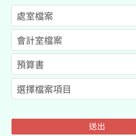
科技賦能─人工智慧(AI
暨閱讀推動專業研習
A3數位素養講師名單
礎課程
「數位內容與教學軟體線
有關大陸委員會函釋公
pilot」
轉知經濟部水利署委託
薪期間赴陸應申請許可
115年8月22日(星期六)
業技術研究院辦理「11
2026年桃園地景藝術
桃園市孔廟祈福系列活
用水績優單位及節水達
開 智慧啟航」
動」
送出