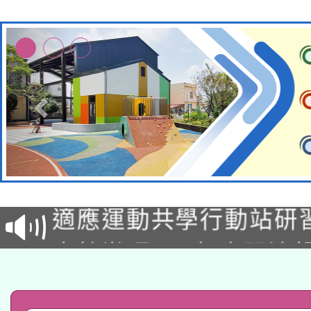
本校115學年度第2次
適應運動共學行動站研
招甄選結果公告(無人
本館辦理115年度閱讀
招)
科技賦能─人工智慧(AI
暨閱讀推動專業研習