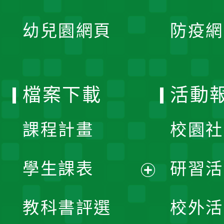
開
展
單
幼兒園網頁
防疫網
選
開
單
選
檔案下載
活動
單
課程計畫
校園社
學生課表
研習活
展
教科書評選
校外活
開