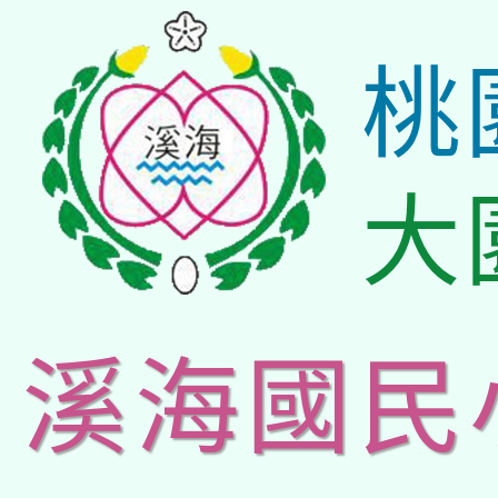
桃
大
溪海國民