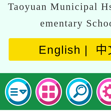
Taoyuan Municipal Hs
ementary Scho
English
中