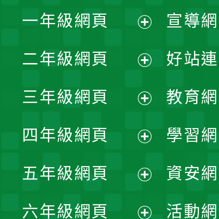
一年級網頁
宣導網
展
二年級網頁
好站連
開
展
三年級網頁
教育網
選
開
展
單
四年級網頁
學習網
選
開
展
單
五年級網頁
資安網
選
開
展
單
六年級網頁
活動網
選