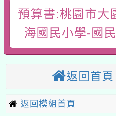
適應運動共學行動站研
招甄選結果公告(無人
心」，鼓勵退休同仁踴
預算書:桃園市大
本館辦理115年度閱讀
招)
案。
科技賦能─人工智慧(AI
暨閱讀推動專業研習
海國民小學-國
A3數位素養講師名單
礎課程
「數位內容與教學軟體線
有關大陸委員會函釋公
pilot」
返回首頁
有關原住民族委員會11
薪期間赴陸應申請許可
兒童少年暑期犯罪預防
公告之原住民族歲時祭
返回模組首頁
有關本府115年70歲
答一案
一案。