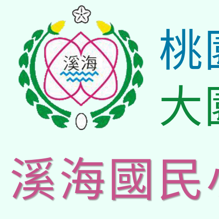
桃
大
溪海國民