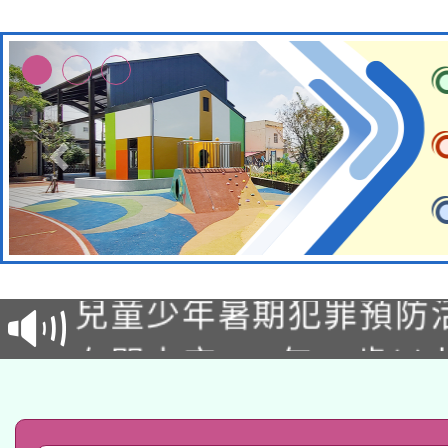
有關原住民族委員會11
兒童少年暑期犯罪預防
公告之原住民族歲時祭
有關本府115年70歲
答一案
一案。
本校115學年度第2次
人員健康講座「吃得安