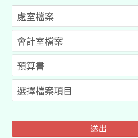
本校115學年度第2次
人員健康講座「吃得安
適應運動共學行動站研
招甄選結果公告(無人
心」，鼓勵退休同仁踴
本館辦理115年度閱讀
招)
案。
科技賦能─人工智慧(AI
暨閱讀推動專業研習
A3數位素養講師名單
礎課程
「數位內容與教學軟體線
有關大陸委員會函釋公
pilot」
薪期間赴陸應申請許可
送出