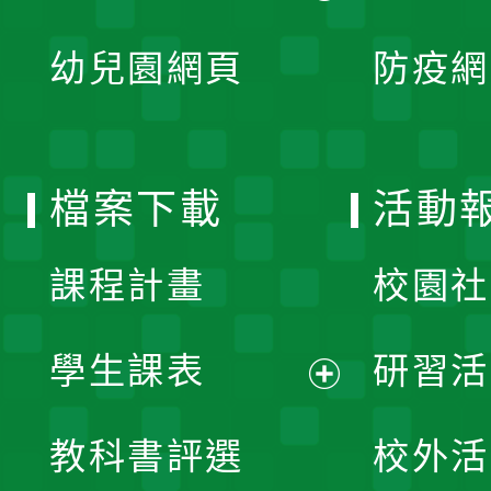
開
展
單
幼兒園網頁
防疫網
選
開
單
選
檔案下載
活動
單
課程計畫
校園社
學生課表
研習活
展
教科書評選
校外活
開