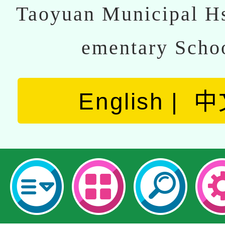
Taoyuan Municipal Hs
ementary Scho
English
中