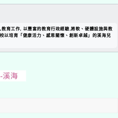
關閉區
入教育工作, 以豐富的教育行政經驗,將軟、硬體設施與教
塊
前全校以培育「健康活力、感恩關懷、創新卓越」的溪海兒
-溪海
開
啟
上
方