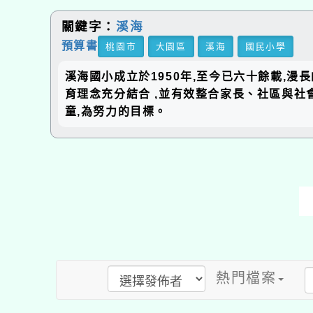
關鍵字：
溪海
預算書
桃園市
大園區
溪海
國民小學
溪海國小成立於1950年,至今已六十餘載,漫
育理念充分結合 ,並有效整合家長、社區與社
童,為努力的目標。
熱門檔案