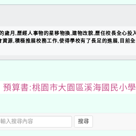
長的歲月,歷經人事物的星移物換,建物改貌,歷任校長全心投
會資源,積極推展校務工作,使得學校有了長足的進展,目
預算書:桃園市大園區溪海國民小學
搜尋