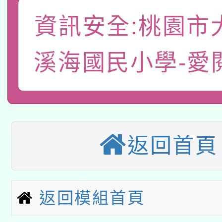
A3數位素養講師名單
礎課程
資訊安全:桃園市
「數位內容與教學軟體線
有關大陸委員會函釋公
溪海國民小學-愛
pilot」
轉知經濟部水利署委託
薪期間赴陸應申請許可
115年8月22日(星期六)
業技術研究院辦理「11
2026年桃園地景藝術
桃園市孔廟祈福系列活
用水績優單位及節水達
返回首頁
本校115學年度第2次
開 智慧啟航」
動」
適應運動共學行動站研
招甄選結果公告(無人
返回模組首頁
本館辦理115年度閱讀
招)