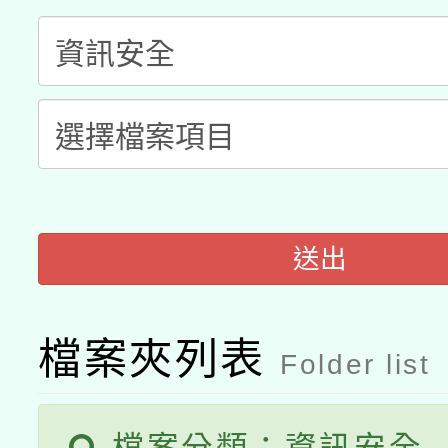
科技賦能─人工智慧(AI
暨閱讀推動專業研習
A3數位素養講師名單
礎課程
「數位內容與教學軟體線
有關大陸委員會函釋公
pilot」
轉知經濟部水利署委託
薪期間赴陸應申請許可
送出
115年8月22日(星期六)
業技術研究院辦理「11
2026年桃園地景藝術
桃園市孔廟祈福系列活
用水績優單位及節水達
檔案夾列表
Folder list
開 智慧啟航」
動」