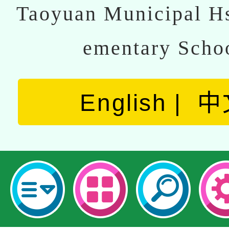
Taoyuan Municipal Hs
ementary Scho
English
中