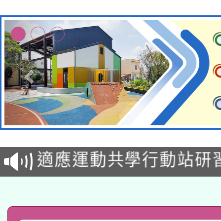
本校115學年度第2次
適應運動共學行動站研
招甄選結果公告(無人
本館辦理115年度閱讀
招)
科技賦能─人工智慧(AI
暨閱讀推動專業研習