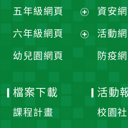
展
單
五年級網頁
資安網
選
開
展
單
六年級網頁
活動網
選
開
展
單
幼兒園網頁
防疫網
選
開
單
選
檔案下載
活動
單
課程計畫
校園社