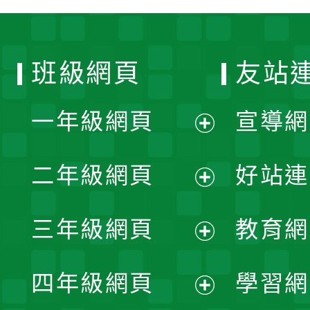
班級網頁
友站
一年級網頁
宣導網
展
二年級網頁
好站連
開
展
三年級網頁
教育網
選
開
展
單
四年級網頁
學習網
選
開