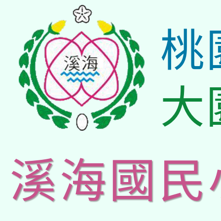
桃
大
溪海國民