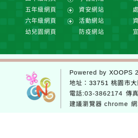
單
選
開
展
五年級網頁
資安網站
單
選
開
展
六年級網頁
活動網站
單
選
開
展
幼兒園網頁
防疫網站
單
選
開
單
選
單
Powered by
XOOPS
2
地址：
33751 桃園市
電話:03-3862174
傳真
建議瀏覽器 chrome
網
網站設計：
Neil網站設計
工坊