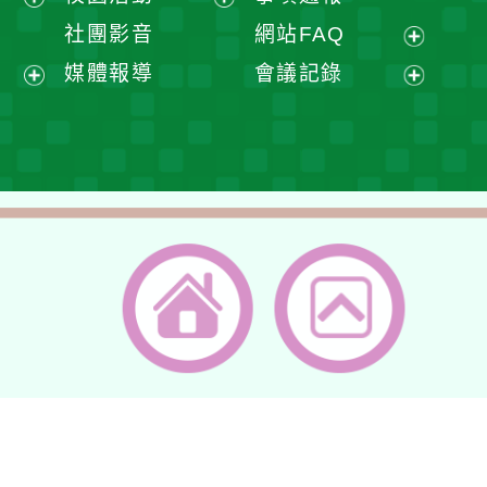
單
選
開
展
展
社團影音
網站FAQ
單
選
開
開
展
媒體報導
會議記錄
單
選
選
開
展
展
單
單
選
開
開
單
選
選
單
單
返回首頁
返回頂端