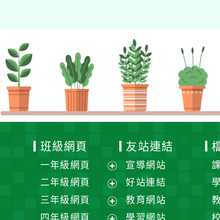
班級網頁
友站連結
一年級網頁
宣導網站
展
二年級網頁
好站連結
開
展
三年級網頁
教育網站
選
開
展
四年級網頁
學習網站