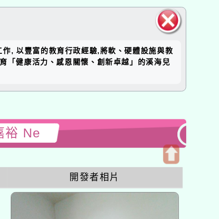
關閉區
工作, 以豐富的教育行政經驗,將軟、硬體設施與教
塊
培育「健康活力、感恩關懷、創新卓越」的溪海兒
嘉裕 Ne
開
開發者相片
啟
上
方
區