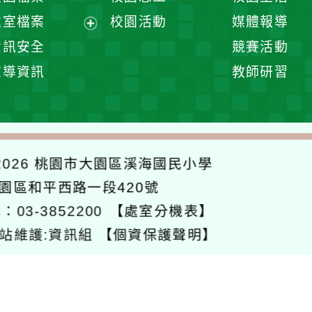
單
選
處室檔案
校園活動
媒體報導
單
展
資訊安全
競賽活動
開
宣導資訊
教師研習
選
單
026
桃園市大園區溪海國民小學
大園區和平西路一段420號
：03-3852200
【處室分機表】
站維護:資訊組
【個資保護聲明】