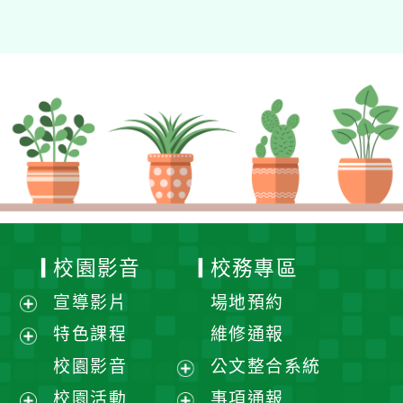
校園影音
校務專區
宣導影片
場地預約
展
特色課程
維修通報
開
展
校園影音
公文整合系統
選
開
展
校園活動
事項通報