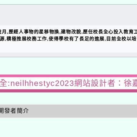
的歲月,歷經人事物的星移物換,建物改貌,歷任校長全心投入教育
資源,積極推展校務工作,使得學校有了長足的進展,目前全校以
:neilhhestyc2023網站設計者：徐
開發者簡介