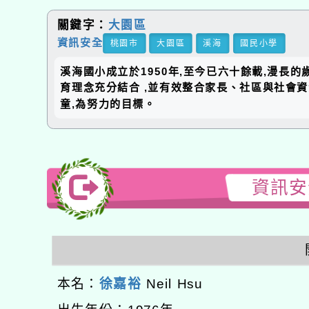
關鍵字：
大園區
資訊安全
桃園市
大園區
溪海
國民小學
溪海國小成立於1950年,至今已六十餘載,漫長
育理念充分結合 ,並有效整合家長、社區與社會
童,為努力的目標。
資訊安全
本名：
徐嘉裕
Neil Hsu