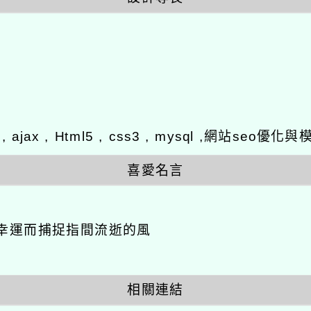
y , ajax , Html5 , css3 , mysql ,網站se
喜愛名言
幸運而捕捉指間流逝的風
相關連結