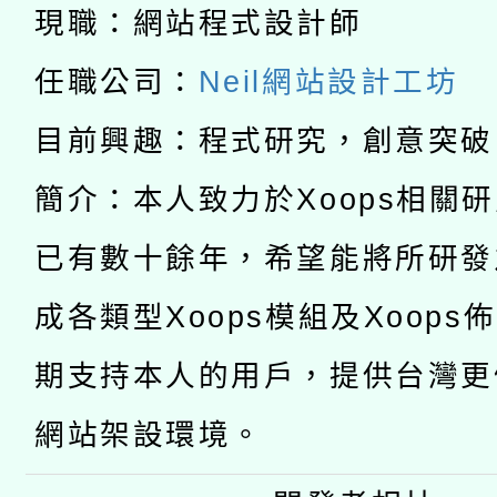
「2026桃園藝術巡演
開 智慧啟航」
動」
現職：網站程式設計師
月28日止
轉知教育部國民及學前
關事宜
任職公司：
Neil網站設計工坊
函轉國家教育研究院中心
國立臺灣師範大學辦理「1
目前興趣：程式研究，創意突破
轉知教育部國民及學前
原住民族教育政策研討
年度健康促進學校輔導
簡介：本人致力於Xoops相關
函轉國立臺灣師範大學
新北市政府教育局辦理「
族教育國際趨勢與發展
業成長研習」實施計畫
已有數十餘年，希望能將所研發
轉知有關國立成功大學
族語言臺北學習中心11
師專業成長研習實施計
成各類型Xoops模組及Xoops
教育部國民及學前教育署「
文教學共融平台-教案
「族語學習班」招生簡章
方素養工作坊新北場」
期支持本人的用戶，提供台灣更
年度COVID-19疫苗
件」活動簡章
網站架設環境。
接種對象擴大為「滿6