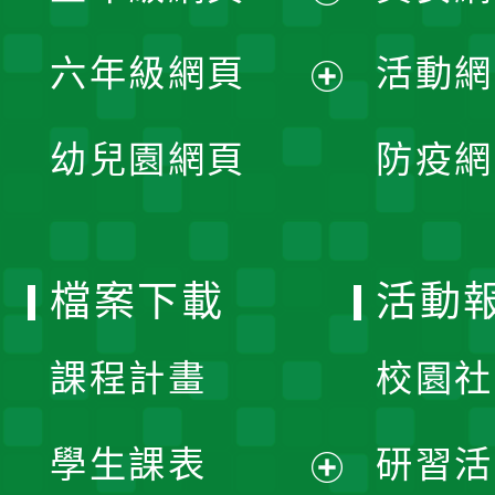
開
展
單
六年級網頁
活動網
選
開
展
單
幼兒園網頁
防疫網
選
開
單
選
檔案下載
活動
單
課程計畫
校園社
學生課表
研習活