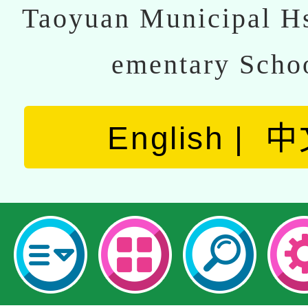
Taoyuan Municipal Hs
ementary Scho
English
中