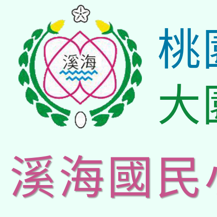
桃
大
溪海國民