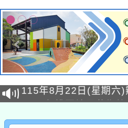
轉知經濟部水利署委託
115年8月22日(星期六)
業技術研究院辦理「11
2026年桃園地景藝術
桃園市孔廟祈福系列活
用水績優單位及節水達
「2026桃園藝術巡演
開 智慧啟航」
動」