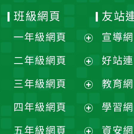
班級網頁
友站
一年級網頁
宣導網
展
二年級網頁
好站連
開
展
三年級網頁
教育網
選
開
展
單
四年級網頁
學習網
選
開
展
單
五年級網頁
資安網
選