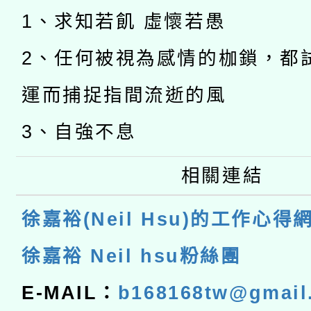
1、求知若飢 虛懷若愚
2、任何被視為感情的枷鎖，都
運而捕捉指間流逝的風
3、自強不息
相關連結
徐嘉裕(Neil Hsu)的工作心得
徐嘉裕 Neil hsu粉絲團
E-MAIL：
b168168tw@gmail