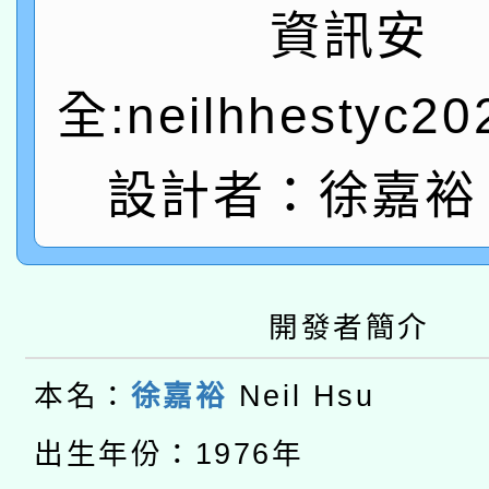
轉知教育部國民及學前
關事宜
資訊安
函轉國家教育研究院中心
國立臺灣師範大學辦理「1
全:neilhhestyc2
轉知教育部國民及學前
原住民族教育政策研討
年度健康促進學校輔導
函轉國立臺灣師範大學
新北市政府教育局辦理「
族教育國際趨勢與發展
業成長研習」實施計畫
設計者：徐嘉裕 N
轉知有關國立成功大學
族語言臺北學習中心11
師專業成長研習實施計
教育部國民及學前教育署「
文教學共融平台-教案
「族語學習班」招生簡章
方素養工作坊新北場」
轉知經濟部水利署委託
開發者簡介
年度COVID-19疫苗
件」活動簡章
115年8月22日(星期六)
業技術研究院辦理「11
接種對象擴大為「滿6
本名：
徐嘉裕
Neil Hsu
2026年桃園地景藝術
桃園市孔廟祈福系列活
用水績優單位及節水達
出生年份：1976年
接種之民眾」措施，延長