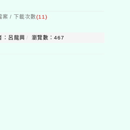
案 / 下載次數
(11)
者：呂龍興
瀏覽數：467