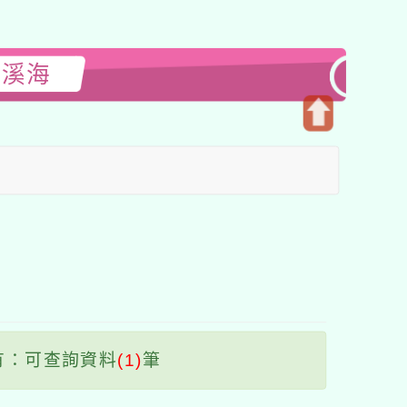
閱溪海
開
啟
上
方
區
塊
有：可查詢資料
(1)
筆