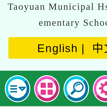
Taoyuan Municipal Hs
ementary Scho
English
中