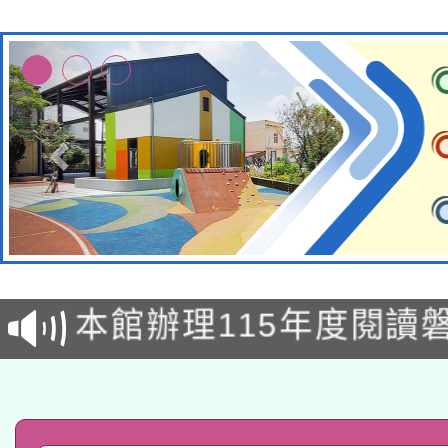
適應運動共學行動站研
本館辦理115年度閱讀
科技賦能─人工智慧(AI
暨閱讀推動專業研習
A3數位素養講師名單
礎課程