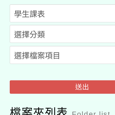
A3數位素養講師名單
礎課程
「數位內容與教學軟體線
有關大陸委員會函釋公
pilot」
轉知經濟部水利署委託
薪期間赴陸應申請許可
115年8月22日(星期六)
業技術研究院辦理「11
2026年桃園地景藝術
桃園市孔廟祈福系列活
用水績優單位及節水達
「2026桃園藝術巡演
開 智慧啟航」
動」
送出
關事宜
檔案夾列表
Folder list