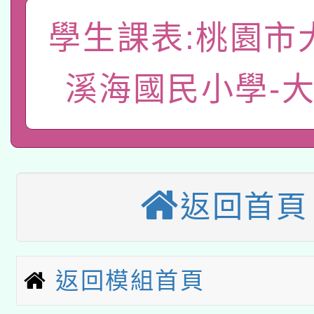
「數位內容與教學軟體線
學生課表:桃園市
有關大陸委員會函釋公
pilot」
轉知經濟部水利署委託
溪海國民小學-
薪期間赴陸應申請許可
115年8月22日(星期六)
業技術研究院辦理「11
2026年桃園地景藝術
桃園市孔廟祈福系列活
用水績優單位及節水達
「2026桃園藝術巡演
開 智慧啟航」
動」
返回首頁
適應運動共學行動站研
關事宜
本館辦理115年度閱讀
返回模組首頁
科技賦能─人工智慧(AI
暨閱讀推動專業研習