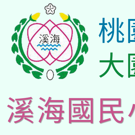
桃
大
溪海國民