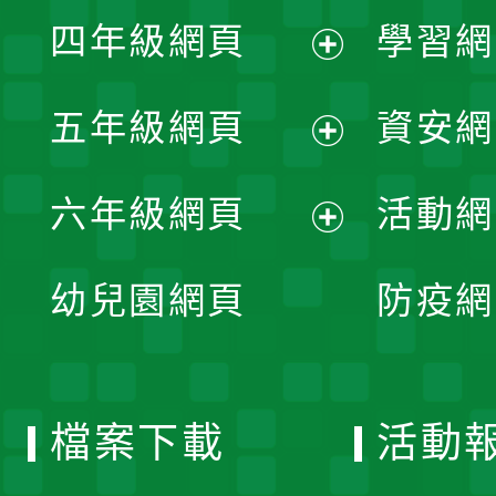
展
單
四年級網頁
學習網
選
開
展
單
五年級網頁
資安網
選
開
展
單
六年級網頁
活動網
選
開
展
單
幼兒園網頁
防疫網
選
開
單
選
檔案下載
活動
單