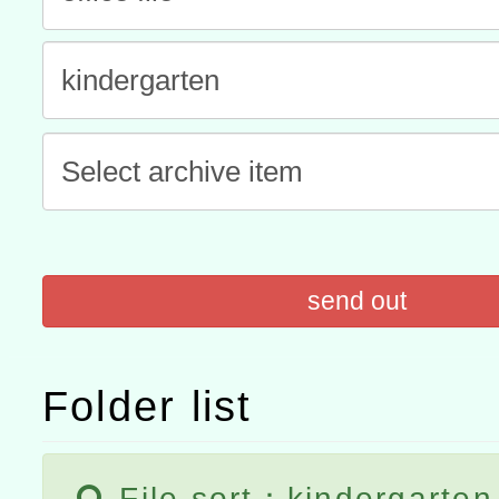
「數位內容與教學軟體線上課程
t」
有關大陸委員會函釋公務
赴陸應申請許可一案
轉知經濟部水利署委託財
研究院辦理「115年表揚
115年8月22日(星期六)辦
位及節水達人選拔活動」
市孔廟祈福系列活動—儒門
2026年桃園地景藝術節教
航」
send out
Folder list
File sort：kindergarten