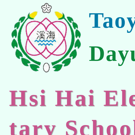
Tao
Day
Hsi Hai E
tary Schoo