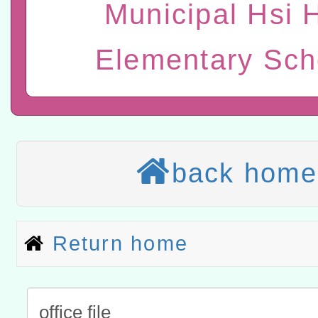
Municipal Hsi 
t」
有關大陸委員會函釋公務
赴陸應申請許可一案
轉知經濟部水利署委託財
Elementary Sch
研究院辦理「115年表揚
115年8月22日(星期六)辦
位及節水達人選拔活動」
市孔廟祈福系列活動—儒門
2026年桃園地景藝術節教
航」
本校115學年度第2次代理
back home
結果公告(無人報名，續辦
適應運動共學行動站研習
本館辦理115年度閱讀磐
Return home
讀推動專業研習
科技賦能─人工智慧(AI)
程
A3數位素養講師名單