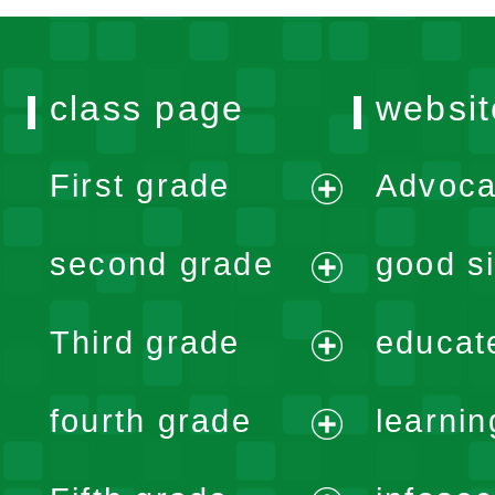
class page
websit
First grade
Advoca
expand
second grade
good si
menu
expand
Third grade
educat
menu
expand
fourth grade
learnin
menu
expand