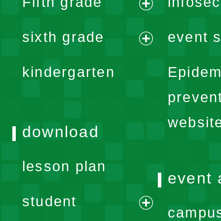
Fifth grade
infose
menu
expand
sixth grade
event s
menu
expand
kindergarten
Epidem
menu
preven
websit
download
lesson plan
event 
student
campus