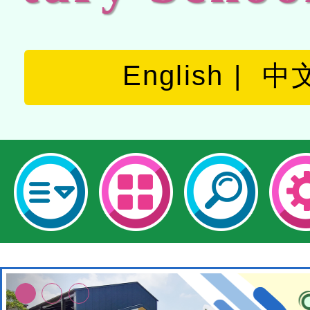
English
中