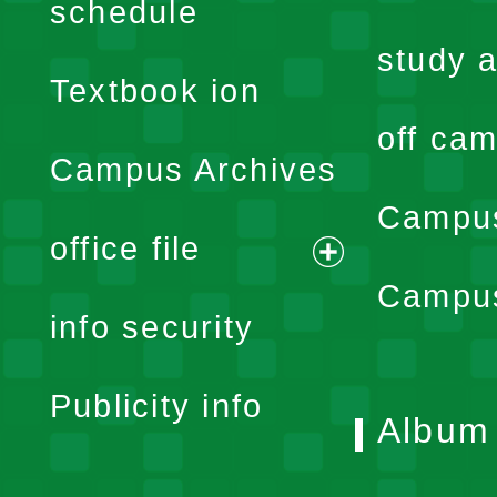
expand
schedule
menu
study a
Textbook ion
off cam
Campus Archives
Campus
office file
expand
Campus
info security
menu
Publicity info
Album