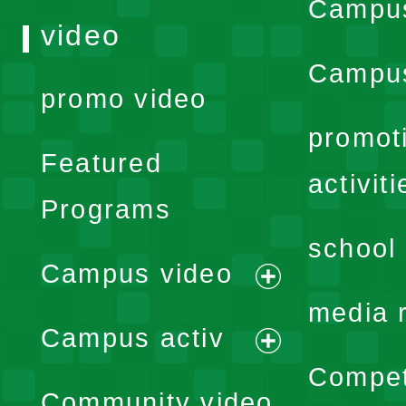
Campu
video
Campus
promo video
promot
Featured
activiti
Programs
school 
Campus video
expand
media 
Campus activ
menu
expand
Compet
Community video