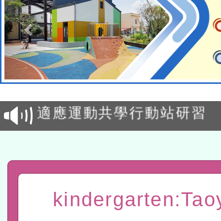
本校115學年度第2次代理
結果公告(無人報名，續辦
適應運動共學行動站研習
本館辦理115年度閱讀磐
讀推動專業研習
科技賦能─人工智慧(AI)
程
A3數位素養講師名單
kindergarten:Tao
「數位內容與教學軟體線上課程