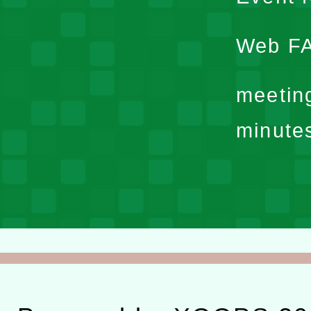
Web F
meetin
minute