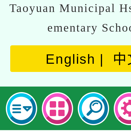
Taoyuan Municipal Hs
ementary Scho
English
中