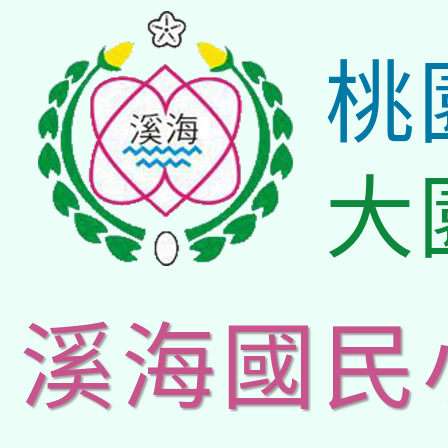
桃
大
溪海國民