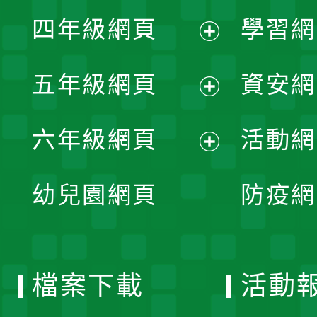
展
單
四年級網頁
學習網
選
開
展
單
五年級網頁
資安網
選
開
展
單
六年級網頁
活動網
選
開
展
單
幼兒園網頁
防疫網
選
開
單
選
檔案下載
活動
單