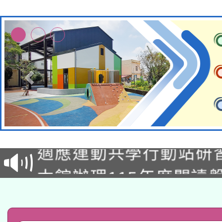
本校115學年度第2次
適應運動共學行動站研
招甄選結果公告(無人
本館辦理115年度閱讀
招)
科技賦能─人工智慧(AI
暨閱讀推動專業研習
A3數位素養講師名單