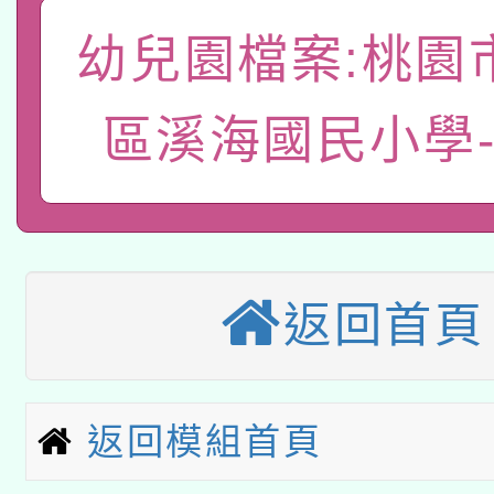
礎課程
幼兒園檔案:桃園
「數位內容與教學軟體線
有關大陸委員會函釋公
pilot」
區溪海國民小學
轉知經濟部水利署委託
薪期間赴陸應申請許可
115年8月22日(星期六)
業技術研究院辦理「11
2026年桃園地景藝術
桃園市孔廟祈福系列活
用水績優單位及節水達
返回首頁
本校115學年度第2次
開 智慧啟航」
動」
適應運動共學行動站研
招甄選結果公告(無人
本館辦理115年度閱讀
返回模組首頁
招)