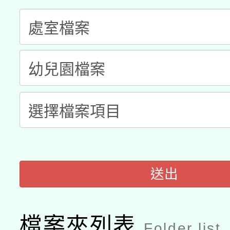
科技賦能─人工智慧(AI
暨閱讀推動專業研習
A3數位素養講師名單
礎課程
「數位內容與教學軟體線
有關大陸委員會函釋公
pilot」
轉知經濟部水利署委託
薪期間赴陸應申請許可
115年8月22日(星期六)
業技術研究院辦理「11
2026年桃園地景藝術
桃園市孔廟祈福系列活
用水績優單位及節水達
送出
開 智慧啟航」
動」
檔案夾列表
Folder list