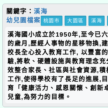
關鍵字：
溪海
幼兒園檔案
桃園市
大園區
溪海
溪海國小成立於1950年,至今已
的歲月,歷經人事物的星移物換,建
校長全心投入教育工作, 以豐富
驗,將軟、硬體設施與教育理念充分
效整合家長、社區與社會資源,積
工作,使得學校有了長足的進展,
育「健康活力、感恩關懷、創新
兒童,為努力的目標。