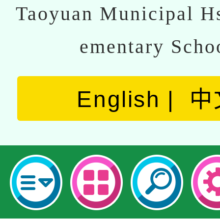
Taoyuan Municipal Hs
ementary Scho
English
中