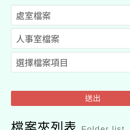
科技賦能─人工智慧(AI
暨閱讀推動專業研習
A3數位素養講師名單
礎課程
「數位內容與教學軟體線
有關大陸委員會函釋公
pilot」
轉知經濟部水利署委託
薪期間赴陸應申請許可
115年8月22日(星期六)
業技術研究院辦理「11
2026年桃園地景藝術
桃園市孔廟祈福系列活
用水績優單位及節水達
送出
開 智慧啟航」
動」
檔案夾列表
Folder list