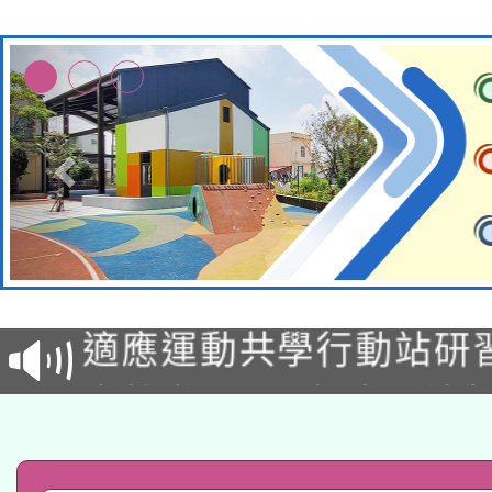
本校115學年度第2次
適應運動共學行動站研
招甄選結果公告(無人
本館辦理115年度閱讀
招)
科技賦能─人工智慧(AI
暨閱讀推動專業研習