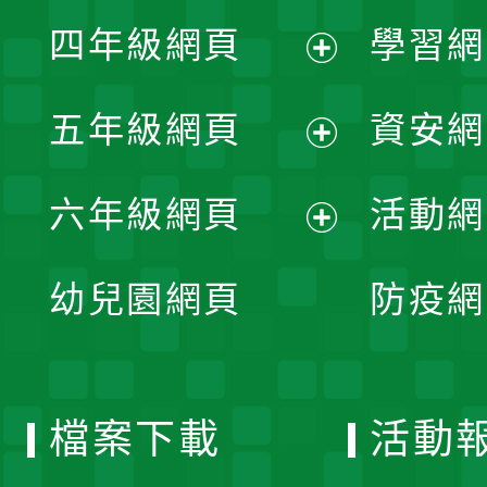
展
單
四年級網頁
學習網
選
開
展
單
五年級網頁
資安網
選
開
展
單
六年級網頁
活動網
選
開
展
單
幼兒園網頁
防疫網
選
開
單
選
檔案下載
活動
單