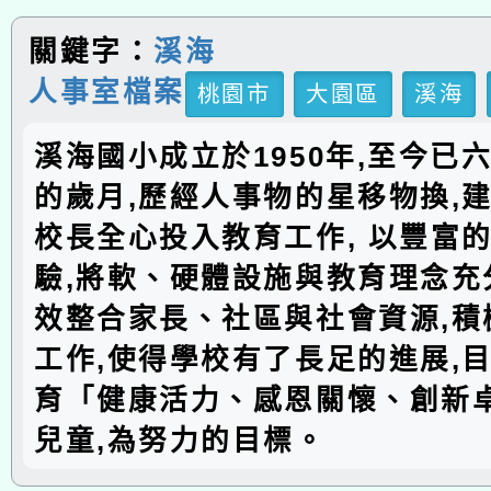
關鍵字：
溪海
人事室檔案
桃園市
大園區
溪海
溪海國小成立於1950年,至今已
的歲月,歷經人事物的星移物換,建
校長全心投入教育工作, 以豐富
驗,將軟、硬體設施與教育理念充分
效整合家長、社區與社會資源,積
工作,使得學校有了長足的進展,
育「健康活力、感恩關懷、創新
兒童,為努力的目標。