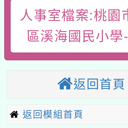
A3數位素養講師名單
礎課程
人事室檔案:桃園
「數位內容與教學軟體線
有關大陸委員會函釋公
pilot」
區溪海國民小學
轉知經濟部水利署委託
薪期間赴陸應申請許可
115年8月22日(星期六)
業技術研究院辦理「11
2026年桃園地景藝術
桃園市孔廟祈福系列活
用水績優單位及節水達
返回首頁
本校115學年度第2次
開 智慧啟航」
動」
適應運動共學行動站研
招甄選結果公告(無人
返回模組首頁
本館辦理115年度閱讀
招)