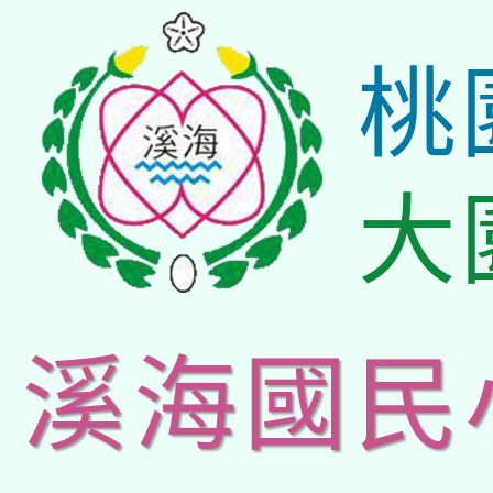
桃
大
溪海國民