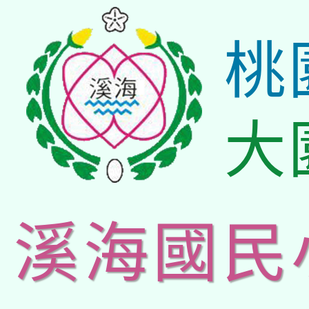
桃
大
溪海國民