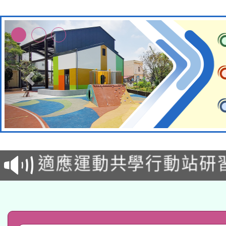
本校115學年度第2次
適應運動共學行動站研
招甄選結果公告(無人
本館辦理115年度閱讀
招)
科技賦能─人工智慧(AI
暨閱讀推動專業研習