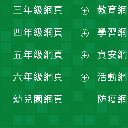
展
三年級網頁
教育網
選
開
展
單
四年級網頁
學習網
選
開
展
單
五年級網頁
資安網
選
開
展
單
六年級網頁
活動網
選
開
展
單
幼兒園網頁
防疫網
選
開
單
選