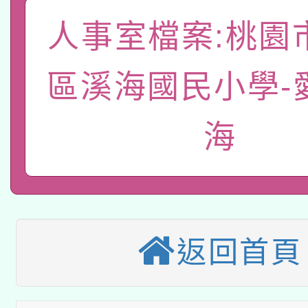
A3數位素養講師名單
礎課程
人事室檔案:桃園
「數位內容與教學軟體線
有關大陸委員會函釋公
區溪海國民小學-
pilot」
轉知經濟部水利署委託
薪期間赴陸應申請許可
海
115年8月22日(星期六)
業技術研究院辦理「11
2026年桃園地景藝術
桃園市孔廟祈福系列活
用水績優單位及節水達
本校115學年度第2次
開 智慧啟航」
動」
返回首頁
適應運動共學行動站研
招甄選結果公告(無人
本館辦理115年度閱讀
招)