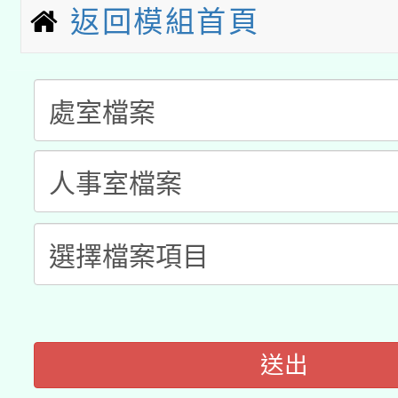
科技賦能─人工智慧(AI
暨閱讀推動專業研習
返回模組首頁
A3數位素養講師名單
礎課程
「數位內容與教學軟體線
有關大陸委員會函釋公
pilot」
轉知經濟部水利署委託
薪期間赴陸應申請許可
115年8月22日(星期六)
業技術研究院辦理「11
2026年桃園地景藝術
桃園市孔廟祈福系列活
用水績優單位及節水達
開 智慧啟航」
動」
送出