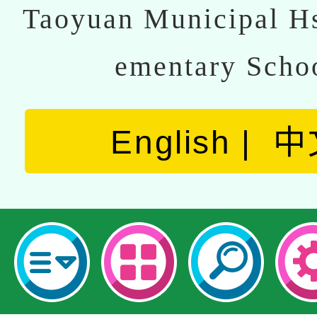
Taoyuan Municipal Hs
ementary Scho
English
中