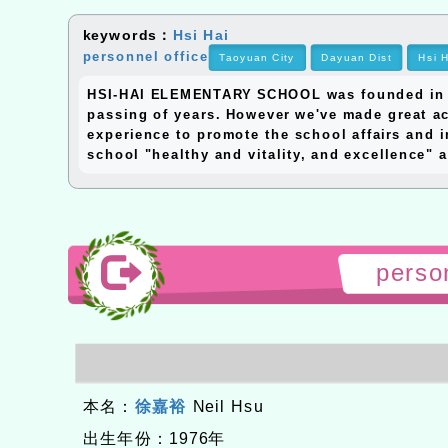
keywords：
Hsi Hai
personnel office
Taoyuan City
Dayuan Dist
Hsi H
HSI-HAI ELEMENTARY SCHOOL was founded in 195
passing of years. However we've made great ac
experience to promote the school affairs and i
school "healthy and vitality, and excellence" a
perso
本名：
徐嘉裕
Neil Hsu
出生年份：1976年