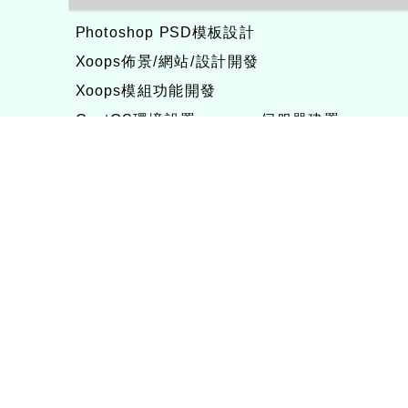
Photoshop PSD模板設計
Xoops佈景/網站/設計開發
Xoops模組功能開發
CentOS環境設置，xampp伺服器建置
專長程式：php , JavaScrupt , JQuery , aj
1、求知若飢 虛懷若愚
2、任何被視為感情的枷鎖，都試著不因幸運而
3、自強不息
徐嘉裕(Neil Hsu)的工作心得網誌!
徐嘉裕 Neil hsu粉絲團