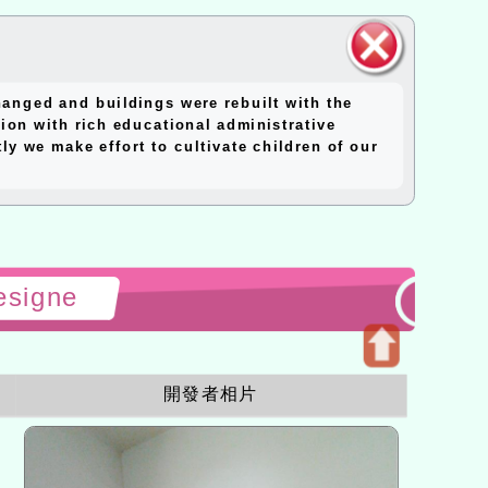
close
anged and buildings were rebuilt with the
block
ion with rich educational administrative
y we make effort to cultivate children of our
esigne
Open
開發者相片
upper
block