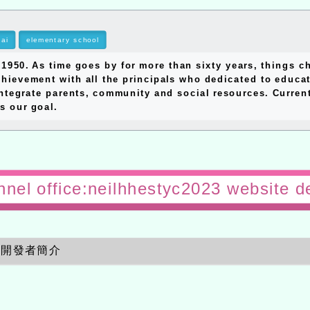
ai
elementary school
0. As time goes by for more than sixty years, things ch
hievement with all the principals who dedicated to educat
ntegrate parents, community and social resources. Currentl
s our goal.
nnel office:neilhhestyc2023 website d
開發者簡介