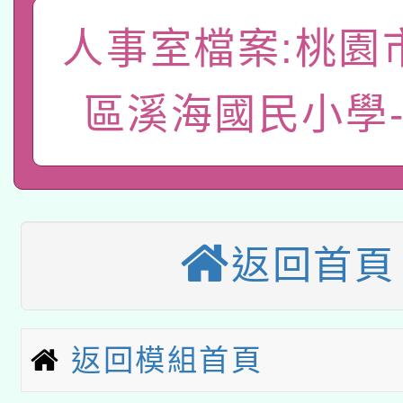
「數位內容與教學軟體線
人事室檔案:桃園
有關大陸委員會函釋公
pilot」
轉知經濟部水利署委託
區溪海國民小學
薪期間赴陸應申請許可
115年8月22日(星期六)
業技術研究院辦理「11
2026年桃園地景藝術
桃園市孔廟祈福系列活
用水績優單位及節水達
「2026桃園藝術巡演
開 智慧啟航」
動」
返回首頁
適應運動共學行動站研
關事宜
本館辦理115年度閱讀
返回模組首頁
科技賦能─人工智慧(AI
暨閱讀推動專業研習