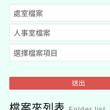
A3數位素養講師名單
礎課程
「數位內容與教學軟體線
有關大陸委員會函釋公
pilot」
轉知經濟部水利署委託
薪期間赴陸應申請許可
115年8月22日(星期六)
業技術研究院辦理「11
2026年桃園地景藝術
桃園市孔廟祈福系列活
用水績優單位及節水達
「2026桃園藝術巡演
開 智慧啟航」
動」
送出
關事宜
檔案夾列表
Folder list