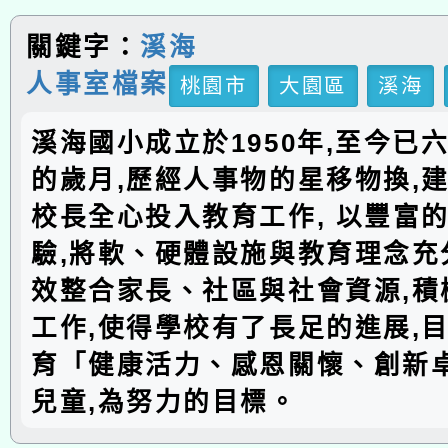
關鍵字：
溪海
人事室檔案
桃園市
大園區
溪海
溪海國小成立於1950年,至今已
的歲月,歷經人事物的星移物換,建
校長全心投入教育工作, 以豐富
驗,將軟、硬體設施與教育理念充分
效整合家長、社區與社會資源,積
工作,使得學校有了長足的進展,
育「健康活力、感恩關懷、創新
兒童,為努力的目標。