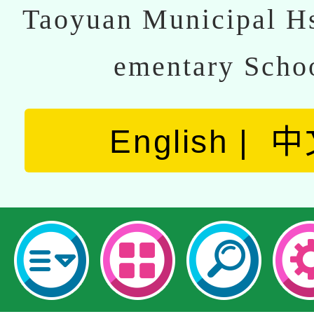
Taoyuan Municipal Hs
ementary Scho
English
中