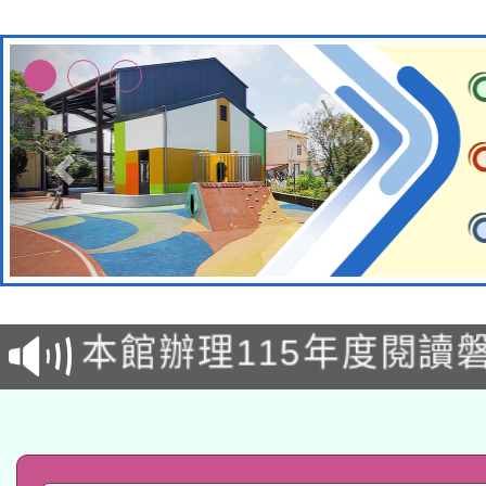
適應運動共學行動站研
本館辦理115年度閱讀
科技賦能─人工智慧(AI
暨閱讀推動專業研習
A3數位素養講師名單
礎課程