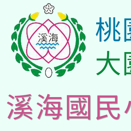
桃
大
溪海國民