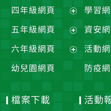
展
單
四年級網頁
學習網
選
開
展
單
五年級網頁
資安網
選
開
展
單
六年級網頁
活動網
選
開
展
單
幼兒園網頁
防疫網
選
開
單
選
檔案下載
活動
單