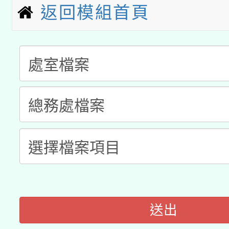
科技賦能─人工智慧(AI
暨閱讀推動專業研習
返回模組首頁
A3數位素養講師名單
礎課程
「數位內容與教學軟體線
有關大陸委員會函釋公
pilot」
轉知經濟部水利署委託
薪期間赴陸應申請許可
115年8月22日(星期六)
業技術研究院辦理「11
2026年桃園地景藝術
桃園市孔廟祈福系列活
用水績優單位及節水達
開 智慧啟航」
動」
送出