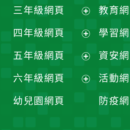
展
三年級網頁
教育網
選
開
展
單
四年級網頁
學習網
選
開
展
單
五年級網頁
資安網
選
開
展
單
六年級網頁
活動網
選
開
展
單
幼兒園網頁
防疫網
選
開
單
選