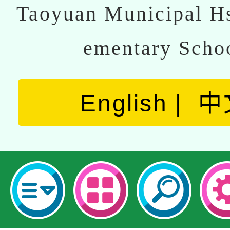
Taoyuan Municipal Hs
ementary Scho
English
中