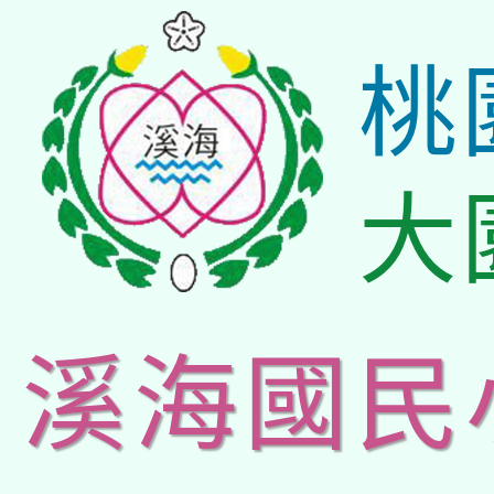
桃
大
溪海國民