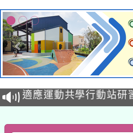
本校115學年度第2次
適應運動共學行動站研
招甄選結果公告(無人
本館辦理115年度閱讀
招)
科技賦能─人工智慧(AI
暨閱讀推動專業研習