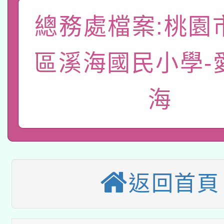
A3數位素養講師名單
礎課程
總務處檔案:桃園
「數位內容與教學軟體線
有關大陸委員會函釋公
pilot」
區溪海國民小學-
轉知經濟部水利署委託
薪期間赴陸應申請許可
海
115年8月22日(星期六)
業技術研究院辦理「11
2026年桃園地景藝術
桃園市孔廟祈福系列活
用水績優單位及節水達
本校115學年度第2次
開 智慧啟航」
動」
適應運動共學行動站研
返回首頁
招甄選結果公告(無人
本館辦理115年度閱讀
招)