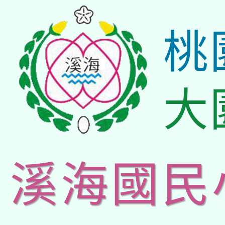
桃
大
溪海國民