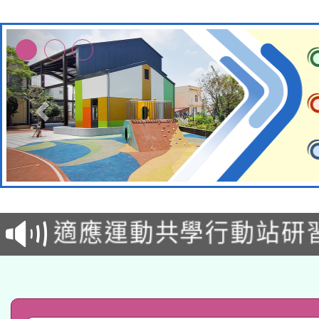
本校115學年度第2次
適應運動共學行動站研
招甄選結果公告(無人
本館辦理115年度閱讀
招)
科技賦能─人工智慧(AI
暨閱讀推動專業研習