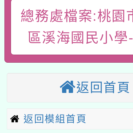
A3數位素養講師名單
礎課程
總務處檔案:桃園
「數位內容與教學軟體線
有關大陸委員會函釋公
區溪海國民小學
pilot」
轉知經濟部水利署委託
薪期間赴陸應申請許可
115年8月22日(星期六)
業技術研究院辦理「11
2026年桃園地景藝術
桃園市孔廟祈福系列活
用水績優單位及節水達
返回首頁
本校115學年度第2次
開 智慧啟航」
動」
適應運動共學行動站研
招甄選結果公告(無人
返回模組首頁
本館辦理115年度閱讀
招)