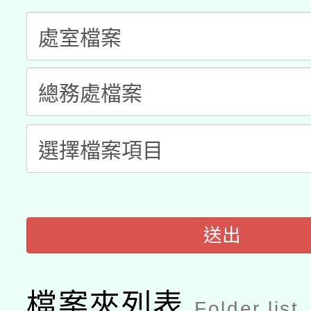
科技賦能─人工智慧(AI
暨閱讀推動專業研習
A3數位素養講師名單
礎課程
「數位內容與教學軟體線
有關大陸委員會函釋公
pilot」
轉知經濟部水利署委託
薪期間赴陸應申請許可
115年8月22日(星期六)
業技術研究院辦理「11
2026年桃園地景藝術
桃園市孔廟祈福系列活
用水績優單位及節水達
送出
開 智慧啟航」
動」
檔案夾列表
Folder list