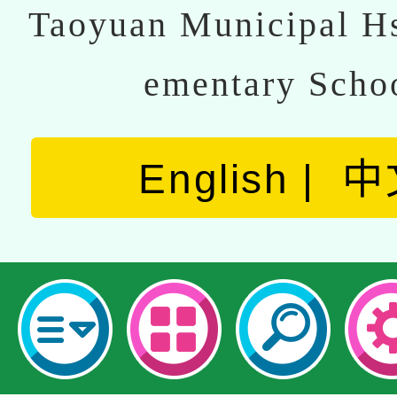
Taoyuan Municipal Hs
ementary Scho
English
中