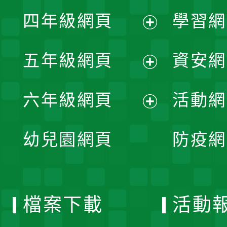
展
單
四年級網頁
學習網
選
開
展
單
五年級網頁
資安網
選
開
展
單
六年級網頁
活動網
選
開
展
單
幼兒園網頁
防疫網
選
開
單
選
檔案下載
活動
單