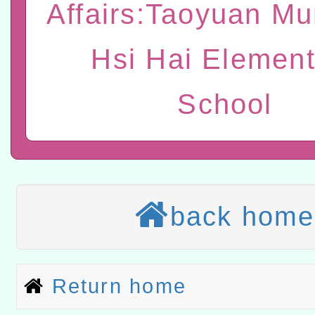
Affairs:Taoyuan Mu
t」
有關大陸委員會函釋公務
赴陸應申請許可一案
轉知經濟部水利署委託財
Hsi Hai Element
研究院辦理「115年表揚
115年8月22日(星期六)辦
School
位及節水達人選拔活動」
市孔廟祈福系列活動—儒門
2026年桃園地景藝術節教
航」
本校115學年度第2次代理
結果公告(無人報名，續辦
適應運動共學行動站研習
back home
本館辦理115年度閱讀磐
讀推動專業研習
科技賦能─人工智慧(AI)
Return home
程
A3數位素養講師名單