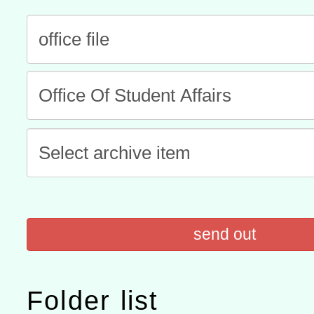
「數位內容與教學軟體線上課程
t」
有關大陸委員會函釋公務
赴陸應申請許可一案
轉知經濟部水利署委託財
研究院辦理「115年表揚
115年8月22日(星期六)辦
位及節水達人選拔活動」
市孔廟祈福系列活動—儒門
2026年桃園地景藝術節教
航」
send out
Folder list