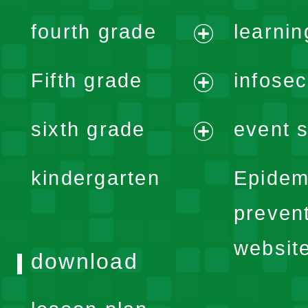
expand
fourth grade
learnin
menu
expand
Fifth grade
infose
menu
expand
sixth grade
event s
menu
expand
kindergarten
Epidem
menu
preven
websit
download