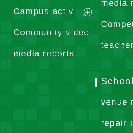
expand
media 
Campus activ
menu
expand
Compet
Community video
menu
teache
media reports
School
venue 
repair 