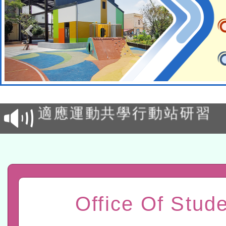
本校115學年度第2次代理
結果公告(無人報名，續辦
適應運動共學行動站研習
本館辦理115年度閱讀磐
讀推動專業研習
科技賦能─人工智慧(AI)
程
A3數位素養講師名單
Office Of Stud
「數位內容與教學軟體線上課程