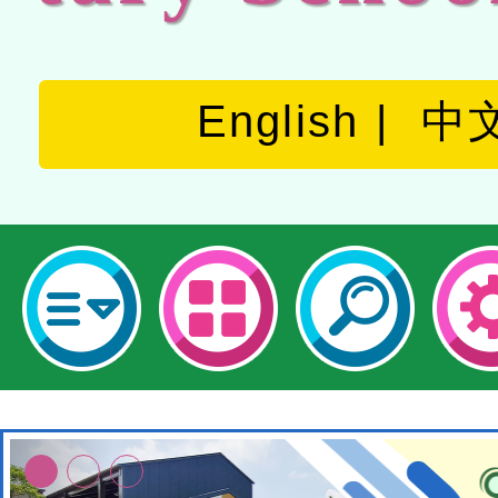
English
中