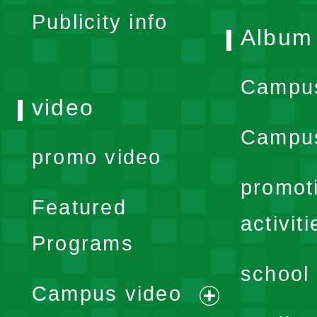
Publicity info
Album
Campu
video
Campus
promo video
promot
Featured
activiti
Programs
school 
Campus video