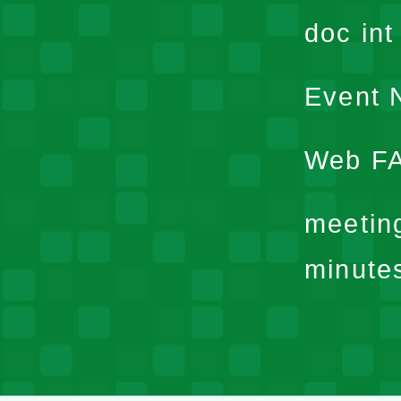
doc in
Event N
Web F
meetin
minute