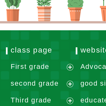
class page
websit
First grade
Advoca
expand
second grade
good si
menu
expand
Third grade
educat
menu