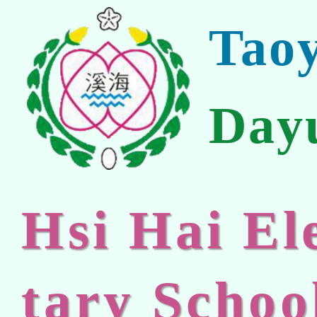
Tao
Day
Hsi Hai E
tary Schoo