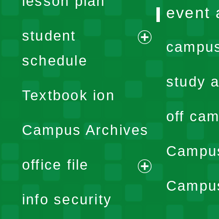
lesson plan
event 
student
campus
expand
schedule
menu
study a
Textbook ion
off cam
Campus Archives
Campus
office file
expand
Campus
info security
menu