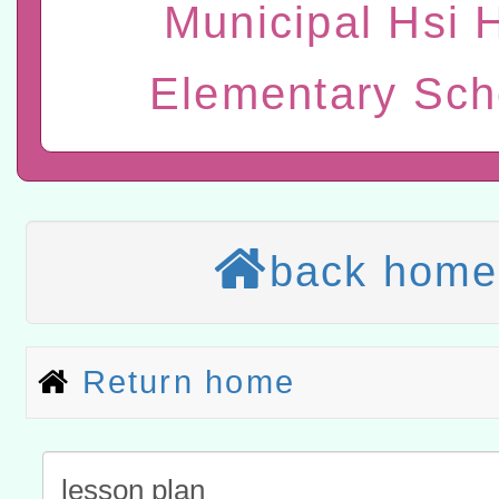
t」
有關大陸委員會函釋公務
Municipal Hsi 
赴陸應申請許可一案
轉知經濟部水利署委託財
Elementary Sch
研究院辦理「115年表揚
115年8月22日(星期六)辦
位及節水達人選拔活動」
市孔廟祈福系列活動—儒門
2026年桃園地景藝術節教
航」
本校115學年度第2次代理
back home
結果公告(無人報名，續辦
適應運動共學行動站研習
本館辦理115年度閱讀磐
Return home
讀推動專業研習
科技賦能─人工智慧(AI)
程
A3數位素養講師名單