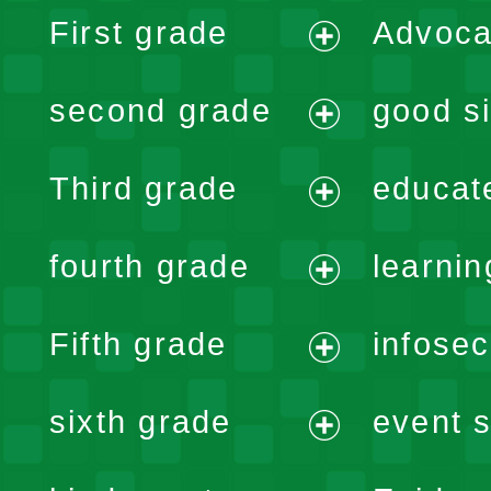
First grade
Advoca
expand
second grade
good si
menu
expand
Third grade
educat
menu
expand
fourth grade
learnin
menu
expand
Fifth grade
infose
menu
expand
sixth grade
event s
menu
expand