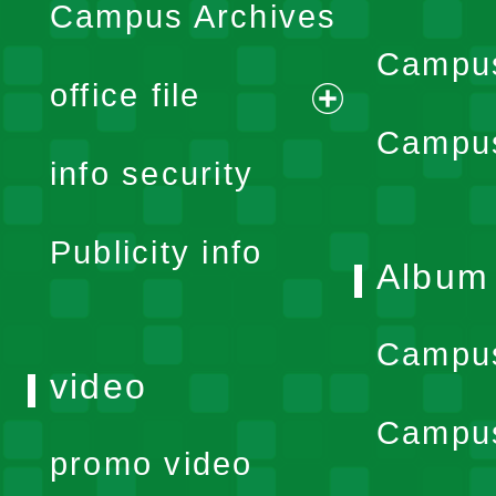
Campus Archives
Campus
office file
expand
Campus
info security
menu
Publicity info
Album
Campu
video
Campus
promo video