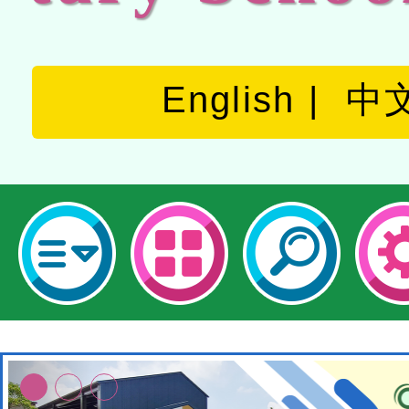
English
中