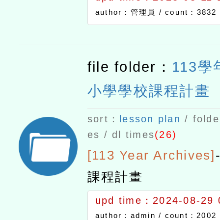
author：管理員 /
count：3832
file folder：
113
小學學校課程計畫
sort：
lesson plan
/ folde
es / dl times
(26)
[113 Year Archives]
課程計畫
upd time：2024-08-29 
author：admin /
count：2002