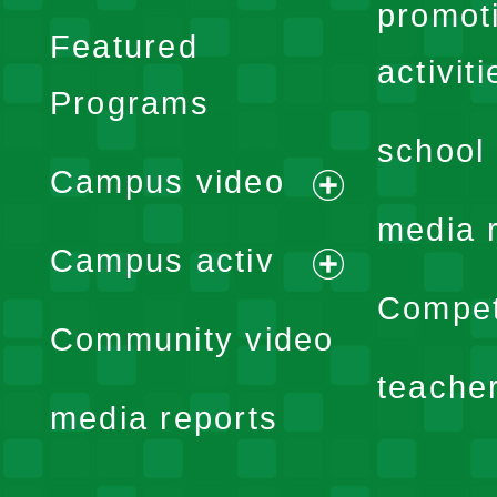
promot
Featured
activiti
Programs
school 
Campus video
expand
media 
Campus activ
menu
expand
Compet
Community video
menu
teache
media reports