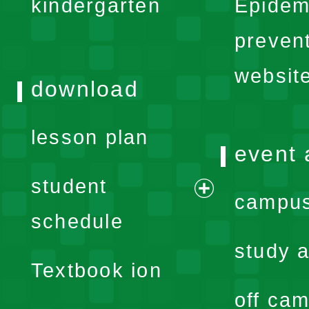
kindergarten
Epidem
menu
preven
websit
download
lesson plan
event 
student
campus
expand
schedule
menu
study a
Textbook ion
off cam