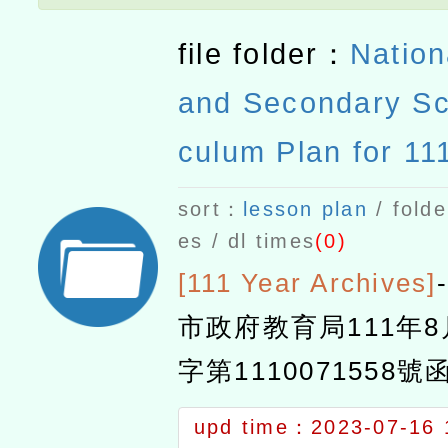
file folder：
Nation
and Secondary Sc
culum Plan for 11
c Year
sort：
lesson plan
/ folde
es / dl times
(0)
[111 Year Archives]
-
市政府教育局111年
字第1110071558號
度課程計畫備查通過
upd time：2023-07-16 