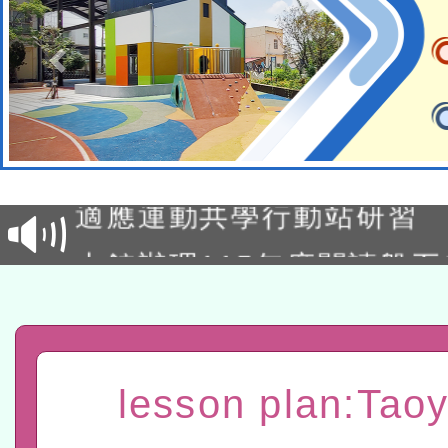
本校115學年度第2次代理
結果公告(無人報名，續辦
適應運動共學行動站研習
本館辦理115年度閱讀磐
讀推動專業研習
科技賦能─人工智慧(AI)
程
A3數位素養講師名單
lesson plan:Tao
「數位內容與教學軟體線上課程