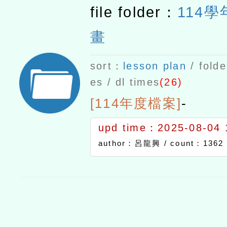
file folder：
114
畫
sort：
lesson plan
/ folde
es / dl times
(26)
[114年度檔案]
-
upd time：2025-08-04 
author：呂龍興 /
count：1362