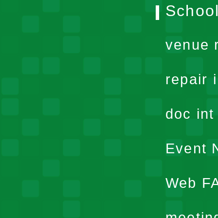
School
venue 
repair 
doc in
Event N
Web F
meetin