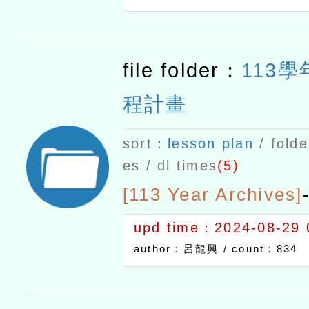
file folder：
113
程計畫
sort：
lesson plan
/ folde
es / dl times
(5)
[113 Year Archives]
upd time：2024-08-29 
author：呂龍興 /
count：834