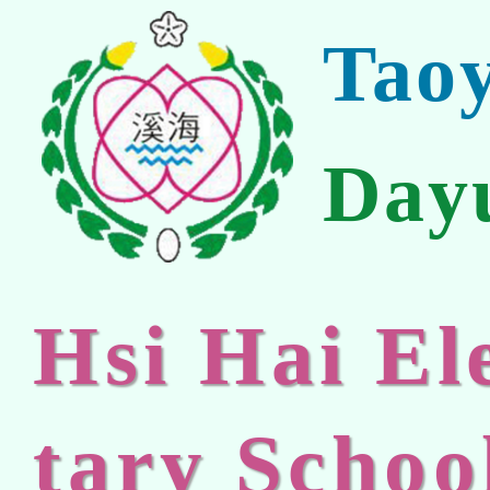
Tao
Day
Hsi Hai E
tary Schoo