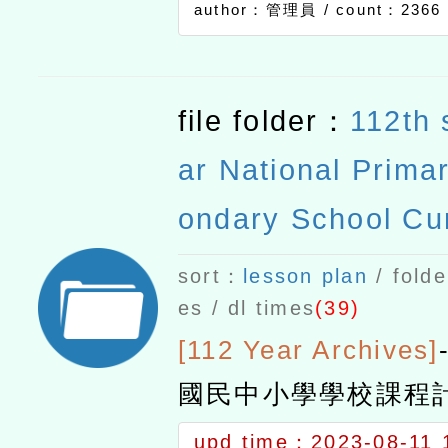
文如附件。
author：管理員 /
count：2366
file folder：
112th 
ar National Prima
ondary School Cu
lan
sort：
lesson plan
/ folde
es / dl times
(39)
[112 Year Archives]
國民中小學學校課程
upd time：2023-08-11 