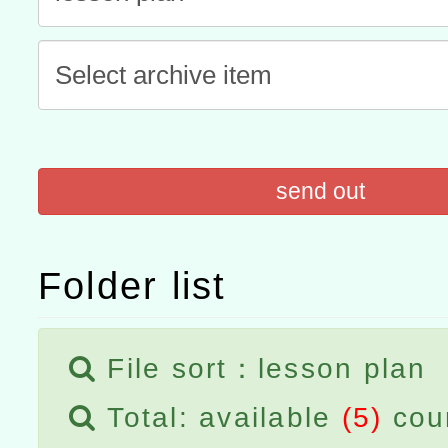
「數位內容與教學軟體線上課程
t」
有關大陸委員會函釋公務
赴陸應申請許可一案
轉知經濟部水利署委託財
研究院辦理「115年表揚
115年8月22日(星期六)辦
send out
位及節水達人選拔活動」
市孔廟祈福系列活動—儒門
2026年桃園地景藝術節教
航」
Folder list
File sort：lesson plan
Total: available
(5)
cou