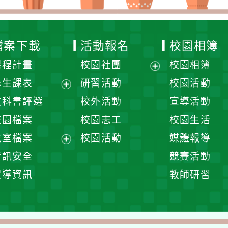
檔案下載
活動報名
校園相簿
課程計畫
校園社團
校園相簿
展
學生課表
研習活動
校園活動
開
展
教科書評選
校外活動
宣導活動
選
開
校園檔案
校園志工
校園生活
單
選
處室檔案
校園活動
媒體報導
單
展
資訊安全
競賽活動
開
宣導資訊
教師研習
選
單