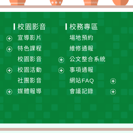
校園影音
校務專區
宣導影片
場地預約
展
特色課程
維修通報
開
展
校園影音
公文整合系統
選
開
展
校園活動
事項通報
單
選
開
展
展
社團影音
網站FAQ
單
選
開
開
展
媒體報導
會議記錄
單
選
選
開
展
展
單
單
選
開
開
單
選
選
單
單