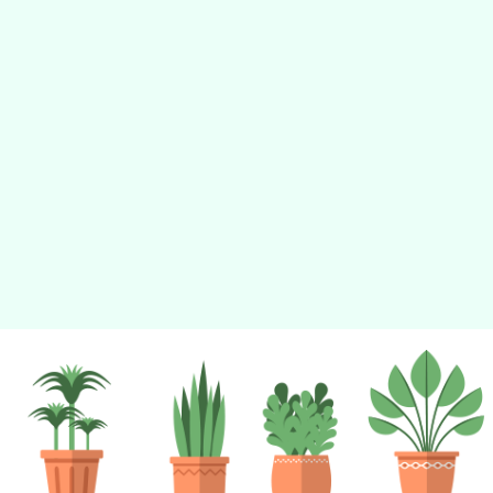
tyc2023
gle、Firefox、Vivaldi、Opera
支援行
 2.5.11
網站語系：zh-TW
eil網站設計工坊
徐嘉裕 Neil hsu