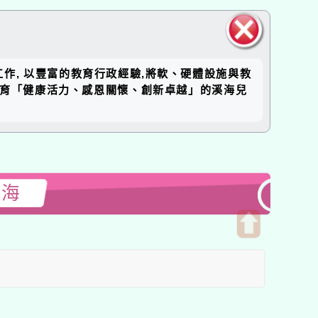
關閉區
工作, 以豐富的教育行政經驗,將軟、硬體設施與教
塊
培育「健康活力、感恩關懷、創新卓越」的溪海兒
溪海
開
啟
上
方
區