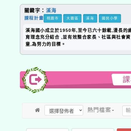
關鍵字：
溪海
課程計畫
桃園市
大園區
溪海
國民小學
溪海國小成立於1950年,至今已六十餘載,漫長
育理念充分結合 ,並有效整合家長、社區與社會
童,為努力的目標。
課
熱門檔案