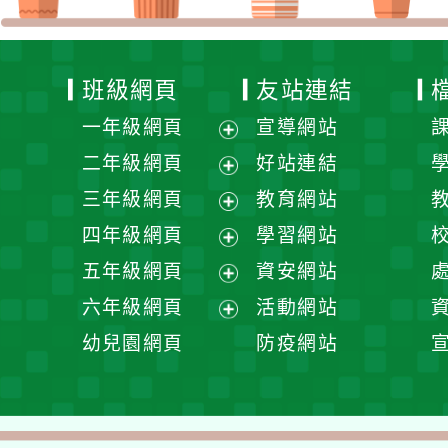
班級網頁
友站連結
一年級網頁
宣導網站
展
二年級網頁
好站連結
開
展
三年級網頁
教育網站
選
開
展
四年級網頁
學習網站
單
選
開
展
五年級網頁
資安網站
單
選
開
展
六年級網頁
活動網站
單
選
開
展
幼兒園網頁
防疫網站
單
選
開
單
選
單