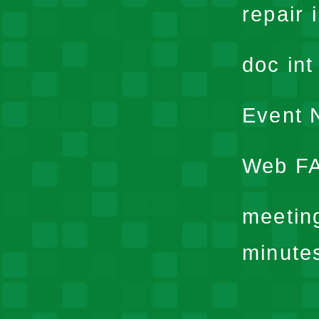
repair 
doc in
Event N
Web F
meetin
minute