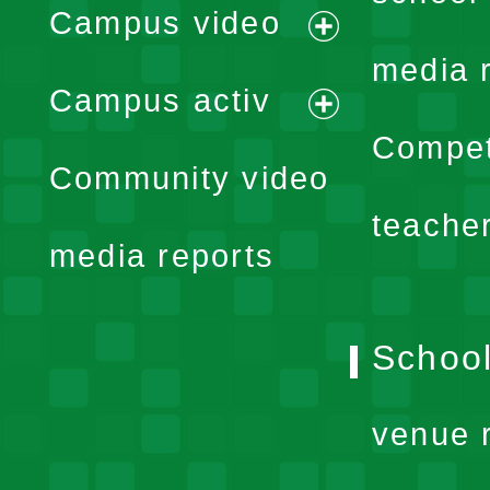
Campus video
expand
media 
Campus activ
menu
expand
Compet
Community video
menu
teache
media reports
School
venue 