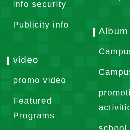
info security
menu
Publicity info
Album
Campu
video
Campus
promo video
promot
Featured
activiti
Programs
school 