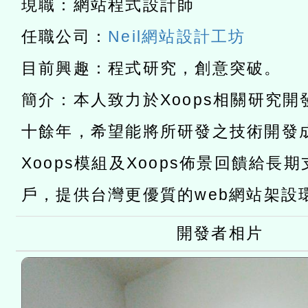
t」
有關大陸委員會函釋公務
現職：網站程式設計師
赴陸應申請許可一案
任職公司：
Neil網站設計工坊
轉知經濟部水利署委託財
目前興趣：程式研究，創意突破。
研究院辦理「115年表揚
115年8月22日(星期六)辦
簡介：本人致力於Xoops相關研究
位及節水達人選拔活動」
市孔廟祈福系列活動—儒門
2026年桃園地景藝術節教
十餘年，希望能將所研發之技術開發
航」
「2026桃園藝術巡演」活
Xoops模組及Xoops佈景回饋給長
宜
戶，提供台灣更優質的web網站架設
開發者相片