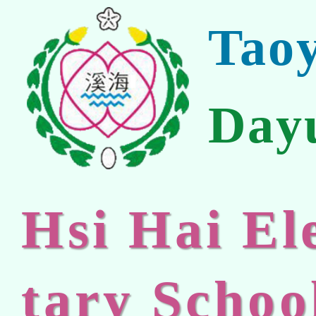
Tao
Day
Hsi Hai E
tary Schoo