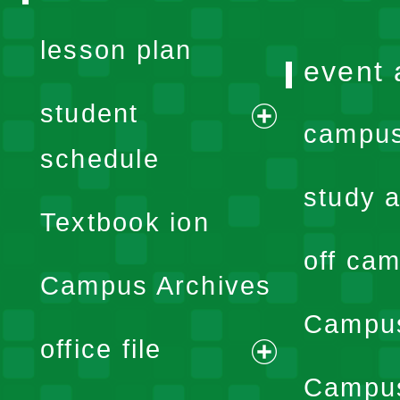
lesson plan
event 
student
campus
expand
schedule
menu
study a
Textbook ion
off cam
Campus Archives
Campus
office file
expand
Campus