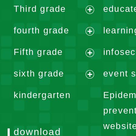
expand
Third grade
educat
menu
expand
fourth grade
learnin
menu
expand
Fifth grade
infose
menu
expand
sixth grade
event s
menu
expand
kindergarten
Epidem
menu
preven
websit
download