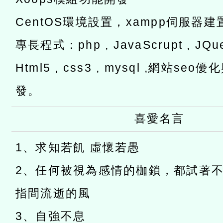
CentOS環境設置，xampp伺服器建
專長程式：php , JavaScrupt , JQuer
Html5 , css3 , mysql ,網站s
發。
喜愛名言
1、求知若飢 虛懷若愚
2、任何被視為感情的枷鎖，都試著
指間流逝的風
3、自強不息