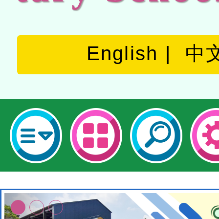
English
中