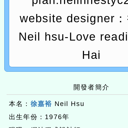
plan:neilhhestyc
赴陸應申請許可一案
轉知經濟部水利署委託財
研究院辦理「115年表揚
115年8月22日(星期六)辦
website designe
位及節水達人選拔活動」
市孔廟祈福系列活動—儒門
2026年桃園地景藝術節教
Neil hsu-Love read
航」
「2026桃園藝術巡演」活
Hai
宜
適應運動共學行動站研習
本館辦理115年度閱讀磐
讀推動專業研習
科技賦能─人工智慧(AI)
開發者簡介
程
A3數位素養講師名單
本名：
徐嘉裕
Neil Hsu
「數位內容與教學軟體線上課程
出生年份：1976年