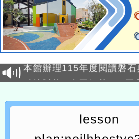
適應運動共學行動站研習
本館辦理115年度閱讀磐
讀推動專業研習
科技賦能─人工智慧(AI)
程
A3數位素養講師名單
「數位內容與教學軟體線上課程
lesson
t」
有關大陸委員會函釋公務