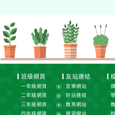
班級網頁
友站連結
一年級網頁
宣導網站
展
二年級網頁
好站連結
開
展
三年級網頁
教育網站
選
開
展
四年級網頁
學習網站