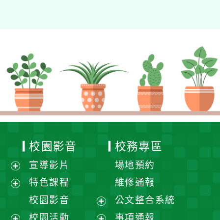
校園影音
校務專區
宣導影片
場地預約
展
特色課程
維修通報
開
展
校園影音
公文整合系統
選
開
展
校園活動
事項通報