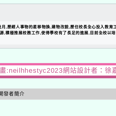
的歲月,歷經人事物的星移物換,建物改貌,歷任校長全心投入教育
資源,積極推展校務工作,使得學校有了長足的進展,目前全校以
:neilhhestyc2023網站設計者：徐
開發者簡介