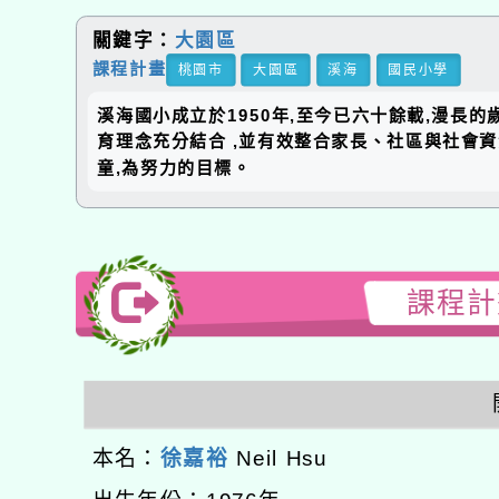
關鍵字：
大園區
課程計畫
桃園市
大園區
溪海
國民小學
溪海國小成立於1950年,至今已六十餘載,漫長
育理念充分結合 ,並有效整合家長、社區與社會
童,為努力的目標。
課程計畫
本名：
徐嘉裕
Neil Hsu