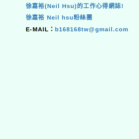
徐嘉裕(Neil Hsu)的工作心得網誌!
徐嘉裕 Neil hsu粉絲團
E-MAIL：
b168168tw@gmail.com
佈景版本：
neilhhes
適用瀏覽器：Edge、Goo
Xoops版本：
XOOPS
Xoops
網站設計
：
N
Xoops網站設計者：