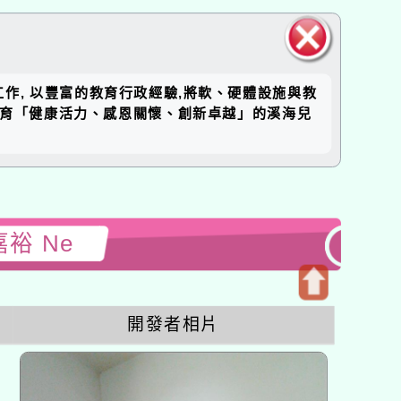
關閉區
工作, 以豐富的教育行政經驗,將軟、硬體設施與教
塊
培育「健康活力、感恩關懷、創新卓越」的溪海兒
嘉裕 Ne
開
開發者相片
啟
上
方
區