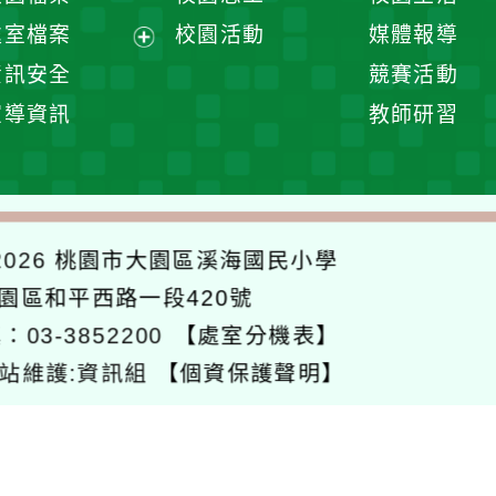
單
選
處室檔案
校園活動
媒體報導
單
展
資訊安全
競賽活動
開
宣導資訊
教師研習
選
單
026
桃園市大園區溪海國民小學
大園區和平西路一段420號
：03-3852200
【處室分機表】
站維護:資訊組
【個資保護聲明】