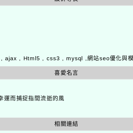
y , ajax , Html5 , css3 , mysql ,網站se
喜愛名言
幸運而捕捉指間流逝的風
相關連結