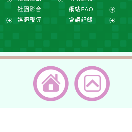
單
選
開
展
展
社團影音
網站FAQ
單
選
開
開
展
媒體報導
會議記錄
單
選
選
開
展
展
單
單
選
開
開
單
選
選
單
單
返回首頁
返回頂端