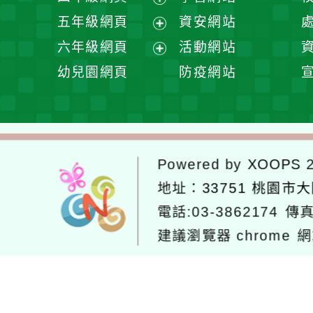
單
選
開
展
五年級網頁
資安網站
單
選
開
展
六年級網頁
活動網站
單
選
開
展
幼兒園網頁
防疫網站
單
選
開
單
選
單
Powered by
XOOPS
2
地址：
33751 桃園市
電話:03-3862174
傳真
建議瀏覽器 chrome
網
網站設計：
Neil網站設計
工坊