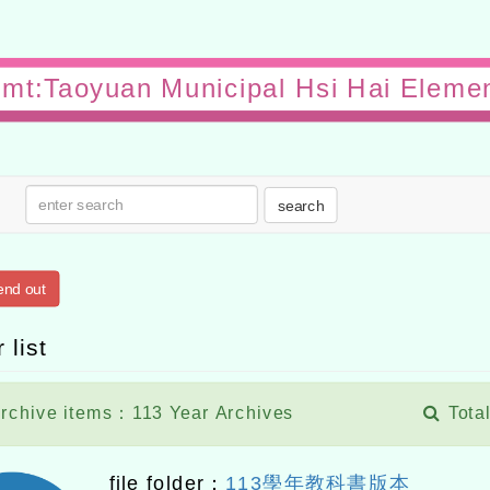
gmt:Taoyuan Municipal Hsi Hai Eleme
search
end out
 list
rchive items：113 Year Archives
Total
file folder：
113學年教科書版本