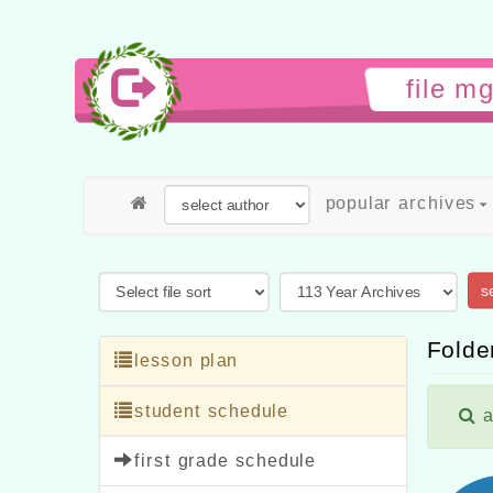
file m
popular archives
s
Folder
lesson plan
student schedule
a
first grade schedule