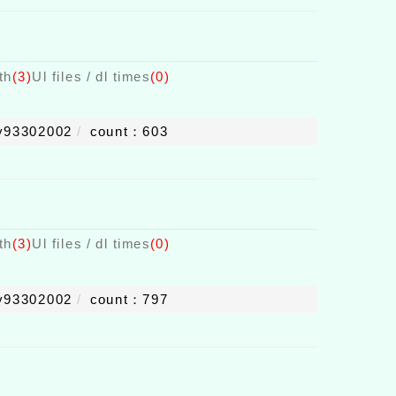
th
(3)
Ul files / dl times
(0)
y93302002
count：603
th
(3)
Ul files / dl times
(0)
y93302002
count：797