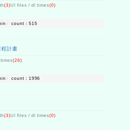
th
(3)
Ul files / dl times
(0)
min
count：515
課程計畫
l times
(26)
min
count：1996
th
(3)
Ul files / dl times
(0)