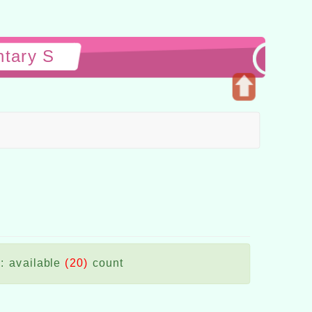
ntary S
Open
upper
block
: available
(20)
count