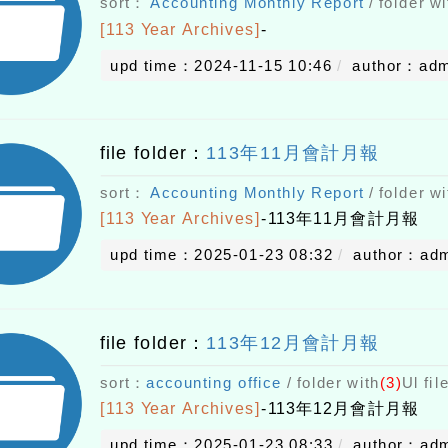
sort：
Accounting Monthly Report
/ folder wi
[113 Year Archives]
-
upd time：2024-11-15 10:46
author：adm
file folder：
113年11月會計月報
sort：
Accounting Monthly Report
/ folder wi
[113 Year Archives]
-
113年11月會計月報
upd time：2025-01-23 08:32
author：ad
file folder：
113年12月會計月報
sort：
accounting office
/ folder with
(3)
Ul fil
[113 Year Archives]
-
113年12月會計月報
upd time：2025-01-23 08:33
author：ad