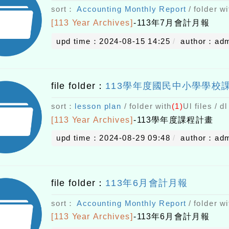
sort：
Accounting Monthly Report
/ folder wi
[113 Year Archives]
-
113年7月會計月報
upd time：2024-08-15 14:25
author：ad
file folder：
113學年度國民中小學學校
sort：
lesson plan
/ folder with
(1)
Ul files / d
[113 Year Archives]
-
113學年度課程計畫
upd time：2024-08-29 09:48
author：ad
file folder：
113年6月會計月報
sort：
Accounting Monthly Report
/ folder wi
[113 Year Archives]
-
113年6月會計月報