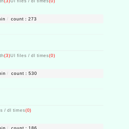
th
(3)
Ul files / dl times
(0)
in
count：273
th
(3)
Ul files / dl times
(0)
min
count：530
es / dl times
(0)
min
count：186