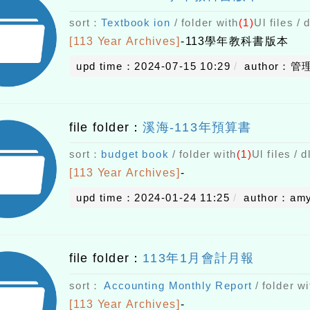
sort：
Textbook ion
/ folder with
(1)
Ul files / 
[113 Year Archives]
-
113學年教科書版本
upd time：2024-07-15 10:29
author：管
file folder：
溪海-113年預算書
sort：
budget book
/ folder with
(1)
Ul files / 
[113 Year Archives]
-
upd time：2024-01-24 11:25
author：am
file folder：
113年1月會計月報
sort：
Accounting Monthly Report
/ folder wi
[113 Year Archives]
-