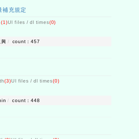
量補充規定
h
(1)
Ul files / dl times
(0)
龍興
count：457
th
(3)
Ul files / dl times
(0)
min
count：448