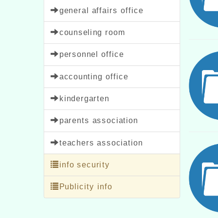
general affairs office
counseling room
personnel office
accounting office
kindergarten
parents association
teachers association
info security
Publicity info