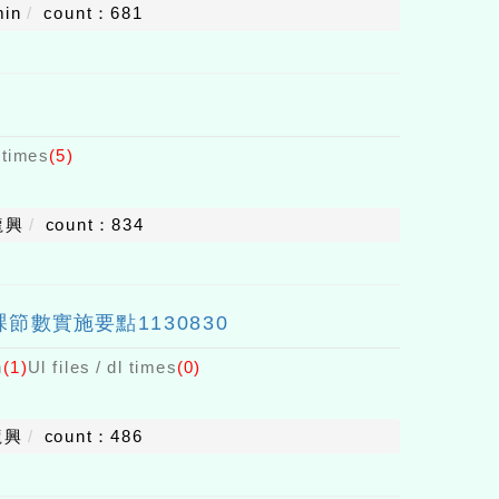
min
count：681
l times
(5)
龍興
count：834
數實施要點1130830
h
(1)
Ul files / dl times
(0)
龍興
count：486