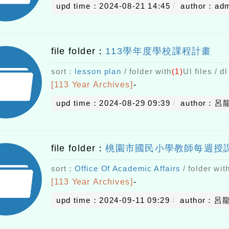
upd time：2024-08-21 14:45
author：ad
file folder：
113學年度學校課程計畫
sort：
lesson plan
/ folder with
(1)
Ul files / d
[113 Year Archives]
-
upd time：2024-08-29 09:39
author：呂
file folder：
桃園市國民小學教師每週授課節
sort：
Office Of Academic Affairs
/ folder wit
[113 Year Archives]
-
upd time：2024-09-11 09:29
author：呂