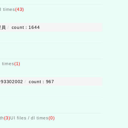
dl times
(43)
理員
count：1644
dl times
(1)
y93302002
count：967
th
(3)
Ul files / dl times
(0)