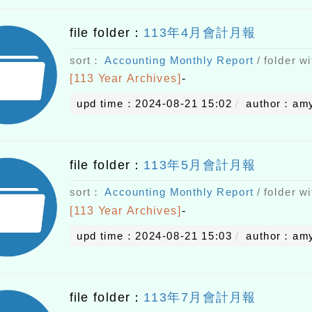
file folder：
113年4月會計月報
sort：
Accounting Monthly Report
/ folder wi
[113 Year Archives]
-
upd time：2024-08-21 15:02
author：am
file folder：
113年5月會計月報
sort：
Accounting Monthly Report
/ folder wi
[113 Year Archives]
-
upd time：2024-08-21 15:03
author：am
file folder：
113年7月會計月報