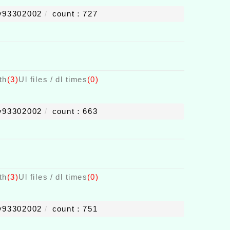
y93302002
count：727
th
(3)
Ul files / dl times
(0)
y93302002
count：663
th
(3)
Ul files / dl times
(0)
y93302002
count：751