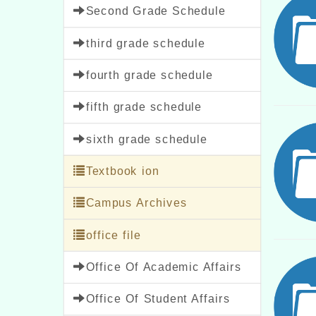
Second Grade Schedule
third grade schedule
fourth grade schedule
fifth grade schedule
sixth grade schedule
Textbook ion
Campus Archives
office file
Office Of Academic Affairs
Office Of Student Affairs