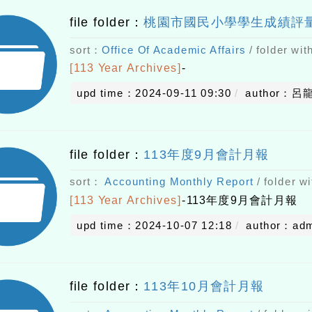
file folder：
桃園市國民小學學生成績評
sort：
Office Of Academic Affairs
/ folder wit
[113 Year Archives]
-
upd time：2024-09-11 09:30
author：呂
file folder：
113年度9月會計月報
sort：
Accounting Monthly Report
/ folder wi
[113 Year Archives]
-
113年度9月會計月報
upd time：2024-10-07 12:18
author：ad
file folder：
113年10月會計月報