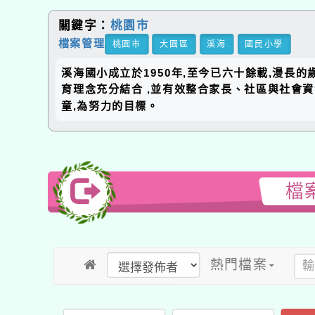
關鍵字：
桃園市
檔案管理
桃園市
大園區
溪海
國民小學
溪海國小成立於1950年,至今已六十餘載,漫長
育理念充分結合 ,並有效整合家長、社區與社會
童,為努力的目標。
檔
熱門檔案