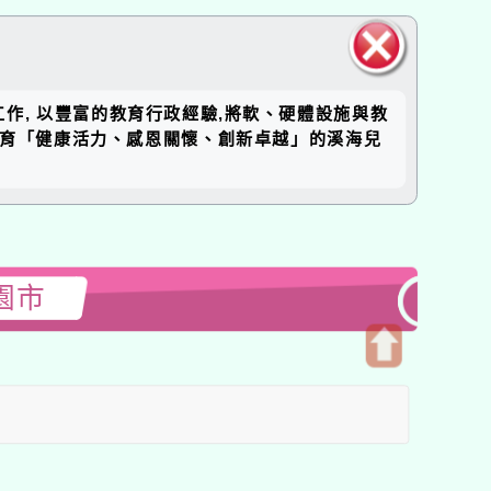
關閉區
工作, 以豐富的教育行政經驗,將軟、硬體設施與教
塊
培育「健康活力、感恩關懷、創新卓越」的溪海兒
園市
開
啟
上
方
區