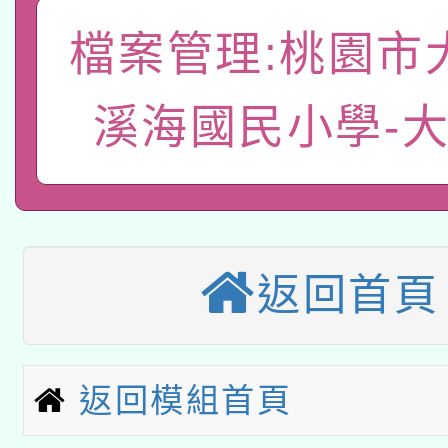
一案。
本校115學年度第2次
檔案管理:桃園市
人員健康講座「吃得安
適應運動共學行動站研
招甄選結果公告(無人
心」，鼓勵退休同仁踴
溪海國民小學-
本館辦理115年度閱讀
招)
案。
科技賦能─人工智慧(AI
暨閱讀推動專業研習
A3數位素養講師名單
礎課程
返回首頁
本校115學年度第1次
本校115學年度第2次
第3次招考甄選結果公告
有關原住民族委員會11
次招考甄選結果公告(尚
返回模組首頁
兒童少年暑期犯罪預防
公告之原住民族歲時祭