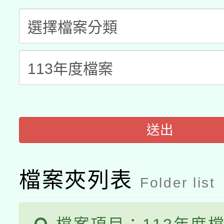
有關本府115年70歲
答一案
一案。
本校115學年度第2次
人員健康講座「吃得安
適應運動共學行動站研
招甄選結果公告(無人
心」，鼓勵退休同仁踴
本館辦理115年度閱讀
招)
案。
科技賦能─人工智慧(AI
暨閱讀推動專業研習
送出
A3數位素養講師名單
礎課程
檔案夾列表
Folder list