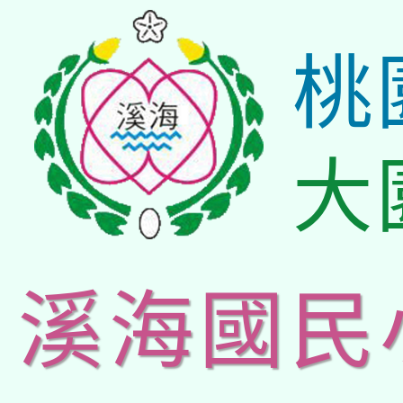
桃
大
溪海國民