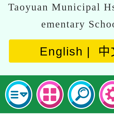
Taoyuan Municipal Hs
ementary Scho
English
中