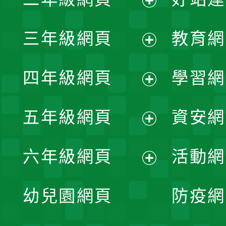
開
展
三年級網頁
教育網
選
開
展
單
四年級網頁
學習網
選
開
展
單
五年級網頁
資安網
選
開
展
單
六年級網頁
活動網
選
開
展
單
幼兒園網頁
防疫網
選
開