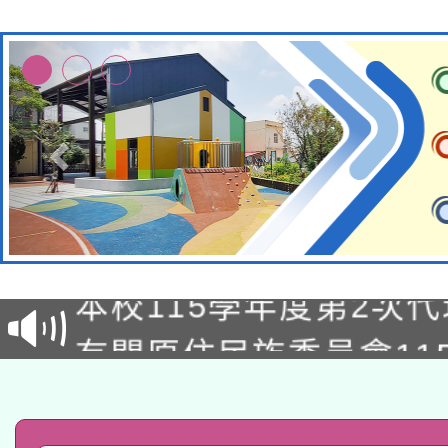
本校115學年度第1次
本校115學年度第2次
第3次招考甄選結果公告
有關原住民族委員會11
次招考甄選結果公告(尚
兒童少年暑期犯罪預防
公告之原住民族歲時祭
有關本府115年70歲
答一案