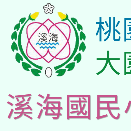
桃
大
溪海國民