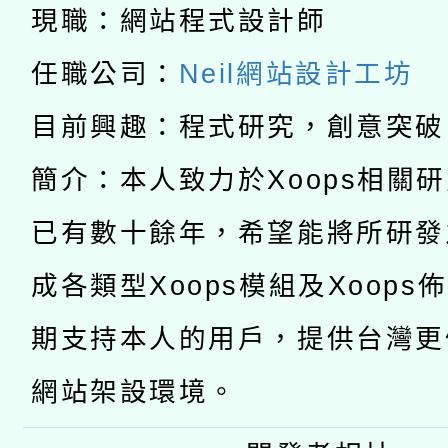
科技賦能─人工智慧(AI
暨閱讀推動專業研習
現職：網站程式設計師
A3數位素養講師名單
礎課程
任職公司：
Neil網站設計工坊
「數位內容與教學軟體線
目前興趣：程式研究，創意突破
有關大陸委員會函釋公
pilot」
簡介：本人致力於Xoops相關
轉知經濟部水利署委託
薪期間赴陸應申請許可
已有數十餘年，希望能將所研發
115年8月22日(星期六)
業技術研究院辦理「11
成各類型Xoops模組及Xoops
2026年桃園地景藝術
桃園市孔廟祈福系列活
用水績優單位及節水達
期支持本人的用戶，提供台灣更
開 智慧啟航」
動」
網站架設環境。