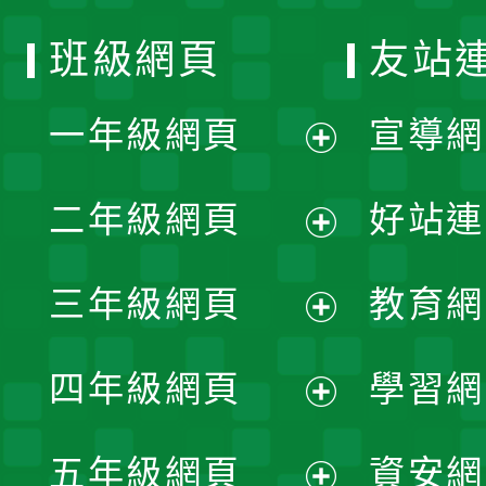
班級網頁
友站
一年級網頁
宣導網
展
二年級網頁
好站連
開
展
三年級網頁
教育網
選
開
展
單
四年級網頁
學習網
選
開
展
單
五年級網頁
資安網
選