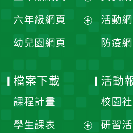
開
展
單
六年級網頁
活動網
選
開
展
單
幼兒園網頁
防疫網
選
開
單
選
檔案下載
活動
單
課程計畫
校園社
學生課表
研習活