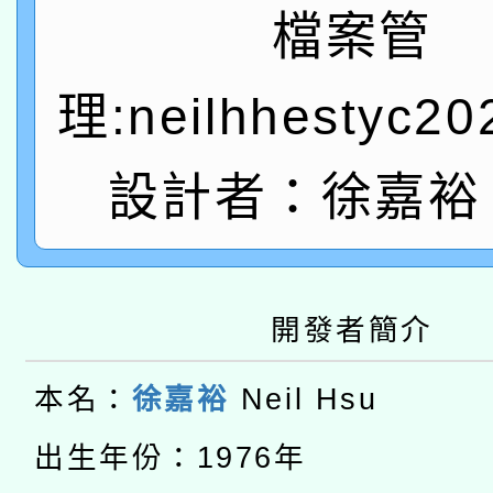
A3數位素養講師名單
礎課程
檔案管
「數位內容與教學軟體線
理:neilhhestyc2
有關大陸委員會函釋公
pilot」
轉知經濟部水利署委託
薪期間赴陸應申請許可
設計者：徐嘉裕 N
115年8月22日(星期六)
業技術研究院辦理「11
2026年桃園地景藝術
桃園市孔廟祈福系列活
用水績優單位及節水達
開發者簡介
本校115學年度第2次
開 智慧啟航」
動」
適應運動共學行動站研
招甄選結果公告(無人
本名：
徐嘉裕
Neil Hsu
本館辦理115年度閱讀
出生年份：1976年
招)