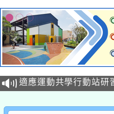
本校115學年度第2次
適應運動共學行動站研
招甄選結果公告(無人
本館辦理115年度閱讀
招)
科技賦能─人工智慧(AI
暨閱讀推動專業研習