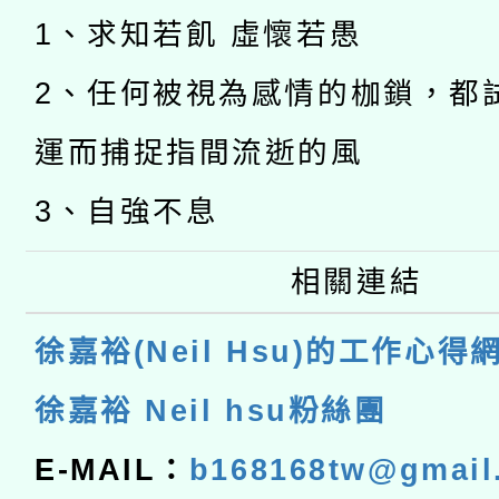
1、求知若飢 虛懷若愚
2、任何被視為感情的枷鎖，都
運而捕捉指間流逝的風
3、自強不息
相關連結
徐嘉裕(Neil Hsu)的工作心得
徐嘉裕 Neil hsu粉絲團
E-MAIL：
b168168tw@gmail