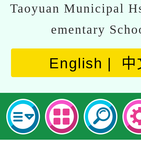
Taoyuan Municipal Hs
ementary Scho
English
中