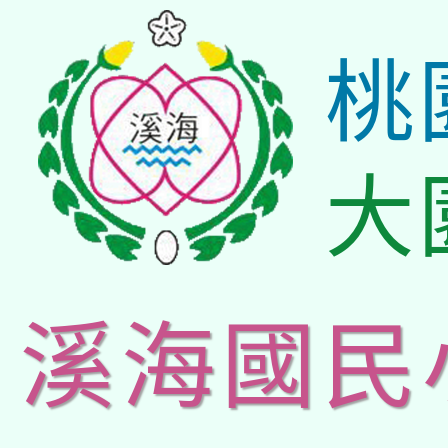
桃
大
溪海國民