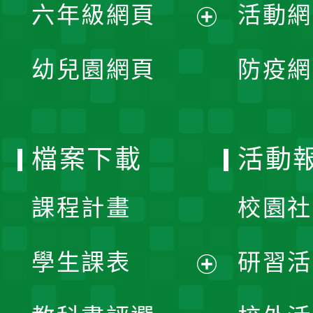
單
六年級網頁
活動網
選
開
展
單
幼兒園網頁
防疫網
選
開
單
選
檔案下載
活動
單
課程計畫
校園社
學生課表
研習活
展