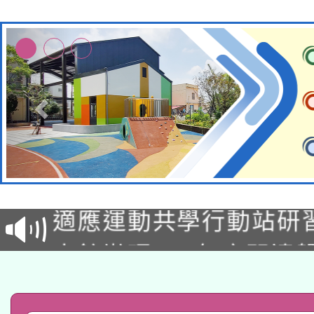
本校115學年度第2次
適應運動共學行動站研
招甄選結果公告(無人
本館辦理115年度閱讀
招)
科技賦能─人工智慧(AI
暨閱讀推動專業研習