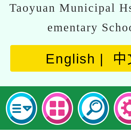
Taoyuan Municipal Hs
ementary Scho
English
中