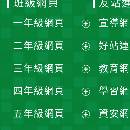
班級網頁
友站
一年級網頁
宣導網
展
二年級網頁
好站連
開
展
三年級網頁
教育網
選
開
展
單
四年級網頁
學習網
選
開
展
單
五年級網頁
資安網
選
開
展