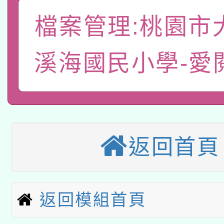
A3數位素養講師名單
礎課程
檔案管理:桃園市
「數位內容與教學軟體線
有關大陸委員會函釋公
pilot」
溪海國民小學-愛
轉知經濟部水利署委託
薪期間赴陸應申請許可
115年8月22日(星期六)
業技術研究院辦理「11
2026年桃園地景藝術
桃園市孔廟祈福系列活
用水績優單位及節水達
返回首頁
本校115學年度第2次
開 智慧啟航」
動」
適應運動共學行動站研
招甄選結果公告(無人
返回模組首頁
本館辦理115年度閱讀
招)