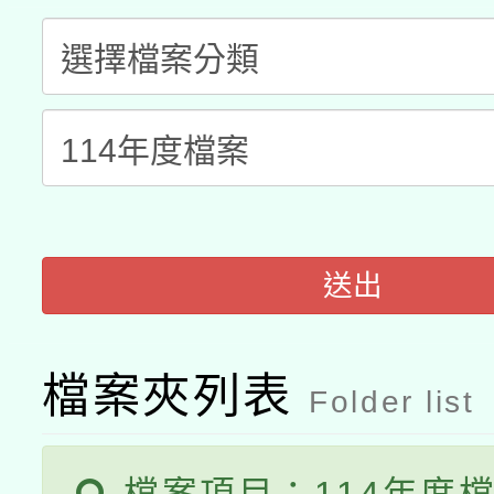
科技賦能─人工智慧(AI
暨閱讀推動專業研習
A3數位素養講師名單
礎課程
「數位內容與教學軟體線
有關大陸委員會函釋公
pilot」
轉知經濟部水利署委託
薪期間赴陸應申請許可
115年8月22日(星期六)
送出
業技術研究院辦理「11
2026年桃園地景藝術
桃園市孔廟祈福系列活
用水績優單位及節水達
檔案夾列表
Folder list
開 智慧啟航」
動」