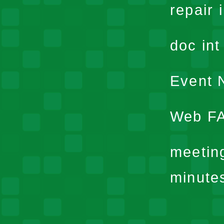
repair 
doc in
Event N
Web F
meetin
minute