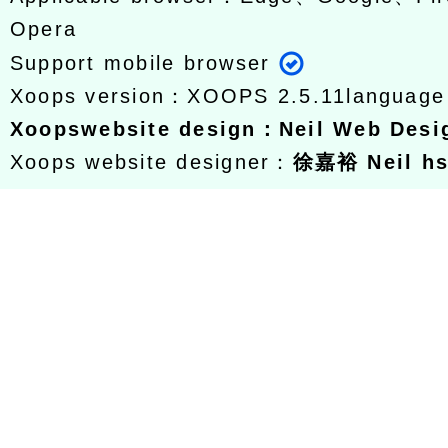
Opera
Support mobile browser
Xoops version：
XOOPS 2.5.11
languag
Xoops
website design
：
Neil Web Des
Xoops website designer：
徐嘉裕 Neil h