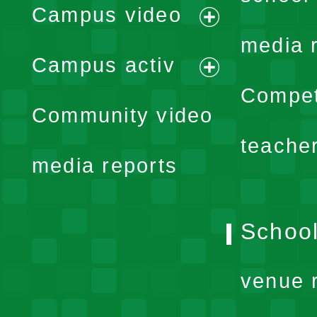
Campus video
expand
media 
Campus activ
menu
expand
Compet
Community video
menu
teache
media reports
School
venue 