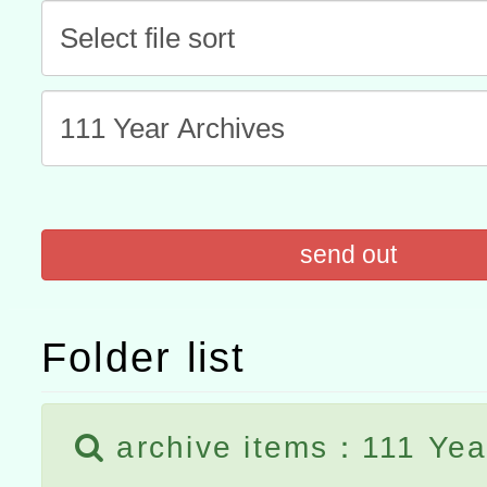
「數位內容與教學軟體線上課程
t」
有關大陸委員會函釋公務
赴陸應申請許可一案
轉知經濟部水利署委託財
研究院辦理「115年表揚
115年8月22日(星期六)辦
send out
位及節水達人選拔活動」
市孔廟祈福系列活動—儒門
2026年桃園地景藝術節教
航」
Folder list
archive items：111 Year