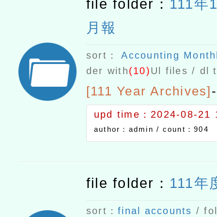
file folder：
111年
月報
sort：
Accounting Month
der with
(10)
Ul files / dl
[111 Year Archives]
-
upd time：2024-08-21 
author：admin /
count：904
file folder：
111
sort：
final accounts
/ fo