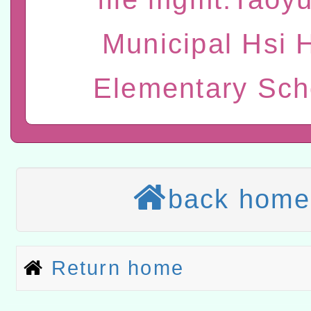
t」
有關大陸委員會函釋公務
Municipal Hsi 
赴陸應申請許可一案
轉知經濟部水利署委託財
Elementary Sch
研究院辦理「115年表揚
115年8月22日(星期六)辦
位及節水達人選拔活動」
市孔廟祈福系列活動—儒門
2026年桃園地景藝術節教
航」
本校115學年度第2次代理
back home
結果公告(無人報名，續辦
適應運動共學行動站研習
本館辦理115年度閱讀磐
Return home
讀推動專業研習
科技賦能─人工智慧(AI)
程
A3數位素養講師名單