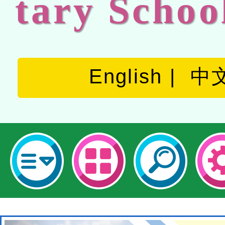
tary Schoo
English
中