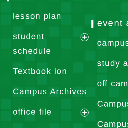
lesson plan
event 
student
campus
expand
schedule
menu
study a
Textbook ion
off cam
Campus Archives
Campus
office file
expand
Campus