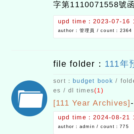
字第1110071558號
度課程計畫備查通過
upd time：2023-07-16 
文如附件。
author：管理員 /
count：2364
file folder：
111
sort：
budget book
/ fold
es / dl times
(1)
[111 Year Archives]
-
upd time：2024-08-21 
author：admin /
count：775