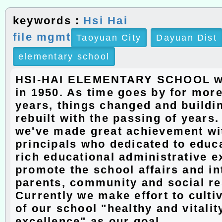
keywords：
Hsi Hai
file mgmt
Taoyuan City
Dayuan Dist
elementary school
HSI-HAI ELEMENTARY SCHOOL w
in 1950. As time goes by for more
years, things changed and buildi
rebuilt with the passing of years
we've made great achievement wit
principals who dedicated to educ
rich educational administrative e
promote the school affairs and in
parents, community and social r
Currently we make effort to culti
of our school "healthy and vitalit
excellence" as our goal.