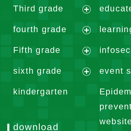
expand
Third grade
educat
menu
expand
fourth grade
learnin
menu
expand
Fifth grade
infose
menu
expand
sixth grade
event s
menu
expand
kindergarten
Epidem
menu
preven
websit
download