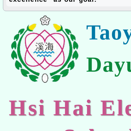
Tao
Day
Hsi Hai E