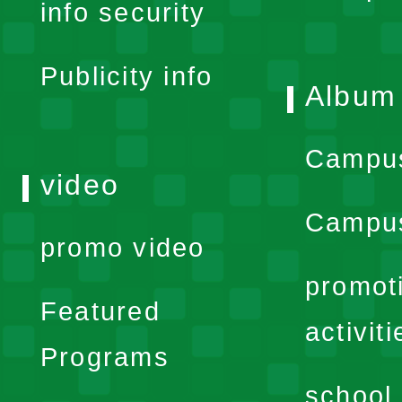
info security
menu
Publicity info
Album
Campu
video
Campus
promo video
promot
Featured
activiti
Programs
school 