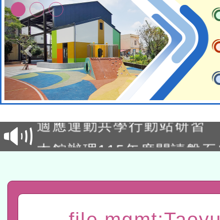
本校115學年度第2次代理
結果公告(無人報名，續辦
適應運動共學行動站研習
本館辦理115年度閱讀磐
讀推動專業研習
科技賦能─人工智慧(AI)
程
A3數位素養講師名單
file mgmt:Taoy
「數位內容與教學軟體線上課程