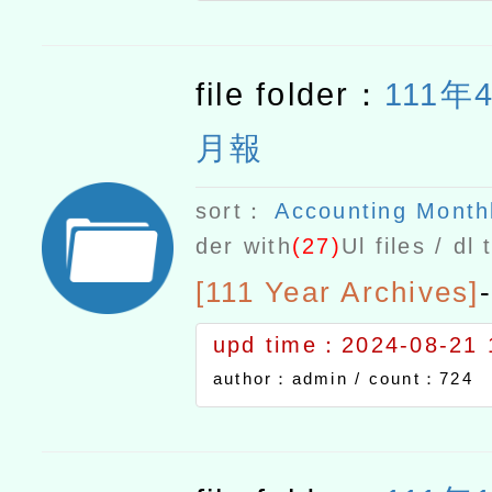
file folder：
111年
月報
sort：
Accounting Month
der with
(27)
Ul files / dl
[111 Year Archives]
-
upd time：2024-08-21 
author：admin /
count：724