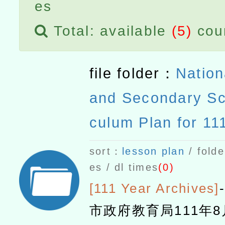
es
Total: available
(5)
cou
file folder：
Nation
and Secondary Sc
culum Plan for 11
c Year
sort：
lesson plan
/ folde
es / dl times
(0)
[111 Year Archives]
-
市政府教育局111年