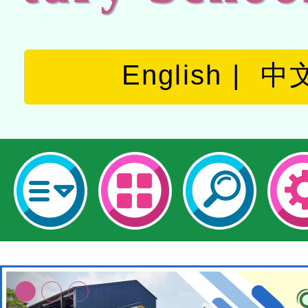
English
中