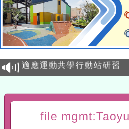
本校115學年度第2次代理
結果公告(無人報名，續辦
適應運動共學行動站研習
本館辦理115年度閱讀磐
讀推動專業研習
科技賦能─人工智慧(AI)
程
A3數位素養講師名單
file mgmt:Taoy
「數位內容與教學軟體線上課程