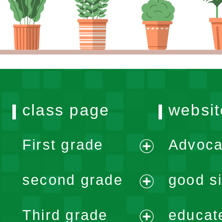
class page
websit
First grade
Advoca
expand
second grade
good si
menu
expand
Third grade
educat