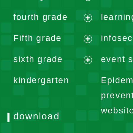
menu
expand
fourth grade
learnin
menu
expand
Fifth grade
infose
menu
expand
sixth grade
event s
menu
expand
kindergarten
Epidem
menu
preven
websit
download