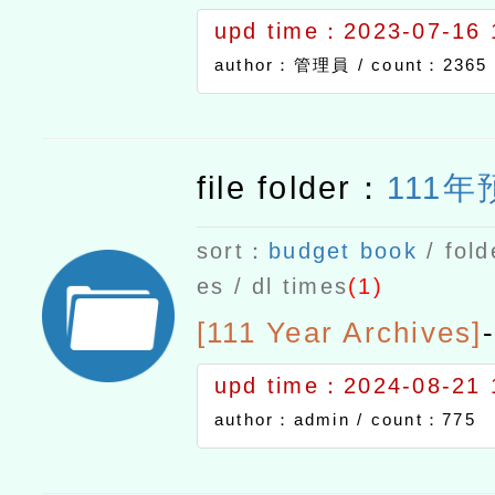
度課程計畫備查通過
upd time：2023-07-16 
文如附件。
author：管理員 /
count：2365
file folder：
111
sort：
budget book
/ fold
es / dl times
(1)
[111 Year Archives]
-
upd time：2024-08-21 
author：admin /
count：775