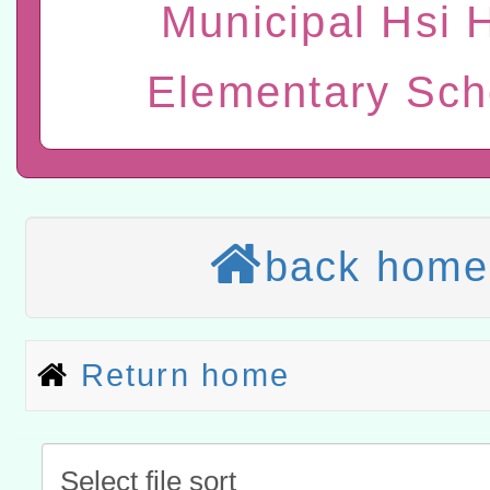
Municipal Hsi 
t」
有關大陸委員會函釋公務
赴陸應申請許可一案
轉知經濟部水利署委託財
Elementary Sch
研究院辦理「115年表揚
115年8月22日(星期六)辦
位及節水達人選拔活動」
市孔廟祈福系列活動—儒門
2026年桃園地景藝術節教
航」
本校115學年度第2次代理
back home
結果公告(無人報名，續辦
適應運動共學行動站研習
本館辦理115年度閱讀磐
Return home
讀推動專業研習
科技賦能─人工智慧(AI)
程
A3數位素養講師名單