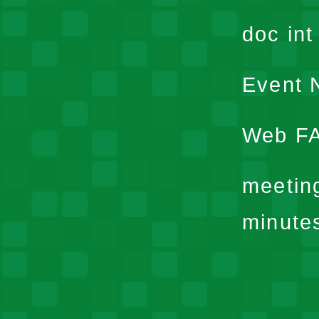
doc in
Event N
Web F
meetin
minute