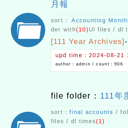
月報
sort：
Accounting Month
der with
(10)
Ul files / dl
[111 Year Archives]
-
upd time：2024-08-21 
author：admin /
count：906
file folder：
111
sort：
final accounts
/ fo
files / dl times
(1)