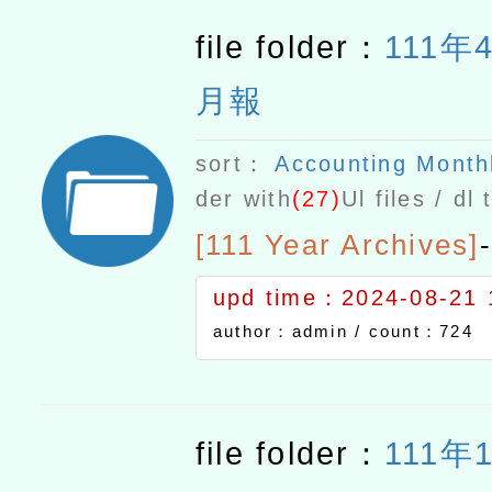
file folder：
111年
月報
sort：
Accounting Month
der with
(27)
Ul files / dl
[111 Year Archives]
-
upd time：2024-08-21 
author：admin /
count：724
file folder：
111年