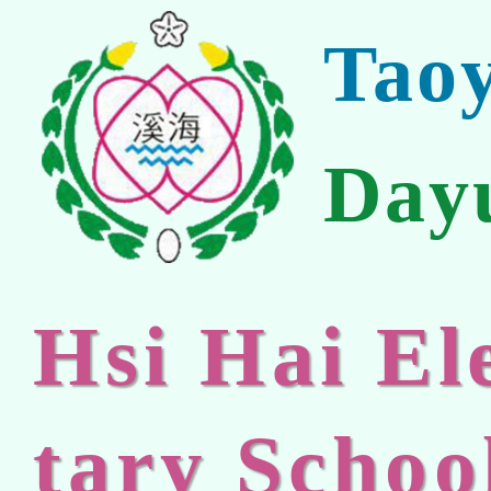
Tao
Day
Hsi Hai E
tary Schoo