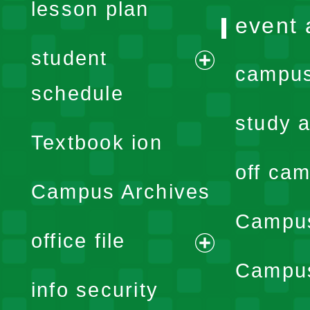
lesson plan
event 
student
campus
expand
schedule
menu
study a
Textbook ion
off cam
Campus Archives
Campus
office file
expand
Campus
info security
menu