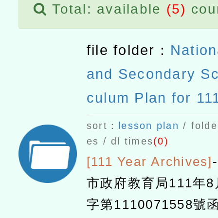
Total: available
(5)
cou
file folder：
Nation
and Secondary Sc
culum Plan for 11
c Year
sort：
lesson plan
/ folde
es / dl times
(0)
[111 Year Archives]
-
市政府教育局111年
字第1110071558號