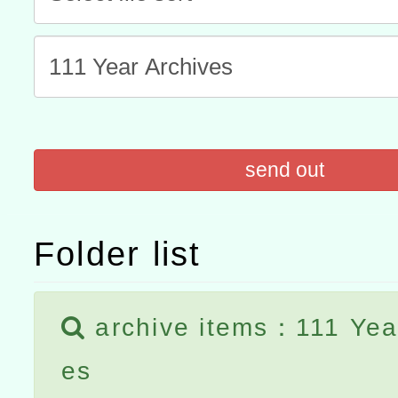
「數位內容與教學軟體線上課程
t」
有關大陸委員會函釋公務
赴陸應申請許可一案
轉知經濟部水利署委託財
研究院辦理「115年表揚
115年8月22日(星期六)辦
send out
位及節水達人選拔活動」
市孔廟祈福系列活動—儒門
2026年桃園地景藝術節教
航」
Folder list
archive items：111 Year
es