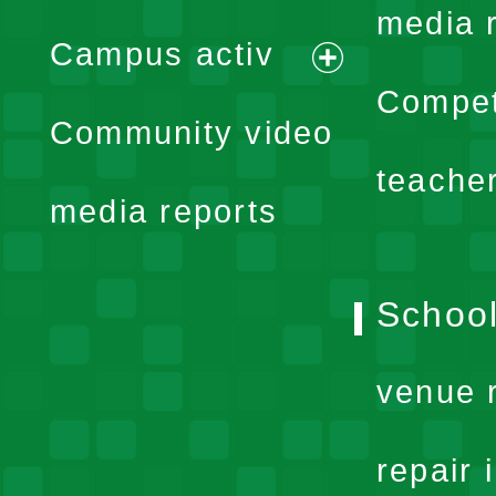
expand
media 
Campus activ
menu
expand
Compet
Community video
menu
teache
media reports
School
venue 
repair 