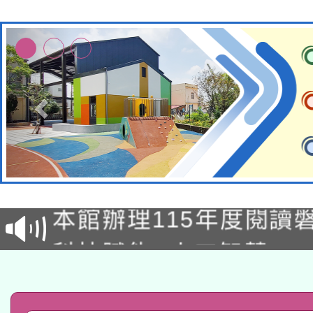
適應運動共學行動站研
本館辦理115年度閱讀
科技賦能─人工智慧(AI
暨閱讀推動專業研習
A3數位素養講師名單
礎課程