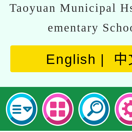
Taoyuan Municipal Hs
ementary Scho
English
中