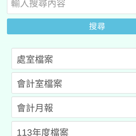
A3數位素養講師名單
礎課程
「數位內容與教學軟體線
搜尋
有關大陸委員會函釋公
pilot」
轉知經濟部水利署委託
薪期間赴陸應申請許可
115年8月22日(星期六)
業技術研究院辦理「11
2026年桃園地景藝術
桃園市孔廟祈福系列活
用水績優單位及節水達
「2026桃園藝術巡演
開 智慧啟航」
動」
關事宜