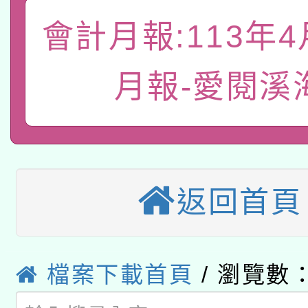
「數位內容與教學軟體線
會計月報:113年
有關大陸委員會函釋公
pilot」
轉知經濟部水利署委託
薪期間赴陸應申請許可
月報-愛閱溪
115年8月22日(星期六)
業技術研究院辦理「11
2026年桃園地景藝術
桃園市孔廟祈福系列活
用水績優單位及節水達
「2026桃園藝術巡演
開 智慧啟航」
動」
返回首頁
適應運動共學行動站研
關事宜
本館辦理115年度閱讀
檔案下載首頁
/ 瀏覽數：
科技賦能─人工智慧(AI
暨閱讀推動專業研習