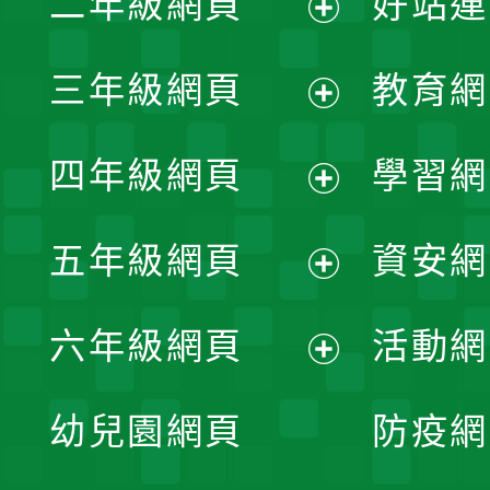
二年級網頁
好站連
開
展
三年級網頁
教育網
選
開
展
單
四年級網頁
學習網
選
開
展
單
五年級網頁
資安網
選
開
展
單
六年級網頁
活動網
選
開
展
單
幼兒園網頁
防疫網
選
開