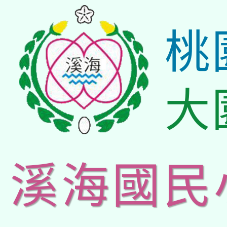
桃
大
溪海國民