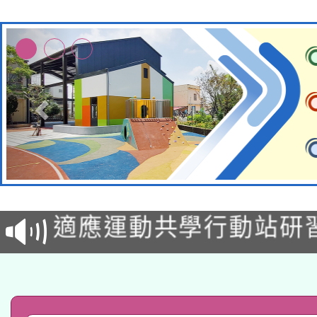
本校115學年度第2次
適應運動共學行動站研
招甄選結果公告(無人
本館辦理115年度閱讀
招)
科技賦能─人工智慧(AI
暨閱讀推動專業研習