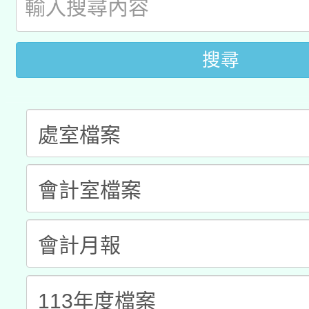
科技賦能─人工智慧(AI
暨閱讀推動專業研習
A3數位素養講師名單
礎課程
搜尋
「數位內容與教學軟體線
有關大陸委員會函釋公
pilot」
轉知經濟部水利署委託
薪期間赴陸應申請許可
115年8月22日(星期六)
業技術研究院辦理「11
2026年桃園地景藝術
桃園市孔廟祈福系列活
用水績優單位及節水達
開 智慧啟航」
動」