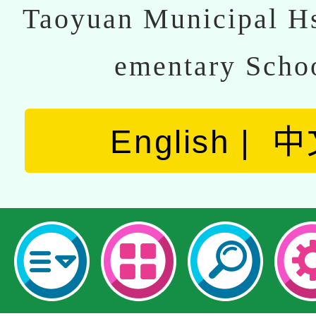
Taoyuan Municipal Hs
ementary Scho
English
中