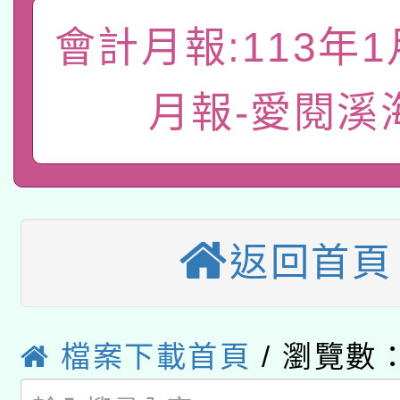
A3數位素養講師名單
礎課程
會計月報:113年
「數位內容與教學軟體線
有關大陸委員會函釋公
pilot」
月報-愛閱溪
轉知經濟部水利署委託
薪期間赴陸應申請許可
115年8月22日(星期六)
業技術研究院辦理「11
2026年桃園地景藝術
桃園市孔廟祈福系列活
用水績優單位及節水達
返回首頁
本校115學年度第2次
開 智慧啟航」
動」
適應運動共學行動站研
招甄選結果公告(無人
檔案下載首頁
/ 瀏覽數：
本館辦理115年度閱讀
招)