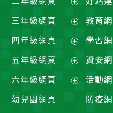
二年級網頁
好站連
開
展
三年級網頁
教育網
選
開
展
單
四年級網頁
學習網
選
開
展
單
五年級網頁
資安網
選
開
展
單
六年級網頁
活動網
選
開
展
單
幼兒園網頁
防疫網
選
開