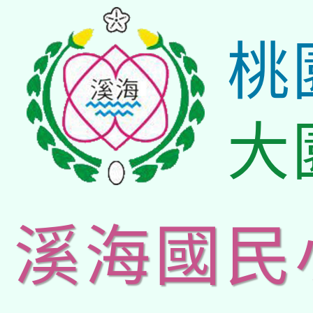
桃
大
溪海國民