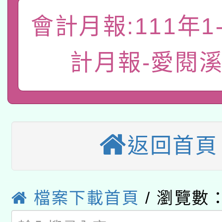
轉知教育部國民及學前
關事宜
會計月報:111年1
函轉國家教育研究院中心
國立臺灣師範大學辦理「1
轉知教育部國民及學前
原住民族教育政策研討
年度健康促進學校輔導
計月報-愛閱
函轉國立臺灣師範大學
新北市政府教育局辦理「
族教育國際趨勢與發展
業成長研習」實施計畫
轉知有關國立成功大學
族語言臺北學習中心11
師專業成長研習實施計
教育部國民及學前教育署「
文教學共融平台-教案
「族語學習班」招生簡章
方素養工作坊新北場」
返回首頁
轉知經濟部水利署委託
年度COVID-19疫苗
件」活動簡章
115年8月22日(星期六)
業技術研究院辦理「11
接種對象擴大為「滿6
檔案下載首頁
/ 瀏覽數：
2026年桃園地景藝術
桃園市孔廟祈福系列活
用水績優單位及節水達
接種之民眾」措施，延長