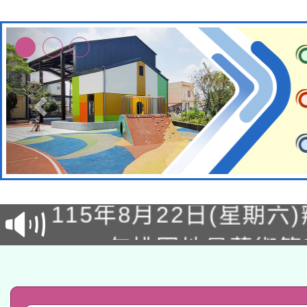
轉知經濟部水利署委託
115年8月22日(星期六)
業技術研究院辦理「11
2026年桃園地景藝術
桃園市孔廟祈福系列活
用水績優單位及節水達
「2026桃園藝術巡演
開 智慧啟航」
動」