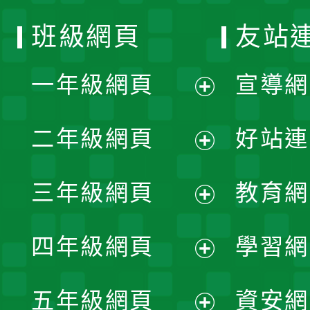
班級網頁
友站
一年級網頁
宣導網
展
二年級網頁
好站連
開
展
三年級網頁
教育網
選
開
展
單
四年級網頁
學習網
選
開
展
單
五年級網頁
資安網
選