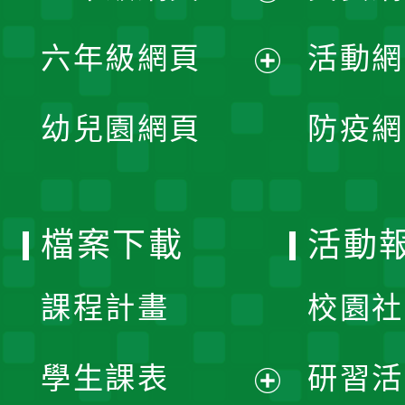
開
展
單
六年級網頁
活動網
選
開
展
單
幼兒園網頁
防疫網
選
開
單
選
檔案下載
活動
單
課程計畫
校園社
學生課表
研習活