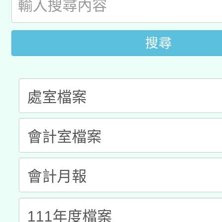
「2026桃園藝術巡演
開 智慧啟航」
動」
月28日止
轉知教育部國民及學前
關事宜
搜尋
函轉國家教育研究院中心
國立臺灣師範大學辦理「1
轉知教育部國民及學前
原住民族教育政策研討
年度健康促進學校輔導
函轉國立臺灣師範大學
新北市政府教育局辦理「
族教育國際趨勢與發展
業成長研習」實施計畫
轉知有關國立成功大學
族語言臺北學習中心11
師專業成長研習實施計
教育部國民及學前教育署「
文教學共融平台-教案
「族語學習班」招生簡章
方素養工作坊新北場」
年度COVID-19疫苗
件」活動簡章
接種對象擴大為「滿6