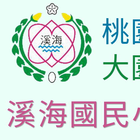
桃
大
溪海國民