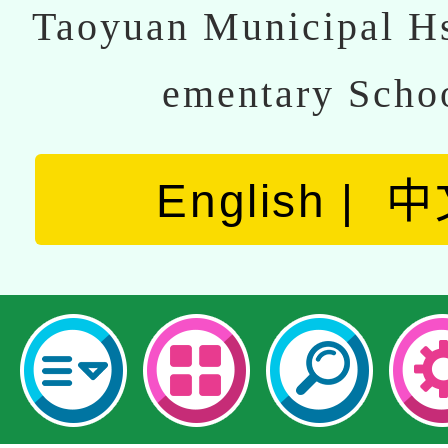
Taoyuan Municipal Hs
ementary Scho
English
中