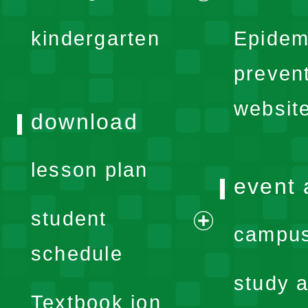
menu
expand
kindergarten
Epidem
menu
preven
websit
download
lesson plan
event 
student
campus
expand
schedule
menu
study a
Textbook ion