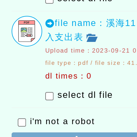
file name：溪海
入支出表
Upload time：2023-09-21 0
file type：pdf / file size：4
dl times：0
select dl file
i'm not a robot