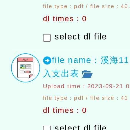
file type：pdf / file size：4
dl times：0
select dl file
file name：溪海
入支出表
Upload time：2023-09-21 0
file type：pdf / file size：4
dl times：0
select dl file