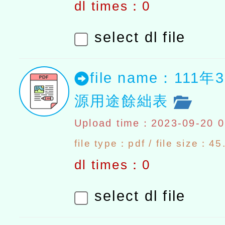
dl times：0
select dl file
file name：111
源用途餘絀表
Upload time：2023-09-20 0
file type：pdf / file size：4
dl times：0
select dl file