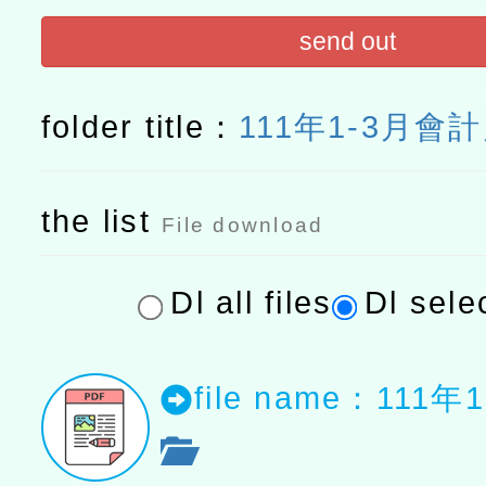
send out
folder title：
111年1-3月會
the list
File download
Dl all files
Dl selec
file name：111