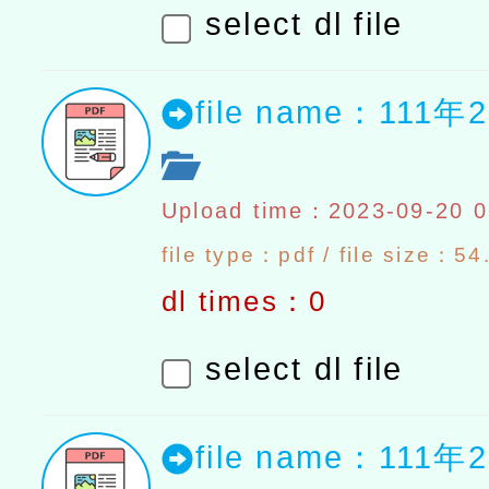
select dl file
file name：111
Upload time：2023-09-20 0
file type：pdf / file size：54
dl times：0
select dl file
file name：111