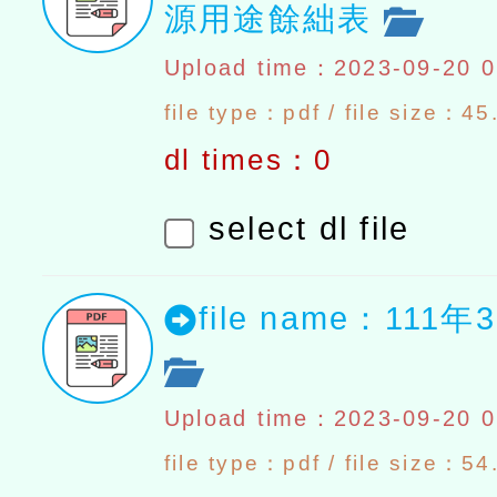
源用途餘絀表
Upload time：2023-09-20 0
file type：pdf / file size：4
dl times：0
select dl file
file name：111
Upload time：2023-09-20 0
file type：pdf / file size：5