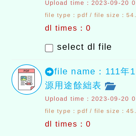
Upload time：2023-09-20 0
file type：pdf / file size：5
dl times：0
select dl file
file name：111
源用途餘絀表
Upload time：2023-09-20 0
file type：pdf / file size：4
dl times：0