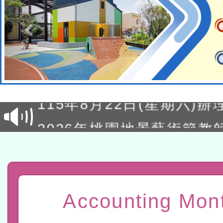
轉知經濟部水利署委託財
研究院辦理「115年表揚
115年8月22日(星期六)辦
位及節水達人選拔活動」
市孔廟祈福系列活動—儒門
2026年桃園地景藝術節教
航」
「2026桃園藝術巡演」活
宜
轉知教育部國民及學前教
灣師範大學辦理「114至1
函轉國家教育研究院中心辦
Accounting Mon
進學校輔導計畫師資專業
民族教育政策研討會「原
轉知教育部國民及學前教