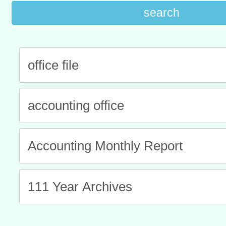
search
進學校輔導計畫師資專業
民族教育政策研討會「原
轉知教育部國民及學前教
計畫
趨勢與發展」
政府教育局辦理「115年
函轉國立臺灣師範大學辦
研習實施計畫－夢的N次方
臺北學習中心115年度第2
轉知有關國立成功大學辦
北場」計畫
班」招生簡章及EDM
共融平台-教案暨教學示範
教育部國民及學前教育署「11
章
COVID-19疫苗接種計畫
擴大為「滿6個月以上尚未
措施，延長至115年9月28