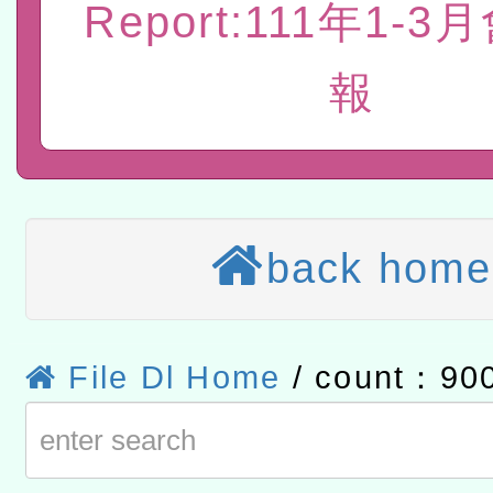
Report:111年1-
計畫
趨勢與發展」
政府教育局辦理「115年
函轉國立臺灣師範大學辦
報
研習實施計畫－夢的N次方
臺北學習中心115年度第2
轉知有關國立成功大學辦
北場」計畫
班」招生簡章及EDM
共融平台-教案暨教學示範
教育部國民及學前教育署「11
章
COVID-19疫苗接種計畫
轉知經濟部水利署委託財
back home
擴大為「滿6個月以上尚未
研究院辦理「115年表揚
115年8月22日(星期六)辦
措施，延長至115年9月28
位及節水達人選拔活動」
市孔廟祈福系列活動—儒門
2026年桃園地景藝術節教
File Dl Home
/ count：90
航」
「2026桃園藝術巡演」活
宜
轉知教育部國民及學前教
灣師範大學辦理「114至1
函轉國家教育研究院中心辦