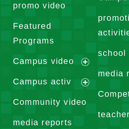
promo video
promot
Featured
activiti
Programs
school 
Campus video
expand
media 
Campus activ
menu
expand
Compet
Community video
menu
teache
media reports