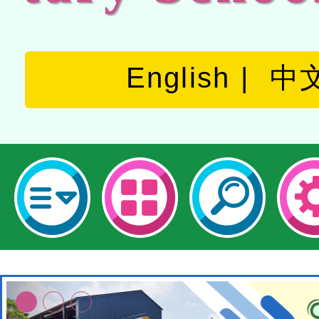
English
中