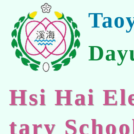
Tao
Day
Hsi Hai E
tary Schoo