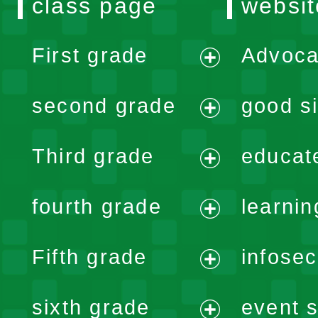
class page
websit
First grade
Advoca
expand
second grade
good si
menu
expand
Third grade
educat
menu
expand
fourth grade
learnin
menu
expand
Fifth grade
infose
menu
expand
sixth grade
event s