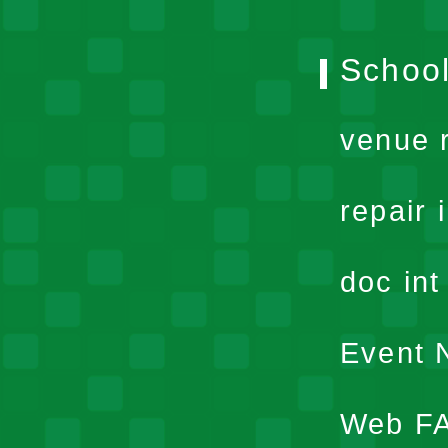
School
venue 
repair 
doc in
Event N
Web F