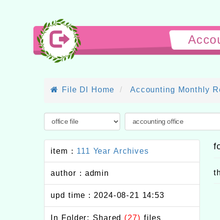
Acco
File Dl Home
Accounting Monthly R
f
item：
111 Year Archives
t
author：admin
upd time：2024-08-21 14:53
In Folder: Shared
(27)
files