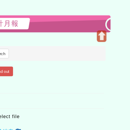
月會計月報
Open
upper
rch
block
d out
elect file