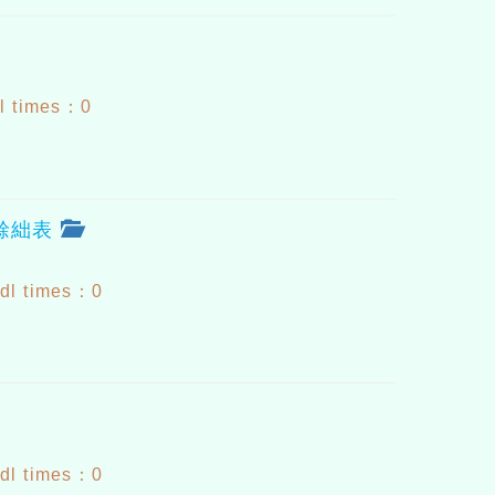
l times：0
途餘絀表
dl times：0
dl times：0