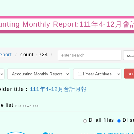
unting Monthly Report:111年4-12
eport
count：724
sea
sen
older title：
111年4-12月會計月報
he list
File download
Dl all files
Dl s