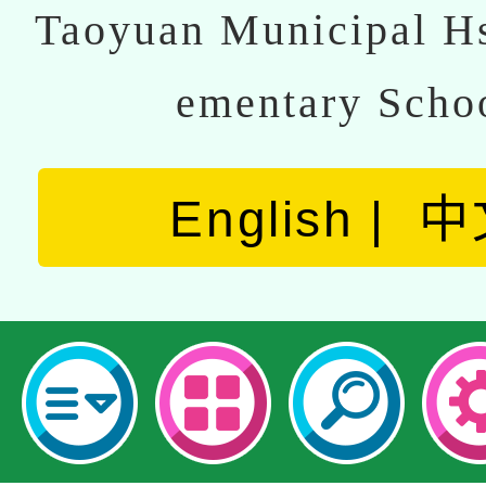
Taoyuan Municipal Hs
ementary Scho
English
中