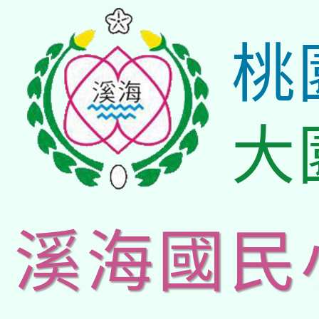
桃
大
溪海國民