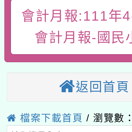
礎課程
「數位內容與教學軟體線
會計月報:111年4
有關大陸委員會函釋公
pilot」
會計月報-國民
轉知經濟部水利署委託
薪期間赴陸應申請許可
115年8月22日(星期六)
業技術研究院辦理「11
2026年桃園地景藝術
桃園市孔廟祈福系列活
用水績優單位及節水達
返回首頁
本校115學年度第2次
開 智慧啟航」
動」
適應運動共學行動站研
招甄選結果公告(無人
本館辦理115年度閱讀
檔案下載首頁
/ 瀏覽數：
招)
科技賦能─人工智慧(AI