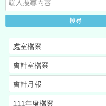
暨閱讀推動專業研習
A3數位素養講師名單
礎課程
搜尋
「數位內容與教學軟體線
有關大陸委員會函釋公
pilot」
轉知經濟部水利署委託
薪期間赴陸應申請許可
115年8月22日(星期六)
業技術研究院辦理「11
2026年桃園地景藝術
桃園市孔廟祈福系列活
用水績優單位及節水達
開 智慧啟航」
動」