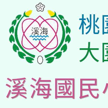
桃
大
溪海國民