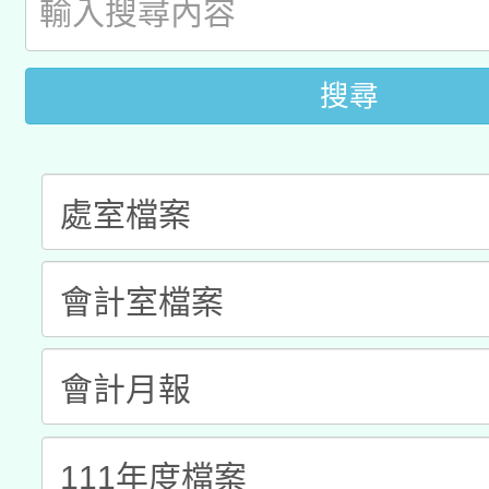
A3數位素養講師名單
礎課程
「數位內容與教學軟體線
搜尋
有關大陸委員會函釋公
pilot」
轉知經濟部水利署委託
薪期間赴陸應申請許可
115年8月22日(星期六)
業技術研究院辦理「11
2026年桃園地景藝術
桃園市孔廟祈福系列活
用水績優單位及節水達
開 智慧啟航」
動」