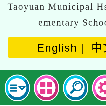
Taoyuan Municipal Hs
ementary Scho
English
中