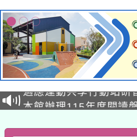
本校115學年度第2次
適應運動共學行動站研
招甄選結果公告(無人
本館辦理115年度閱讀
招)
科技賦能─人工智慧(AI
暨閱讀推動專業研習
A3數位素養講師名單
礎課程