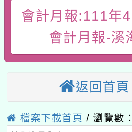
「數位內容與教學軟體線
會計月報:111年4
有關大陸委員會函釋公
pilot」
會計月報-溪
轉知經濟部水利署委託
薪期間赴陸應申請許可
115年8月22日(星期六)
業技術研究院辦理「11
2026年桃園地景藝術
桃園市孔廟祈福系列活
用水績優單位及節水達
本校115學年度第2次
返回首頁
開 智慧啟航」
動」
適應運動共學行動站研
招甄選結果公告(無人
本館辦理115年度閱讀
招)
檔案下載首頁
/ 瀏覽數：
科技賦能─人工智慧(AI
暨閱讀推動專業研習