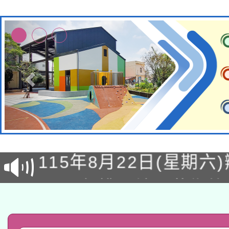
轉知經濟部水利署委託
115年8月22日(星期六)
業技術研究院辦理「11
2026年桃園地景藝術
桃園市孔廟祈福系列活
用水績優單位及節水達
「2026桃園藝術巡演
開 智慧啟航」
動」