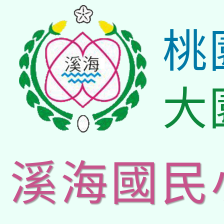
桃
大
溪海國民