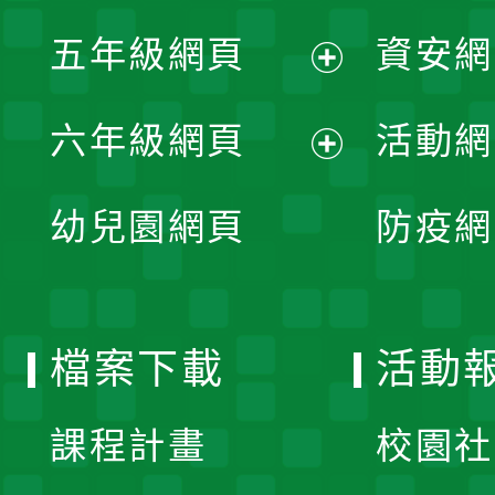
展
單
五年級網頁
資安網
選
開
展
單
六年級網頁
活動網
選
開
展
單
幼兒園網頁
防疫網
選
開
單
選
檔案下載
活動
單
課程計畫
校園社