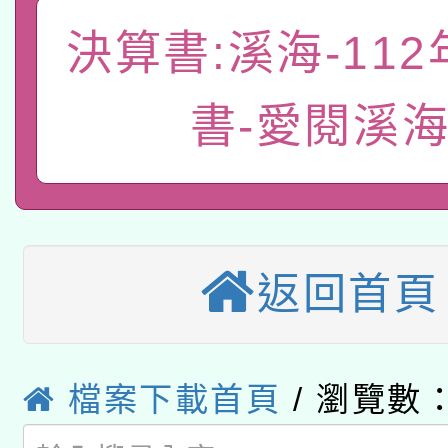
轉知教育部國民及學前
關事宜
決算書:溪海-11
函轉國家教育研究院中心
國立臺灣師範大學辦理「1
轉知教育部國民及學前
原住民族教育政策研討
年度健康促進學校輔導
書-愛閱溪
函轉國立臺灣師範大學
新北市政府教育局辦理「
族教育國際趨勢與發展
業成長研習」實施計畫
轉知有關國立成功大學
族語言臺北學習中心11
師專業成長研習實施計
教育部國民及學前教育署「
文教學共融平台-教案
「族語學習班」招生簡章
方素養工作坊新北場」
返回首頁
轉知經濟部水利署委託
年度COVID-19疫苗
件」活動簡章
115年8月22日(星期六)
業技術研究院辦理「11
接種對象擴大為「滿6
檔案下載首頁
/ 瀏覽數：
2026年桃園地景藝術
桃園市孔廟祈福系列活
用水績優單位及節水達
接種之民眾」措施，延長