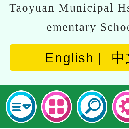
Taoyuan Municipal Hs
ementary Scho
English
中