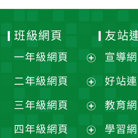
班級網頁
友站
一年級網頁
宣導網
展
二年級網頁
好站連
開
展
三年級網頁
教育網
選
開
展
單
四年級網頁
學習網
選
開