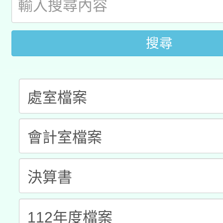
「2026桃園藝術巡演
開 智慧啟航」
動」
月28日止
轉知教育部國民及學前
關事宜
搜尋
函轉國家教育研究院中心
國立臺灣師範大學辦理「1
轉知教育部國民及學前
原住民族教育政策研討
年度健康促進學校輔導
函轉國立臺灣師範大學
新北市政府教育局辦理「
族教育國際趨勢與發展
業成長研習」實施計畫
轉知有關國立成功大學
族語言臺北學習中心11
師專業成長研習實施計
教育部國民及學前教育署「
文教學共融平台-教案
「族語學習班」招生簡章
方素養工作坊新北場」
年度COVID-19疫苗
件」活動簡章
接種對象擴大為「滿6