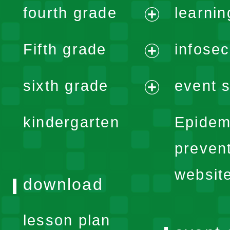
fourth grade
learnin
menu
expand
Fifth grade
infose
menu
expand
sixth grade
event s
menu
expand
kindergarten
Epidem
menu
preven
websit
download
lesson plan