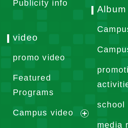
Publicity info
Album
Campu
video
Campus
promo video
promot
Featured
activiti
Programs
school 
Campus video
expand
media 