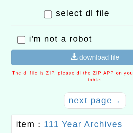
select dl file
i'm not a robot
download file
The dl file is ZIP, please dl the ZIP APP on yo
tablet
next page
→
item：
111 Year Archives