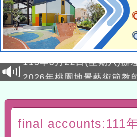
轉知經濟部水利署委託財
研究院辦理「115年表揚
115年8月22日(星期六)辦
位及節水達人選拔活動」
市孔廟祈福系列活動—儒門
2026年桃園地景藝術節教
航」
「2026桃園藝術巡演」活
宜
轉知教育部國民及學前教
灣師範大學辦理「114至1
函轉國家教育研究院中心辦
final accounts:1
進學校輔導計畫師資專業
民族教育政策研討會「原
轉知教育部國民及學前教