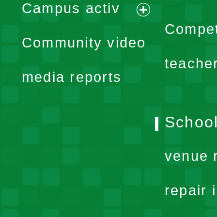
Campus activ
menu
expand
Compet
Community video
menu
teache
media reports
School
venue 
repair 