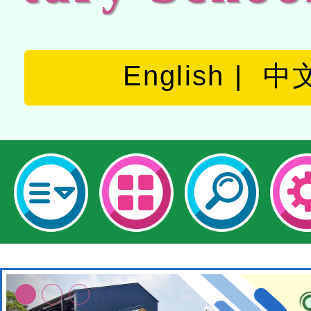
English
中