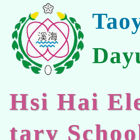
Tao
Day
Hsi Hai E
tary Schoo