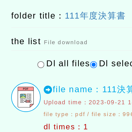
folder title：
111年度決算書
the list
File download
Dl all files
Dl selec
file name：11
Upload time：2023-09-21 1
file type：pdf / file size：9
dl times：1