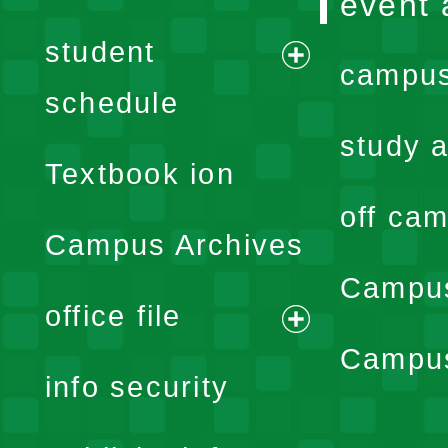
event 
student
campus
expand
schedule
menu
study a
Textbook ion
off cam
Campus Archives
Campus
office file
expand
Campus
info security
menu