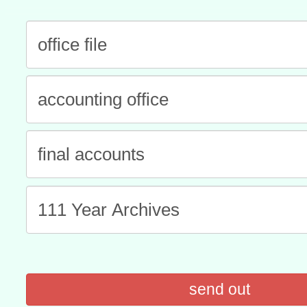
進學校輔導計畫師資專業
民族教育政策研討會「原
轉知教育部國民及學前教
計畫
趨勢與發展」
政府教育局辦理「115年
函轉國立臺灣師範大學辦
研習實施計畫－夢的N次方
臺北學習中心115年度第2
轉知有關國立成功大學辦
北場」計畫
班」招生簡章及EDM
共融平台-教案暨教學示範
教育部國民及學前教育署「11
章
COVID-19疫苗接種計畫
擴大為「滿6個月以上尚未
措施，延長至115年9月28
send out