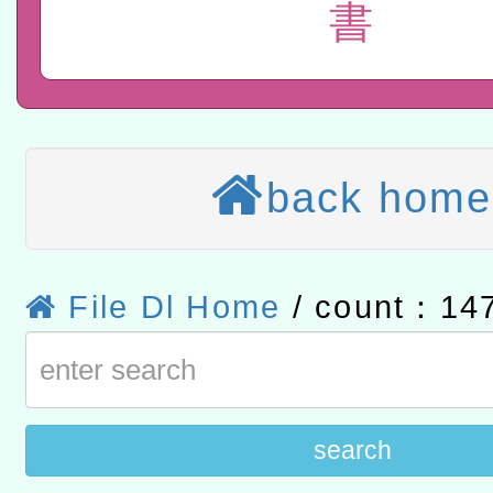
書
計畫
趨勢與發展」
政府教育局辦理「115年
函轉國立臺灣師範大學辦
研習實施計畫－夢的N次方
臺北學習中心115年度第2
轉知有關國立成功大學辦
北場」計畫
班」招生簡章及EDM
共融平台-教案暨教學示範
教育部國民及學前教育署「11
back home
章
COVID-19疫苗接種計畫
轉知經濟部水利署委託財
擴大為「滿6個月以上尚未
研究院辦理「115年表揚
115年8月22日(星期六)辦
File Dl Home
/ count：14
措施，延長至115年9月28
位及節水達人選拔活動」
市孔廟祈福系列活動—儒門
2026年桃園地景藝術節教
航」
「2026桃園藝術巡演」活
宜
轉知教育部國民及學前教
search
灣師範大學辦理「114至1
函轉國家教育研究院中心辦