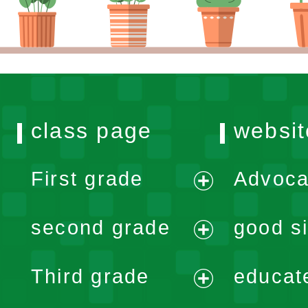
class page
websit
First grade
Advoca
expand
second grade
good si
menu
expand
Third grade
educat
menu
expand