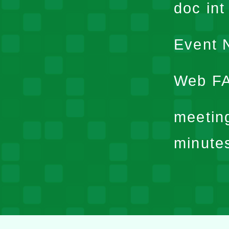
doc in
Event N
Web F
meetin
minute