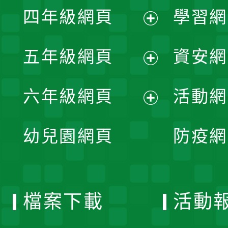
展
單
四年級網頁
學習網
選
開
展
單
五年級網頁
資安網
選
開
展
單
六年級網頁
活動網
選
開
展
單
幼兒園網頁
防疫網
選
開
單
選
檔案下載
活動
單