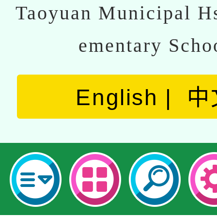
Taoyuan Municipal Hs
ementary Scho
English
中