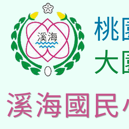
桃
大
溪海國民