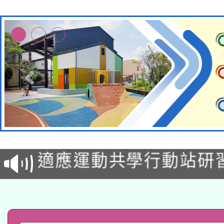
本校115學年度第2次
適應運動共學行動站研
招甄選結果公告(無人
本館辦理115年度閱讀
招)
科技賦能─人工智慧(AI
暨閱讀推動專業研習