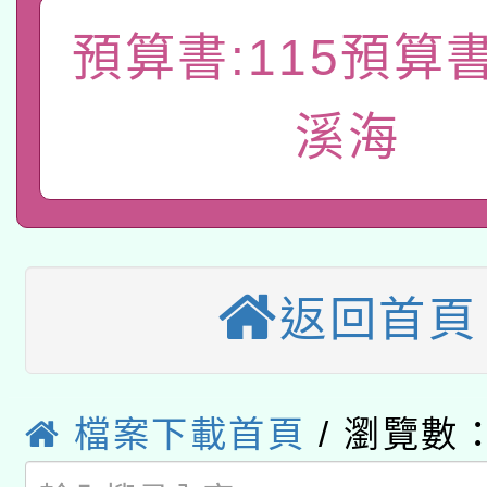
A3數位素養講師名單
礎課程
預算書:115預算
「數位內容與教學軟體線
有關大陸委員會函釋公
pilot」
溪海
轉知經濟部水利署委託
薪期間赴陸應申請許可
115年8月22日(星期六)
業技術研究院辦理「11
2026年桃園地景藝術
桃園市孔廟祈福系列活
用水績優單位及節水達
返回首頁
本校115學年度第2次
開 智慧啟航」
動」
適應運動共學行動站研
招甄選結果公告(無人
檔案下載首頁
/ 瀏覽數：
本館辦理115年度閱讀
招)