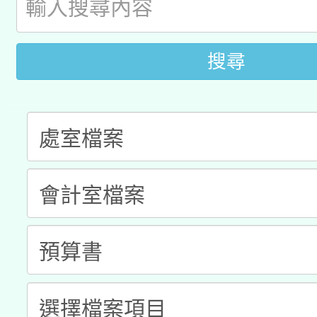
科技賦能─人工智慧(AI
暨閱讀推動專業研習
A3數位素養講師名單
礎課程
搜尋
「數位內容與教學軟體線
有關大陸委員會函釋公
pilot」
轉知經濟部水利署委託
薪期間赴陸應申請許可
115年8月22日(星期六)
業技術研究院辦理「11
2026年桃園地景藝術
桃園市孔廟祈福系列活
用水績優單位及節水達
開 智慧啟航」
動」