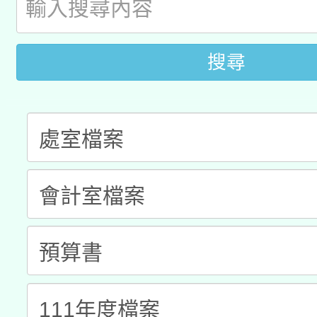
「2026桃園藝術巡演
開 智慧啟航」
動」
月28日止
轉知教育部國民及學前
關事宜
搜尋
函轉國家教育研究院中心
國立臺灣師範大學辦理「1
轉知教育部國民及學前
原住民族教育政策研討
年度健康促進學校輔導
函轉國立臺灣師範大學
新北市政府教育局辦理「
族教育國際趨勢與發展
業成長研習」實施計畫
轉知有關國立成功大學
族語言臺北學習中心11
師專業成長研習實施計
教育部國民及學前教育署「
文教學共融平台-教案
「族語學習班」招生簡章
方素養工作坊新北場」
年度COVID-19疫苗
件」活動簡章
接種對象擴大為「滿6