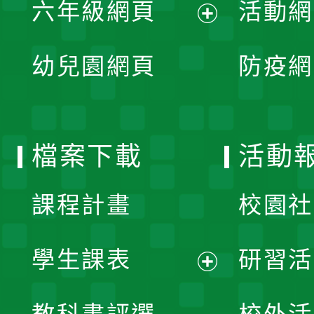
單
六年級網頁
活動網
選
開
展
單
幼兒園網頁
防疫網
選
開
單
選
檔案下載
活動
單
課程計畫
校園社
學生課表
研習活
展