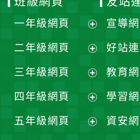
班級網頁
友站
一年級網頁
宣導網
展
二年級網頁
好站連
開
展
三年級網頁
教育網
選
開
展
單
四年級網頁
學習網
選
開
展
單
五年級網頁
資安網
選
開
展