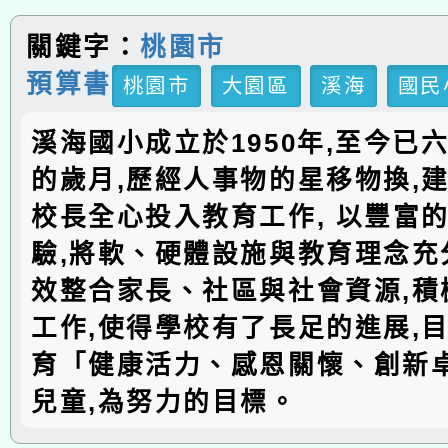
關鍵字：
桃園市
預算書
桃園市
大園區
溪海
國民
溪海國小成立於1950年,至今已
的歲月,歷經人事物的星移物換,建
校長全心投入教育工作, 以豐富
驗,將軟、硬體設施與教育理念充分
效整合家長、社區與社會資源,積
工作,使得學校有了長足的進展,
育「健康活力、感恩關懷、創新
兒童,為努力的目標。