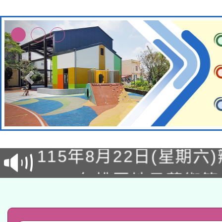
轉知經濟部水利署委託
115年8月22日(星期六)
業技術研究院辦理「11
2026年桃園地景藝術
桃園市孔廟祈福系列活
用水績優單位及節水達
「2026桃園藝術巡演
開 智慧啟航」
動」