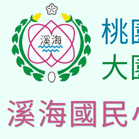
桃
大
溪海國民