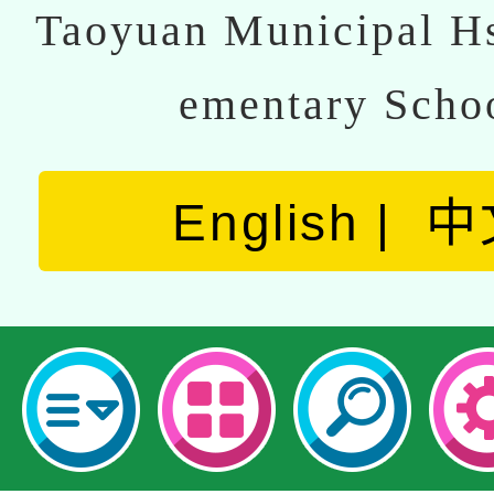
Taoyuan Municipal Hs
ementary Scho
English
中