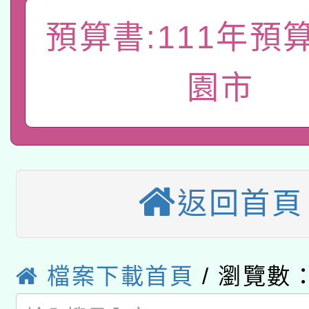
轉知教育部國民及學前
關事宜
預算書:111年預
函轉國家教育研究院中心
國立臺灣師範大學辦理「1
轉知教育部國民及學前
原住民族教育政策研討
年度健康促進學校輔導
園市
函轉國立臺灣師範大學
新北市政府教育局辦理「
族教育國際趨勢與發展
業成長研習」實施計畫
轉知有關國立成功大學
族語言臺北學習中心11
師專業成長研習實施計
教育部國民及學前教育署「
文教學共融平台-教案
「族語學習班」招生簡章
方素養工作坊新北場」
返回首頁
轉知經濟部水利署委託
年度COVID-19疫苗
件」活動簡章
115年8月22日(星期六)
業技術研究院辦理「11
接種對象擴大為「滿6
檔案下載首頁
/ 瀏覽數：
2026年桃園地景藝術
桃園市孔廟祈福系列活
用水績優單位及節水達
接種之民眾」措施，延長