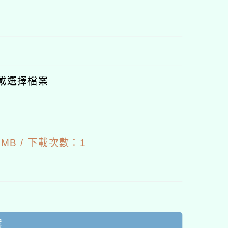
塊
載選擇檔案
8
MB /
下載次數：1
案