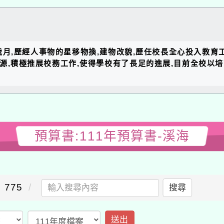
的歲月,歷經人事物的星移物換,建物改貌,歷任校長全心投入教育
資源,積極推展校務工作,使得學校有了長足的進展,目前全校以
預算書:111年預算書-溪海
775
搜尋
送出