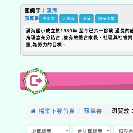
關鍵字：
溪海
預算書
桃園市
大園區
溪海
國民小學
溪海國小成立於1950年,至今已六十餘載,漫長
育理念充分結合 ,並有效整合家長、社區與社會
童,為努力的目標。
檔案下載首頁
預算書
瀏覽數：