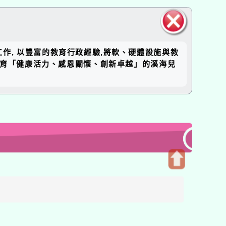
關閉區
工作, 以豐富的教育行政經驗,將軟、硬體設施與教
塊
培育「健康活力、感恩關懷、創新卓越」的溪海兒
開
啟
上
方
區