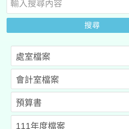
科技賦能─人工智慧(AI
暨閱讀推動專業研習
A3數位素養講師名單
礎課程
搜尋
「數位內容與教學軟體線
有關大陸委員會函釋公
pilot」
轉知經濟部水利署委託
薪期間赴陸應申請許可
115年8月22日(星期六)
業技術研究院辦理「11
2026年桃園地景藝術
桃園市孔廟祈福系列活
用水績優單位及節水達
開 智慧啟航」
動」