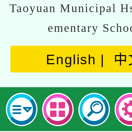
Taoyuan Municipal Hs
ementary Scho
English
中