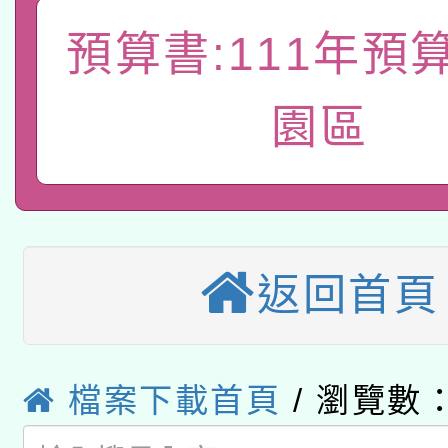
礎課程
預算書:111年預
「數位內容與教學軟體線
有關大陸委員會函釋公
pilot」
園區
轉知經濟部水利署委託
薪期間赴陸應申請許可
115年8月22日(星期六)
業技術研究院辦理「11
2026年桃園地景藝術
桃園市孔廟祈福系列活
用水績優單位及節水達
返回首頁
本校115學年度第2次
開 智慧啟航」
動」
適應運動共學行動站研
招甄選結果公告(無人
本館辦理115年度閱讀
檔案下載首頁
/ 瀏覽數：
招)