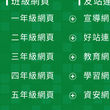
班級網頁
友站
一年級網頁
宣導網
展
二年級網頁
好站連
開
展
三年級網頁
教育網
選
開
展
單
四年級網頁
學習網
選
開
展
單
五年級網頁
資安網
選
開
展