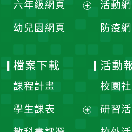
單
六年級網頁
活動網
選
開
展
單
幼兒園網頁
防疫網
選
開
單
選
檔案下載
活動
單
課程計畫
校園社
學生課表
研習活
展