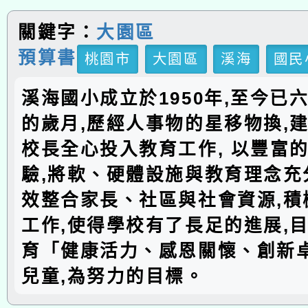
關鍵字：
大園區
預算書
桃園市
大園區
溪海
國民
溪海國小成立於1950年,至今已
的歲月,歷經人事物的星移物換,建
校長全心投入教育工作, 以豐富
驗,將軟、硬體設施與教育理念充分
效整合家長、社區與社會資源,積
工作,使得學校有了長足的進展,
育「健康活力、感恩關懷、創新
兒童,為努力的目標。