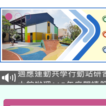
本校115學年度第2次
適應運動共學行動站研
招甄選結果公告(無人
本館辦理115年度閱讀
招)
科技賦能─人工智慧(AI
暨閱讀推動專業研習
A3數位素養講師名單