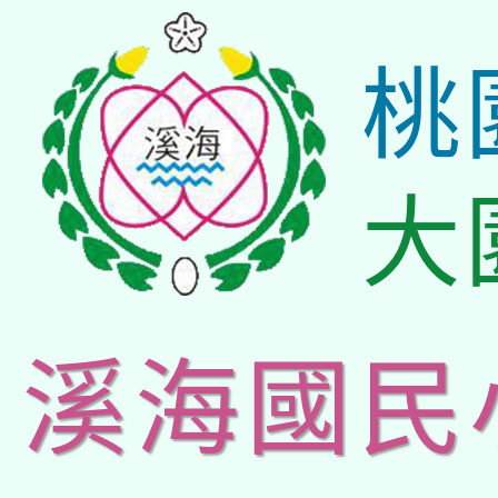
桃
大
溪海國民