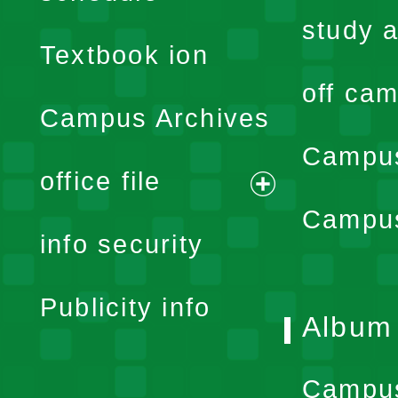
menu
study a
Textbook ion
off cam
Campus Archives
Campus
office file
expand
Campus
info security
menu
Publicity info
Album
Campu