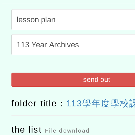
「數位內容與教學軟體線上課程
t」
有關大陸委員會函釋公務
赴陸應申請許可一案
轉知經濟部水利署委託財
研究院辦理「115年表揚
115年8月22日(星期六)辦
位及節水達人選拔活動」
市孔廟祈福系列活動—儒門
2026年桃園地景藝術節教
send out
航」
folder title：
113學年度學校
the list
File download