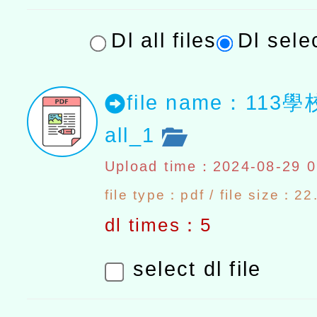
Dl all files
Dl selec
file name：11
all_1
Upload time：2024-08-29 0
file type：pdf / file size：2
dl times：5
select dl file