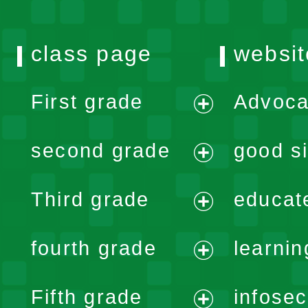
class page
websit
First grade
Advoca
expand
second grade
good si
menu
expand
Third grade
educat
menu
expand
fourth grade
learnin
menu
expand
Fifth grade
infose