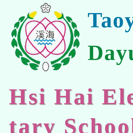
Tao
Day
Hsi Hai E
tary Schoo