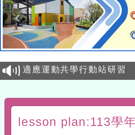
本校115學年度第2次代理
結果公告(無人報名，續辦
適應運動共學行動站研習
本館辦理115年度閱讀磐
讀推動專業研習
科技賦能─人工智慧(AI)
程
A3數位素養講師名單
lesson plan:11
「數位內容與教學軟體線上課程