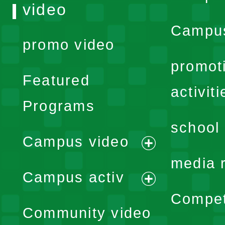
video
Campus
promo video
promot
Featured
activiti
Programs
school 
Campus video
expand
media 
Campus activ
menu
expand
Compet
Community video
menu