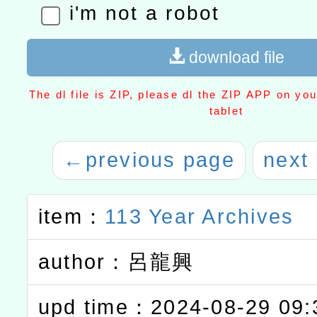
i'm not a robot
download file
The dl file is ZIP, please dl the ZIP APP on yo
tablet
←
previous page
next
item：
113 Year Archives
author：呂龍興
upd time：2024-08-29 09: