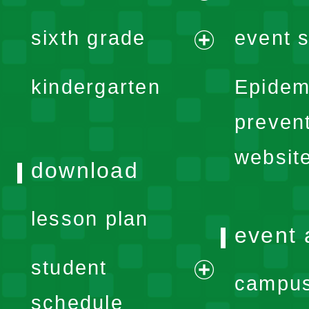
menu
expand
sixth grade
event s
menu
expand
kindergarten
Epidem
menu
preven
websit
download
lesson plan
event 
student
campus
expand
schedule