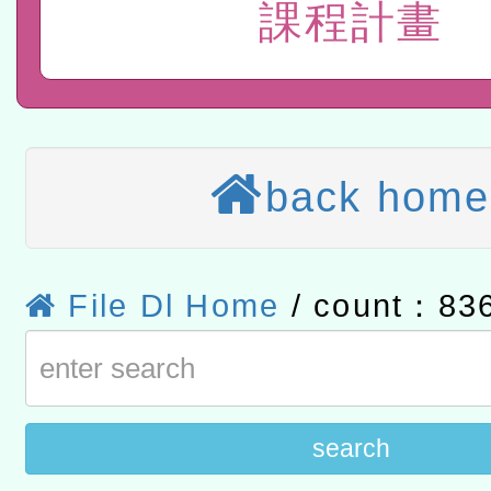
課程計畫
t」
有關大陸委員會函釋公務
赴陸應申請許可一案
轉知經濟部水利署委託財
研究院辦理「115年表揚
115年8月22日(星期六)辦
位及節水達人選拔活動」
市孔廟祈福系列活動—儒門
2026年桃園地景藝術節教
back home
航」
本校115學年度第2次代理
結果公告(無人報名，續辦
適應運動共學行動站研習
File Dl Home
/ count：83
本館辦理115年度閱讀磐
讀推動專業研習
科技賦能─人工智慧(AI)
search
程
A3數位素養講師名單