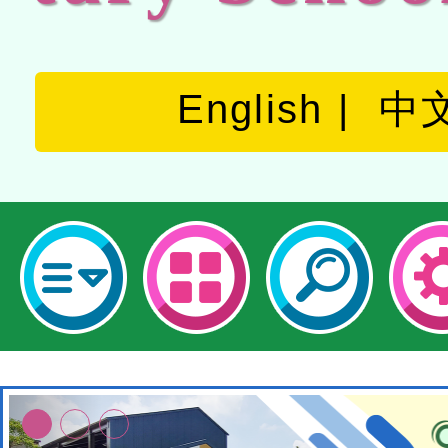
English
中