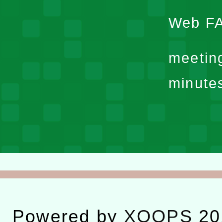
Web F
meetin
minute
Powered by
XOOPS
20