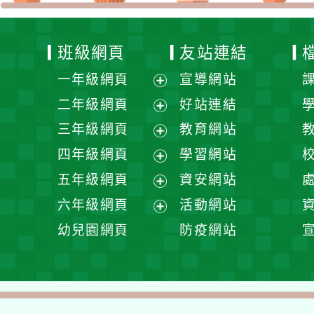
班級網頁
友站連結
一年級網頁
宣導網站
展
二年級網頁
好站連結
開
展
三年級網頁
教育網站
選
開
展
四年級網頁
學習網站
單
選
開
展
五年級網頁
資安網站
單
選
開
展
六年級網頁
活動網站
單
選
開
展
幼兒園網頁
防疫網站
單
選
開
單
選
單