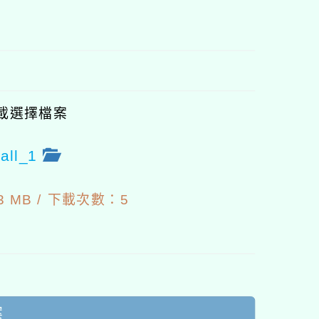
塊
載選擇檔案
ll_1
3
 MB /
下載次數：5
案