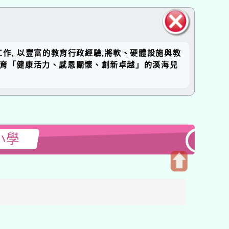
關閉區
工作, 以豐富的教育行政經驗,將軟、硬體設施與教
塊
培育「健康活力、感恩關懷、創新卓越」的溪海兒
小學
開
啟
上
方
區