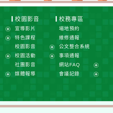
校園影音
校務專區
宣導影片
場地預約
展
特色課程
維修通報
開
展
校園影音
公文整合系統
選
開
展
校園活動
事項通報
單
選
開
展
展
社團影音
網站FAQ
單
選
開
開
展
媒體報導
會議記錄
單
選
選
開
展
展
單
單
選
開
開
單
選
選
單
單