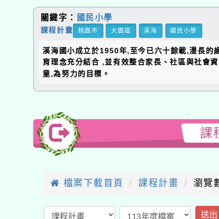
關鍵字：
國民小學
課程計畫
桃園市
大園區
溪海
國民小學
溪海國小成立於1950年,至今已六十餘載,漫長
育理念充分結合 ,並有效整合家長、社區與社會
童,為努力的目標。
課
檔案下載首頁
課程計畫
瀏覽數
送出