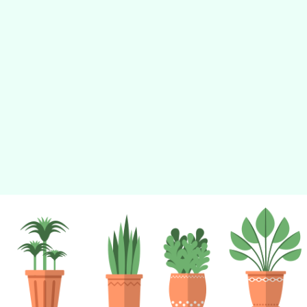
tyc2023
gle、Firefox、Vivaldi、Opera
支援行
 2.5.11
網站語系：zh-TW
eil網站設計工坊
徐嘉裕 Neil hsu