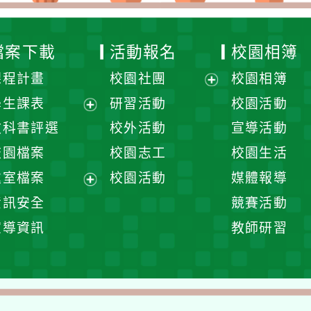
檔案下載
活動報名
校園相簿
課程計畫
校園社團
校園相簿
展
學生課表
研習活動
校園活動
開
展
教科書評選
校外活動
宣導活動
選
開
校園檔案
校園志工
校園生活
單
選
處室檔案
校園活動
媒體報導
單
展
資訊安全
競賽活動
開
宣導資訊
教師研習
選
單